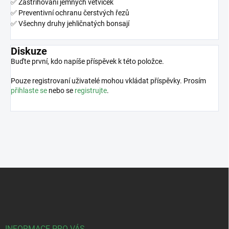
✅ Zastřihování jemných větviček
✅ Preventivní ochranu čerstvých řezů
✅ Všechny druhy jehličnatých bonsají
Diskuze
Buďte první, kdo napíše příspěvek k této položce.
Pouze registrovaní uživatelé mohou vkládat příspěvky. Prosím
přihlaste se
nebo se
registrujte
.
Z
á
p
a
t
í
INFORMACE PRO VÁS