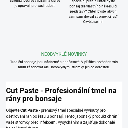
Stromky pečlivě vybírám a citlivě
speciální přání? Chtěli byste
je upravuji pro vaši radost.
bonsaj dle vlastního nákresu či
představy? Chtěli byste, abych
vám sám dovezl stromek či les?
Ozvěte se mi.
NEOBVYKLÉ NOVINKY
Tradiční bonsaje jsou nádherné a nadčasové. V příštích sezónách vás
budu zásobovat ale i neobvyklými stromky, jen co dorostou.
Cut Paste - Profesionální tmel na
rány pro bonsaje
Objevte
Cut Paste
- prémiový tmel speciálně vyvinutý pro
ošetřování ran po řezu u bonsají. Tento japonský produkt chrání
vaše stromky před infekcemi, vysycháním a zajišťuje dokonalé