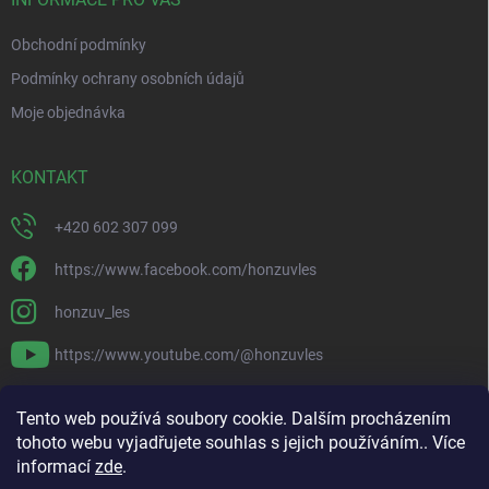
Obchodní podmínky
Podmínky ochrany osobních údajů
Moje objednávka
KONTAKT
+420 602 307 099
https://www.facebook.com/honzuvles
honzuv_les
https://www.youtube.com/@honzuvles
PŘIJÍMÁME ONLINE PLATBY
Tento web používá soubory cookie. Dalším procházením
tohoto webu vyjadřujete souhlas s jejich používáním.. Více
informací
zde
.