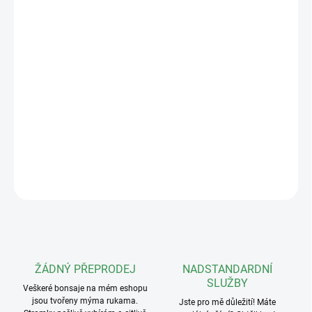
−
+
Přidat do košíku
Cut Paste - profesionální tmel na rány pro dokonalé hojení
bonsají!
🌳 Speciální japonská receptura chrání řezy před
infekcemi a vysycháním. Rychlé zacelení ran a estetický vzhled -
nezbytnost každého bonsajisty!
DETAILNÍ INFORMACE
ZEPTAT SE
ŽÁDNÝ PŘEPRODEJ
NADSTANDARDNÍ
SLUŽBY
Veškeré bonsaje na mém eshopu
jsou tvořeny mýma rukama.
Jste pro mě důležití! Máte