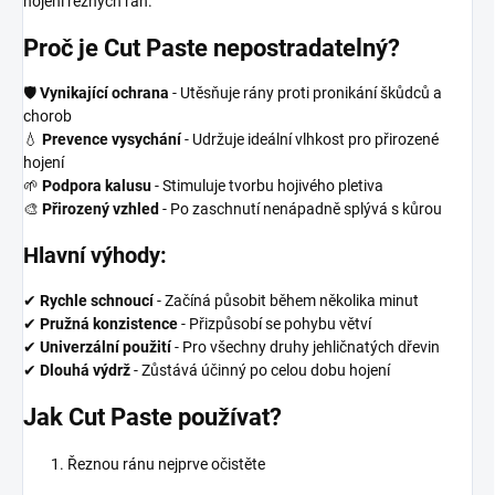
hojení řezných ran.
Proč je Cut Paste nepostradatelný?
🛡️
Vynikající ochrana
- Utěsňuje rány proti pronikání škůdců a
chorob
💧
Prevence vysychání
- Udržuje ideální vlhkost pro přirozené
hojení
🌱
Podpora kalusu
- Stimuluje tvorbu hojivého pletiva
🎨
Přirozený vzhled
- Po zaschnutí nenápadně splývá s kůrou
Hlavní výhody:
✔
Rychle schnoucí
- Začíná působit během několika minut
✔
Pružná konzistence
- Přizpůsobí se pohybu větví
✔
Univerzální použití
- Pro všechny druhy jehličnatých dřevin
✔
Dlouhá výdrž
- Zůstává účinný po celou dobu hojení
Jak Cut Paste používat?
Řeznou ránu nejprve očistěte