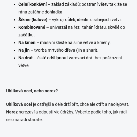
Čelní konkávní
– základ základů; odstraní větev tak, že se
rána zatáhne dohladka.
Šikmé (kulové)
– vykrojí důlek, ideální u silnějších větví.
Kombinované
– univerzál na řez i tahání drátu, skvělé do
začátku.
Na kmen
– masivní kleště na silné větve a kmeny.
Na jin
– tvorba mrtvého dřeva (jin a shari).
Na drát
– čistě odštípnou tvarovací drát bez poškození
větve.
Uhlíková ocel, nebo nerez?
Uhlíková ocel
je ostřejší a déle drží břit, chce ale otřít a naolejovat.
Nerez
nerezaví a odpustí víc údržby. Vyberte podle toho, jak rádi
se o nářadí staráte.