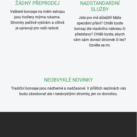
ŽÁDNÝ PŘEPRODEJ
NADSTANDARDNÍ
SLUŽBY
Veškeré bonsaje na mém eshopu
jsou tvořeny mýma rukama.
Jste pro mě důležití! Máte
Stromky pečlivě vybírám a citlivě
speciální přání? Chtěli byste
je upravuji pro vaši radost.
bonsaj dle vlastního nákresu či
představy? Chtěli byste, abych
vám sám dovezl stromek či les?
Ozvěte se mi.
NEOBVYKLÉ NOVINKY
Tradiční bonsaje jsou nádherné a nadčasové. V příštích sezónách vás
budu zásobovat ale i neobvyklými stromky, jen co dorostou.
Z
á
p
a