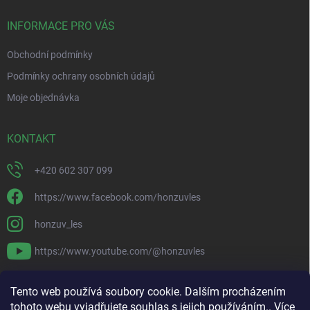
t
í
INFORMACE PRO VÁS
Obchodní podmínky
Podmínky ochrany osobních údajů
Moje objednávka
KONTAKT
+420 602 307 099
https://www.facebook.com/honzuvles
honzuv_les
https://www.youtube.com/@honzuvles
PŘIJÍMÁME ONLINE PLATBY
Tento web používá soubory cookie. Dalším procházením
tohoto webu vyjadřujete souhlas s jejich používáním.. Více