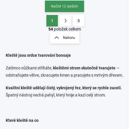
Načíst 12 dalších
1
5
O
S
v
t
54
položek celkem
l
r
Nahoru
á
á
d
n
a
k
c
Kleště jsou srdce tvarování bonsaje
o
í
p
v
Zatímco nůžkami stříháte,
kleštěmi strom skutečně tvarujete
—
r
á
odstraňujete větve, zkracujete kmen a pracujete s mrtvým dřevem.
v
n
k
í
Kvalitní
kleště udělají čistý, vykrojený řez, který se rychle zacelí.
y
v
Špatný nástroj nechá pahýl, který hnije a kazí celý strom.
ý
p
i
s
Které kleště na co
u