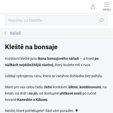
Přejít
na
obsah
Hledat
Nářadí
Kleště na bonsaje
Konkávní kleště jsou
ikona bonsajového nářadí
— a hned
po
nůžkách nejdůležitější nástroj,
který budete mít v ruce.
Udělají vykrojenou ránu,
která se zatáhne dohladka bez pahýlu.
Mám pro vás celou řadu:
čelní
konkávní,
šikmé
,
kombinované
, na
kmen, na drát i
na jin
, od dostupné
uhlíkové oceli
po ručně
kované
Kaneshin a Kikuwu
.
Nevíte, které potřebujete? Rád vám poradím. 🌳