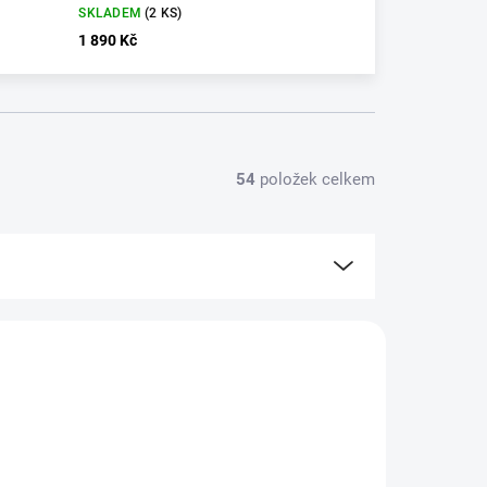
SKLADEM
(2 KS)
1 890 Kč
54
položek celkem
4449