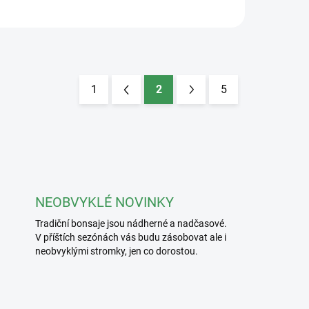
1
2
5
S
t
r
á
n
k
NEOBVYKLÉ NOVINKY
o
Tradiční bonsaje jsou nádherné a nadčasové.
v
V příštích sezónách vás budu zásobovat ale i
á
neobvyklými stromky, jen co dorostou.
n
í