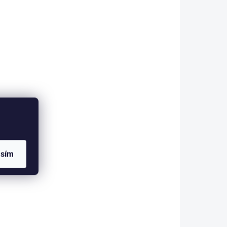
1234
asím
SKLADEM
(3 KS)
Kikuwa kleště čelní 210mm