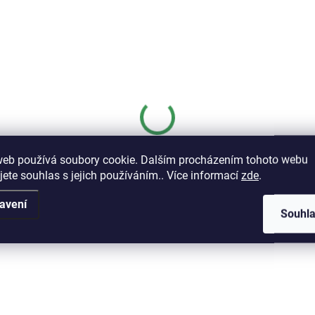
3211
web používá soubory cookie. Dalším procházením tohoto webu
jete souhlas s jejich používáním.. Více informací
zde
.
avení
Souhl
SKLADEM
(3 KS)
Kikuwa kleště čelní 205mm