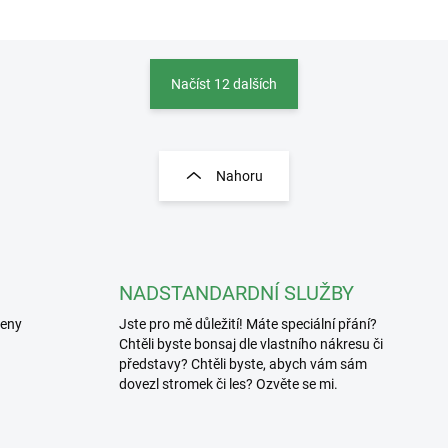
Načíst 12 dalších
O
v
l
Nahoru
á
d
a
c
í
p
NADSTANDARDNÍ SLUŽBY
r
řeny
Jste pro mě důležití! Máte speciální přání?
v
Chtěli byste bonsaj dle vlastního nákresu či
k
y
představy? Chtěli byste, abych vám sám
v
dovezl stromek či les? Ozvěte se mi.
ý
p
i