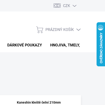
CZK
PRÁZDNÝ KOŠÍK
NÁKUPNÍ
KOŠÍK
DÁRKOVÉ POUKAZY
HNOJIVA, TMELY, PASTY A DAL
Kaneshin kleště čelní 210mm