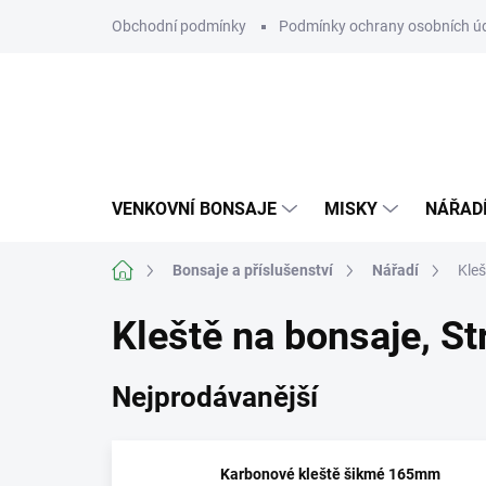
Přejít
Obchodní podmínky
Podmínky ochrany osobních ú
na
obsah
VENKOVNÍ BONSAJE
MISKY
NÁŘAD
Domů
Bonsaje a příslušenství
Nářadí
Kleš
Kleště na bonsaje
, S
Nejprodávanější
Karbonové kleště šikmé 165mm