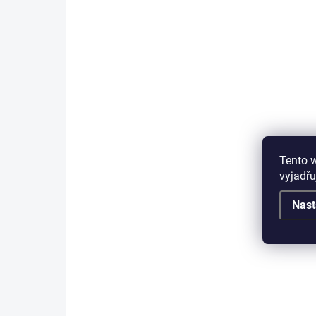
4461
Tento 
vyjadřu
Nast
SKLADEM
(>5 KS)
Karbonové kleště šikmé 280mm