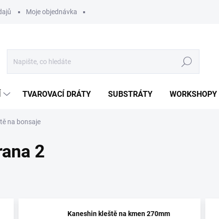
dajů
Moje objednávka
Hledat
Í
TVAROVACÍ DRÁTY
SUBSTRÁTY
WORKSHOPY
tě na bonsaje
trana 2
Kaneshin kleště na kmen 270mm