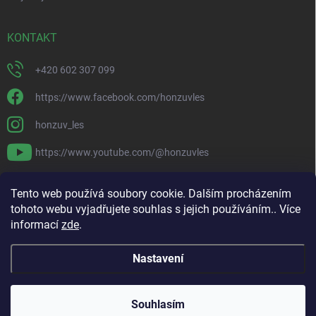
KONTAKT
+420 602 307 099
https://www.facebook.com/honzuvles
honzuv_les
https://www.youtube.com/@honzuvles
PŘIJÍMÁME ONLINE PLATBY
Tento web používá soubory cookie. Dalším procházením
tohoto webu vyjadřujete souhlas s jejich používáním.. Více
informací
zde
.
Nastavení
Copyright 2026
Honzův Les
. Všechna práva vyhrazena.
Souhlasím