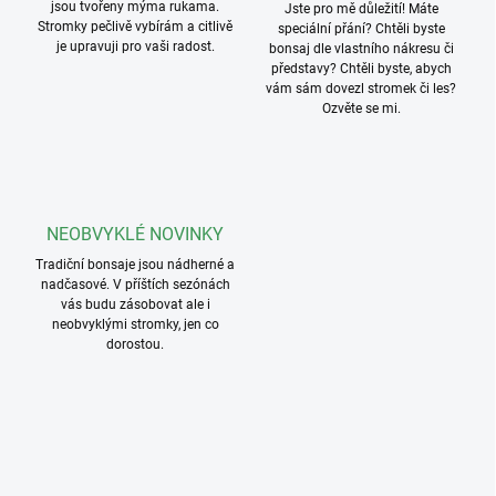
jsou tvořeny mýma rukama.
Jste pro mě důležití! Máte
Stromky pečlivě vybírám a citlivě
speciální přání? Chtěli byste
je upravuji pro vaši radost.
bonsaj dle vlastního nákresu či
představy? Chtěli byste, abych
vám sám dovezl stromek či les?
Ozvěte se mi.
NEOBVYKLÉ NOVINKY
Tradiční bonsaje jsou nádherné a
nadčasové. V příštích sezónách
vás budu zásobovat ale i
neobvyklými stromky, jen co
dorostou.