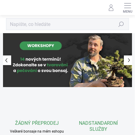
Přejít
na
obsah
Hledat
Předchozí
Ná
ŽÁDNÝ PŘEPRODEJ
NADSTANDARDNÍ
SLUŽBY
Veškeré bonsaje na mém eshopu