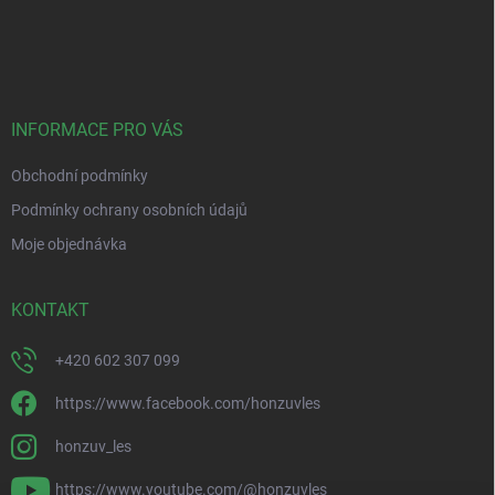
Z
á
p
a
t
í
INFORMACE PRO VÁS
Obchodní podmínky
Podmínky ochrany osobních údajů
Moje objednávka
KONTAKT
+420 602 307 099
https://www.facebook.com/honzuvles
honzuv_les
https://www.youtube.com/@honzuvles