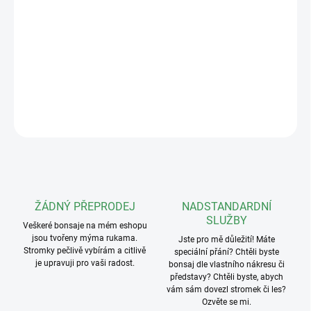
Vánoční bonsaj workshop Židlochovice | Živý miniaturní
stromeček
Vytvarujte si živý vánoční stromeček! Workshop tvarování bonsaje
ze smrku sivého. Jedinečná vánoční dekorace. Malá skupina, vše
v ceně. Ideální dárek.
DETAILNÍ INFORMACE
ZEPTAT SE
ŽÁDNÝ PŘEPRODEJ
NADSTANDARDNÍ
SLUŽBY
Veškeré bonsaje na mém eshopu
jsou tvořeny mýma rukama.
Jste pro mě důležití! Máte
Stromky pečlivě vybírám a citlivě
speciální přání? Chtěli byste
je upravuji pro vaši radost.
bonsaj dle vlastního nákresu či
představy? Chtěli byste, abych
vám sám dovezl stromek či les?
Ozvěte se mi.