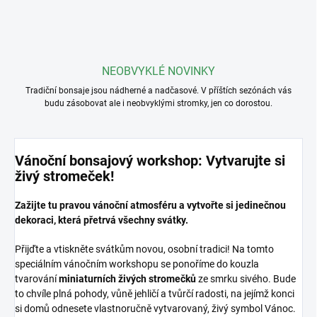
NEOBVYKLÉ NOVINKY
Tradiční bonsaje jsou nádherné a nadčasové. V příštích sezónách vás
budu zásobovat ale i neobvyklými stromky, jen co dorostou.
Vánoční bonsajový workshop: Vytvarujte si
živý stromeček!
Zažijte tu pravou vánoční atmosféru a vytvořte si jedinečnou
dekoraci, která přetrvá všechny svátky.
Přijďte a vtiskněte svátkům novou, osobní tradici! Na tomto
speciálním vánočním workshopu se ponoříme do kouzla
tvarování
miniaturních živých stromečků
ze smrku sivého. Bude
to chvíle plná pohody, vůně jehličí a tvůrčí radosti, na jejímž konci
si domů odnesete vlastnoručně vytvarovaný, živý symbol Vánoc.