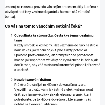
Jmenuji se
Honza
a provedu vás celým procesem, díky kterému z
obyčejné rostlinky vznikne elegantní a harmonická vánoční
bonsaj.
Co vás na tomto vánočním setkání čeká?
Od rostlinky ke stromečku: Cesta k vašemu ideálnímu
tvaru
Každý smrček je jedinečný. Než vezmeme do ruky nástroje,
naučím vás, jak v něm objevit jeho skrytý potenciál.
Společně prozkoumáme, jak přemýšlet nad přirozeností
kmene, jak uspořádat větvičky do vyváženého kužele a jak
docílit toho, aby váš miniaturní stromeček působil přirozeně
a uceleně.
Kouzlo tvarování drátem
Právě drátování je tím klíčem k dokonalému tvaru.
Vysvětlím a ukážu vám, jak šetrně a efektivně navinout
drát, aby jemné větvičky získaly eleganci a směr, který
potřebujete. Je to klíčová dovednost, která změní váš
pohled na tvarování jehličnanů.