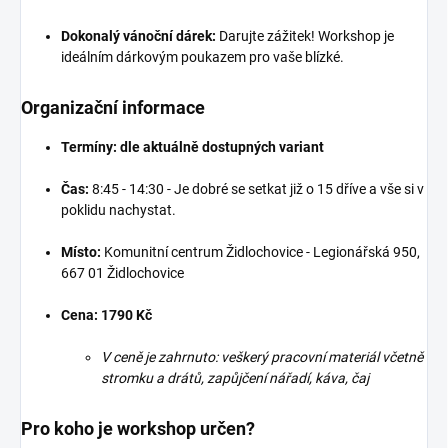
Dokonalý vánoční dárek:
Darujte zážitek! Workshop je
ideálním dárkovým poukazem pro vaše blízké.
Organizační informace
Termíny: dle aktuálně dostupných variant
Čas:
8:45 - 14:30 - Je dobré se setkat již o 15 dříve a vše si v
poklidu nachystat.
Místo:
Komunitní centrum Židlochovice - Legionářská 950,
667 01 Židlochovice
Cena:
17
90 Kč
V ceně je zahrnuto: veškerý pracovní materiál včetně
stromku a drátů, zapůjčení nářadí, káva, čaj
Pro koho je workshop určen?