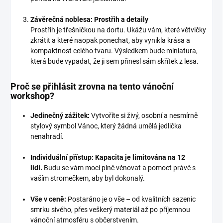
Závěrečná noblesa: Prostřih a detaily
Prostřih je třešničkou na dortu. Ukážu vám, které větvičky
zkrátit a které naopak ponechat, aby vynikla krása a
kompaktnost celého tvaru. Výsledkem bude miniatura,
která bude vypadat, že ji sem přinesl sám skřítek z lesa.
Proč se přihlásit zrovna na tento vánoční
workshop?
Jedinečný zážitek:
Vytvoříte si živý, osobní a nesmírně
stylový symbol Vánoc, který žádná umělá jedlička
nenahradí.
Individuální přístup:
Kapacita je limitována na 12
lidí.
Budu se vám moci plně věnovat a pomoct právě s
vaším stromečkem, aby byl dokonalý.
Vše v ceně:
Postaráno je o vše – od kvalitních sazenic
smrku sivého, přes veškerý materiál až po příjemnou
vánoční atmosféru s občerstvením.