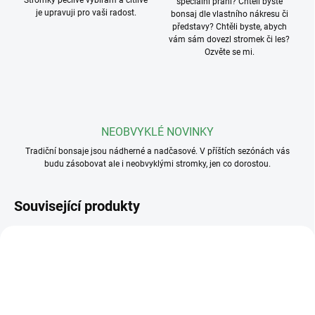
Stromky pečlivě vybírám a citlivě
speciální přání? Chtěli byste
je upravuji pro vaši radost.
bonsaj dle vlastního nákresu či
představy? Chtěli byste, abych
vám sám dovezl stromek či les?
Ozvěte se mi.
NEOBVYKLÉ NOVINKY
Tradiční bonsaje jsou nádherné a nadčasové. V příštích sezónách vás
budu zásobovat ale i neobvyklými stromky, jen co dorostou.
Související produkty