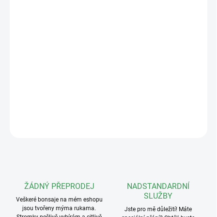
−
+
Přidat do košíku
Keramická miska s rozměry 25x19x7,5cm v různém barevném
provedení. Vnitřní rozměry: 22x16,5x6cm.
Vhodná podmiska
DETAILNÍ INFORMACE
ZEPTAT SE
ŽÁDNÝ PŘEPRODEJ
NADSTANDARDNÍ
SLUŽBY
Veškeré bonsaje na mém eshopu
jsou tvořeny mýma rukama.
Jste pro mě důležití! Máte