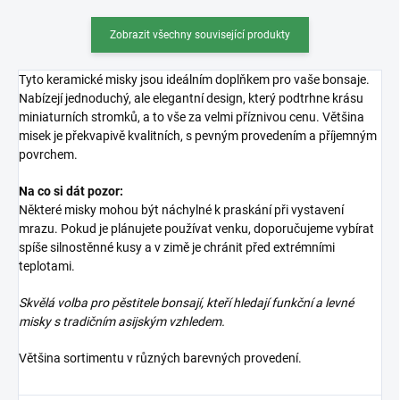
Zobrazit všechny související produkty
Tyto keramické misky jsou ideálním doplňkem pro vaše bonsaje.
Nabízejí jednoduchý, ale elegantní design, který podtrhne krásu
miniaturních stromků, a to vše za velmi příznivou cenu. Většina
misek je překvapivě kvalitních, s pevným provedením a příjemným
povrchem.
Na co si dát pozor:
Některé misky mohou být náchylné k praskání při vystavení
mrazu. Pokud je plánujete používat venku, doporučujeme vybírat
spíše silnostěnné kusy a v zimě je chránit před extrémními
teplotami.
Skvělá volba pro pěstitele bonsají, kteří hledají funkční a levné
misky s tradičním asijským vzhledem.
Většina sortimentu v různých barevných provedení.