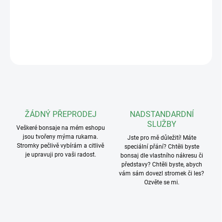
Vhodná podmiska
DETAILNÍ INFORMACE
ZEPTAT SE
ŽÁDNÝ PŘEPRODEJ
NADSTANDARDNÍ
SLUŽBY
Veškeré bonsaje na mém eshopu
jsou tvořeny mýma rukama.
Jste pro mě důležití! Máte
Stromky pečlivě vybírám a citlivě
speciální přání? Chtěli byste
je upravuji pro vaši radost.
bonsaj dle vlastního nákresu či
představy? Chtěli byste, abych
vám sám dovezl stromek či les?
Ozvěte se mi.