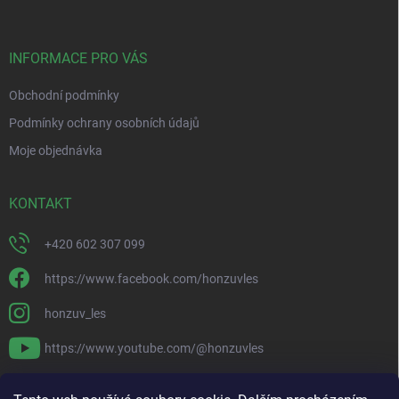
a
t
í
INFORMACE PRO VÁS
Obchodní podmínky
Podmínky ochrany osobních údajů
Moje objednávka
KONTAKT
+420 602 307 099
https://www.facebook.com/honzuvles
honzuv_les
https://www.youtube.com/@honzuvles
PŘIJÍMÁME ONLINE PLATBY