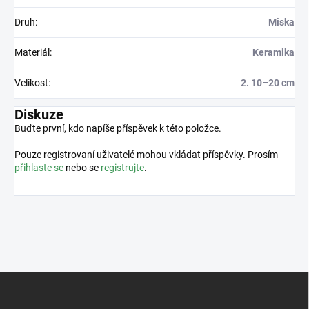
Druh
:
Miska
Materiál
:
Keramika
Velikost
:
2. 10–20 cm
Diskuze
Buďte první, kdo napíše příspěvek k této položce.
Pouze registrovaní uživatelé mohou vkládat příspěvky. Prosím
přihlaste se
nebo se
registrujte
.
Z
á
p