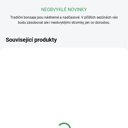
NEOBVYKLÉ NOVINKY
Tradiční bonsaje jsou nádherné a nadčasové. V příštích sezónách vás
budu zásobovat ale i neobvyklými stromky, jen co dorostou.
Související produkty
SKLADEM
SKLADEM
(>5 KS)
(>5 KS)
Láva frakce 3-5mm
Profesionální hnojivo
Osmocote NPK 16-8-
50 Kč
od
12+2,2MgO+Te 8-9
Měrná
od 9,70 Kč / 1 l