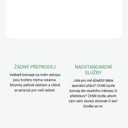
Keramická podmiska o rozměrech 10x7cm v různých barvách,
určená pro misku
10x8x4,5cm
DETAILNÍ INFORMACE
ZEPTAT SE
ŽÁDNÝ PŘEPRODEJ
NADSTANDARDNÍ
SLUŽBY
Veškeré bonsaje na mém eshopu
jsou tvořeny mýma rukama.
Jste pro mě důležití! Máte
Stromky pečlivě vybírám a citlivě
speciální přání? Chtěli byste
je upravuji pro vaši radost.
bonsaj dle vlastního nákresu či
představy? Chtěli byste, abych
vám sám dovezl stromek či les?
Ozvěte se mi.