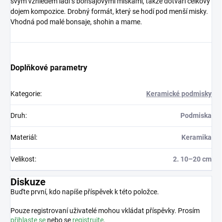
svým vzhledem ladí s bonsajovými miskami, takže dotváří celkový
dojem kompozice. Drobný formát, který se hodí pod menší misky.
Vhodná pod malé bonsaje, shohin a mame.
Doplňkové parametry
Kategorie
:
Keramické podmisky
Druh
:
Podmiska
Materiál
:
Keramika
Velikost
:
2. 10–20 cm
Diskuze
Buďte první, kdo napíše příspěvek k této položce.
Pouze registrovaní uživatelé mohou vkládat příspěvky. Prosím
přihlaste se
nebo se
registrujte
.