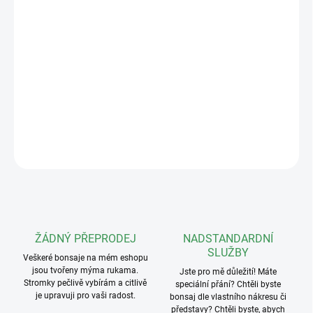
Keramická podmiska o rozměrech 30x25cm v různých barvách,
určená pro misku
33x25x6cm
Keramická glazovaná podmiska o rozměru 30x25 cm. Zachytí
přebytečnou vodu odtékající po zálivce a ochrání parapet, poličku i
stolek před vlhkem a skvrnami. Vypálená keramika je odolná a
svým vzhledem ladí s bonsajovými miskami, takže dotváří celkový
dojem kompozice. Prostorný formát pod velké misky. Vhodná pod
větší a vzrostlejší bonsaje.
ZEPTAT SE
ŽÁDNÝ PŘEPRODEJ
NADSTANDARDNÍ
SLUŽBY
Veškeré bonsaje na mém eshopu
jsou tvořeny mýma rukama.
Jste pro mě důležití! Máte
Stromky pečlivě vybírám a citlivě
speciální přání? Chtěli byste
je upravuji pro vaši radost.
bonsaj dle vlastního nákresu či
představy? Chtěli byste, abych