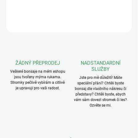
Kvalitní plastová bonsajová miska o rozměrech 45x36x12cm.
DETAILNÍ INFORMACE
ZEPTAT SE
ŽÁDNÝ PŘEPRODEJ
NADSTANDARDNÍ
SLUŽBY
Veškeré bonsaje na mém eshopu
jsou tvořeny mýma rukama.
Jste pro mě důležití! Máte
Stromky pečlivě vybírám a citlivě
speciální přání? Chtěli byste
je upravuji pro vaši radost.
bonsaj dle vlastního nákresu či
představy? Chtěli byste, abych
vám sám dovezl stromek či les?
Ozvěte se mi.