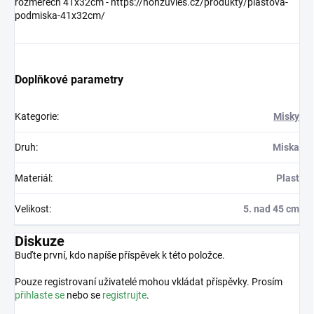
rozměrech 41x32cm - https://honzuvles.cz/produkty/plastova-
podmiska-41x32cm/
Doplňkové parametry
Kategorie
:
Misky
Druh
:
Miska
Materiál
:
Plast
Velikost
:
5. nad 45 cm
Diskuze
Buďte první, kdo napíše příspěvek k této položce.
Pouze registrovaní uživatelé mohou vkládat příspěvky. Prosím
přihlaste se
nebo se
registrujte
.