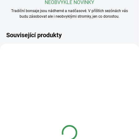
NEOBVYKLÉ NOVINKY
Tradiční bonsaje jsou nádherné a nadčasové. V příštích sezónách vás
budu zásobovat ale i neobvyklými stromky, jen co dorostou.
Související produkty
SKLADEM
(>5 KS)
SKLADEM
(>5 KS)
Profesionální hnojivo
Základní substrát na
Osmocote NPK 16-8-
jehličnaté bonsaje
12+2,2MgO+Te 8-9
měsíců
50 Kč
50 Kč
od
od