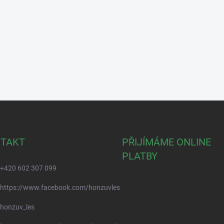
TAKT
PŘIJÍMÁME ONLINE
PLATBY
+420 602 307 099
https://www.facebook.com/honzuvles
honzuv_les