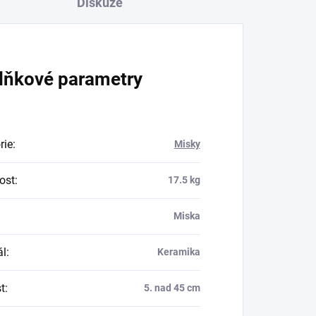
Diskuze
lňkové parametry
rie
:
Misky
ost
:
17.5 kg
Miska
ál
:
Keramika
t
:
5. nad 45 cm