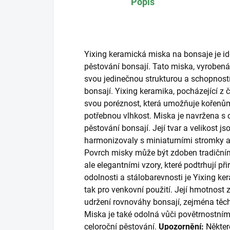
Popis
Yixing keramická miska na bonsaje je i
pěstování bonsají. Tato miska, vyrobená
svou jedinečnou strukturou a schopnost
bonsají. Yixing keramika, pocházející z 
svou poréznost, která umožňuje kořenům
potřebnou vlhkost. Miska je navržena s 
pěstování bonsají. Její tvar a velikost js
harmonizovaly s miniaturními stromky a
Povrch misky může být zdoben tradiční
ale elegantními vzory, které podtrhují př
odolnosti a stálobarevnosti je Yixing ke
tak pro venkovní použití. Její hmotnost za
udržení rovnováhy bonsají, zejména tě
Miska je také odolná vůči povětrnostním v
celoroční pěstování.
Upozornění:
Někter