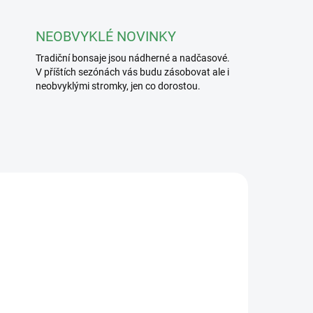
NEOBVYKLÉ NOVINKY
Tradiční bonsaje jsou nádherné a nadčasové.
V příštích sezónách vás budu zásobovat ale i
neobvyklými stromky, jen co dorostou.
/240
2413/CER3