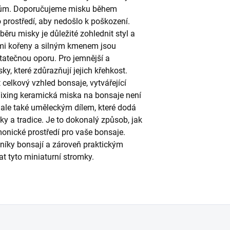
azům. Doporučujeme misku během
prostředí, aby nedošlo k poškození.
běru misky je důležité zohlednit styl a
ými kořeny a silným kmenem jsou
statečnou oporu. Pro jemnější a
ky, které zdůrazňují jejich křehkost.
celkový vzhled bonsaje, vytvářející
Yixing keramická miska na bonsaje není
 ale také uměleckým dílem, které dodá
ky a tradice. Je to dokonalý způsob, jak
monické prostředí pro vaše bonsaje.
níky bonsají a zároveň praktickým
t tyto miniaturní stromky.