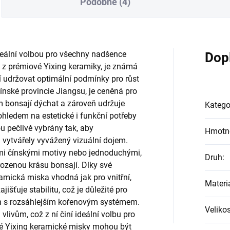
Podobné (4)
deální volbou pro všechny nadšence
Dop
 z prémiové Yixing keramiky, je známá
í udržovat optimální podmínky pro růst
čínské provincie Jiangsu, je ceněná pro
 bonsají dýchat a zároveň udržuje
Katego
ohledem na estetické i funkční potřeby
ou pečlivě vybrány tak, aby
Hmotn
 vytvářely vyvážený vizuální dojem.
mi čínskými motivy nebo jednoduchými,
Druh
:
irozenou krásu bonsají. Díky své
ramická miska vhodná jak pro vnitřní,
Materi
jišťuje stabilitu, což je důležité pro
ch s rozsáhlejším kořenovým systémem.
Velikos
livům, což z ní činí ideální volbu pro
é Yixing keramické misky mohou být