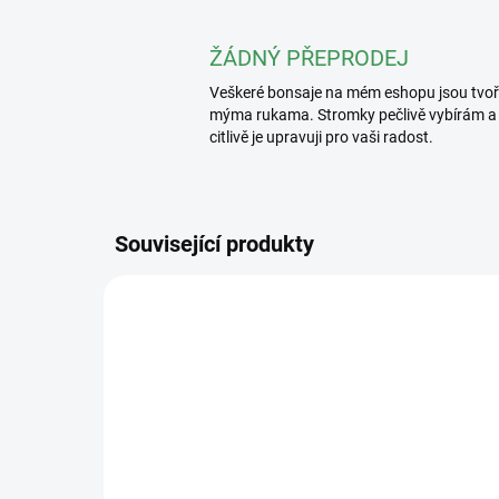
ŽÁDNÝ PŘEPRODEJ
Veškeré bonsaje na mém eshopu jsou tvo
mýma rukama. Stromky pečlivě vybírám a
citlivě je upravuji pro vaši radost.
Související produkty
2389/2 L