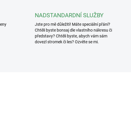
NADSTANDARDNÍ SLUŽBY
řeny
Jste pro mě důležití! Máte speciální přání?
Chtěli byste bonsaj dle vlastního nákresu či
představy? Chtěli byste, abych vám sám
dovezl stromek či les? Ozvěte se mi.
3307/100
3619