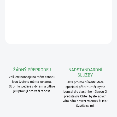
−
+
Přidat do košíku
DETAILNÍ INFORMACE
ZEPTAT SE
ŽÁDNÝ PŘEPRODEJ
NADSTANDARDNÍ
SLUŽBY
Veškeré bonsaje na mém eshopu
jsou tvořeny mýma rukama.
Jste pro mě důležití! Máte
Stromky pečlivě vybírám a citlivě
speciální přání? Chtěli byste
je upravuji pro vaši radost.
bonsaj dle vlastního nákresu či
představy? Chtěli byste, abych
vám sám dovezl stromek či les?
Ozvěte se mi.