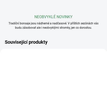
NEOBVYKLÉ NOVINKY
Tradiční bonsaje jsou nádherné a nadčasové. V příštích sezónách vás
budu zásobovat ale i neobvyklými stromky, jen co dorostou.
Související produkty
SKLADEM
SKLADEM
(5 KS)
(>5 KS)
Drát na bonsaje 3mm
Drát na bonsaje 2mm