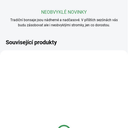
NEOBVYKLÉ NOVINKY
Tradiční bonsaje jsou nádherné a nadčasové. V příštích sezónách vás
budu zásobovat ale i neobvyklými stromky, jen co dorostou.
Související produkty
SKLADEM
SKLADEM
(>5 KS)
(3 KS)
Plastová miska
Drát na bonsaje 1mm
35x24x11cm
110 Kč
od
120 Kč
od