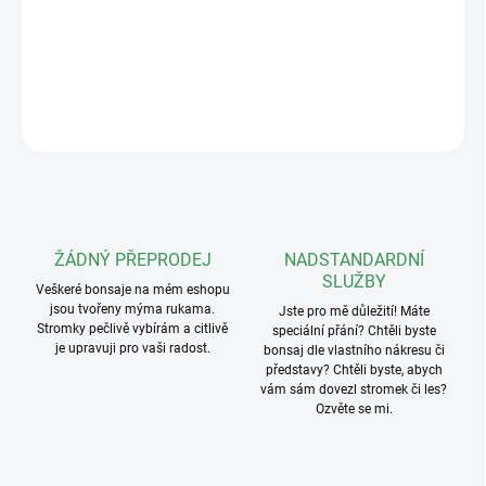
−
+
Přidat do košíku
DETAILNÍ INFORMACE
ZEPTAT SE
ŽÁDNÝ PŘEPRODEJ
NADSTANDARDNÍ
SLUŽBY
Veškeré bonsaje na mém eshopu
jsou tvořeny mýma rukama.
Jste pro mě důležití! Máte
Stromky pečlivě vybírám a citlivě
speciální přání? Chtěli byste
je upravuji pro vaši radost.
bonsaj dle vlastního nákresu či
představy? Chtěli byste, abych
vám sám dovezl stromek či les?
Ozvěte se mi.