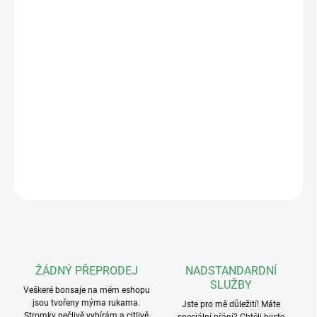
−
+
Přidat do košíku
Vaše bonsaje zaslouží to nejlepší. Proto spolu s
Jirkou
Nebřenským
přinášíme nekompromisní kvalitu dubových
podstavců. Kompletně český výrobek, ruční zpracování z
dubového dřeva, opatřený dvojitou vrstvou lazury s UV protekcí.
Rozměry:
Šířka 30cm Hloubka 20cm Výška 14cm
DETAILNÍ INFORMACE
ZEPTAT SE
ŽÁDNÝ PŘEPRODEJ
NADSTANDARDNÍ
SLUŽBY
Veškeré bonsaje na mém eshopu
jsou tvořeny mýma rukama.
Jste pro mě důležití! Máte
Stromky pečlivě vybírám a citlivě