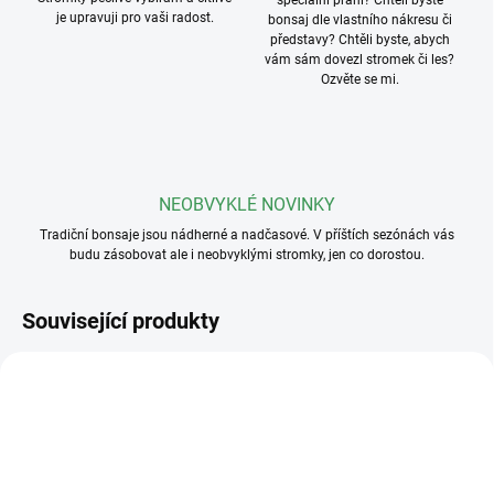
speciální přání? Chtěli byste
je upravuji pro vaši radost.
bonsaj dle vlastního nákresu či
představy? Chtěli byste, abych
vám sám dovezl stromek či les?
Ozvěte se mi.
NEOBVYKLÉ NOVINKY
Tradiční bonsaje jsou nádherné a nadčasové. V příštích sezónách vás
budu zásobovat ale i neobvyklými stromky, jen co dorostou.
Související produkty