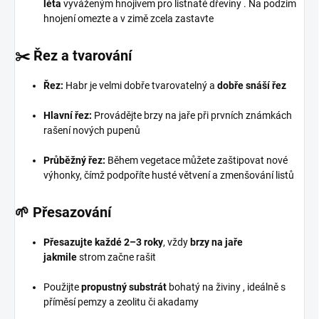
léta
vyváženým hnojivem pro listnaté dřeviny
. Na podzim
hnojení omezte a v zimě zcela zastavte
✂️ Řez a tvarování
Řez:
Habr je velmi dobře tvarovatelný a
dobře snáší řez
Hlavní řez:
Provádějte
brzy na jaře při prvních známkách
rašení nových pupenů
Průběžný řez:
Během vegetace můžete zaštipovat nové
výhonky, čímž podpoříte husté větvení a zmenšování listů
🌱 Přesazování
Přesazujte každé 2–3 roky
, vždy
brzy na jaře
jakmile
strom začne rašit
Použijte
propustný substrát
bohatý na živiny
, ideálně s
příměsí pemzy a zeolitu či akadamy