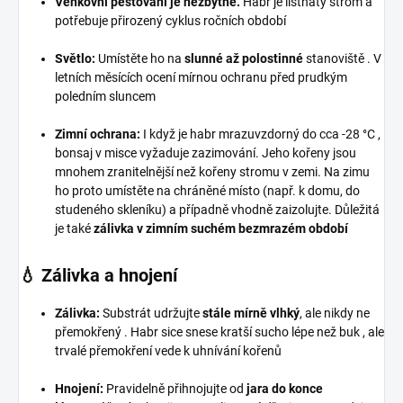
Venkovní pěstování je nezbytné.
Habr je listnatý strom a
potřebuje přirozený cyklus ročních období
Světlo:
Umístěte ho na
slunné až polostinné
stanoviště
. V
letních měsících ocení mírnou ochranu před prudkým
poledním sluncem
Zimní ochrana:
I když je habr mrazuvzdorný do cca -28 °C
,
bonsaj v misce vyžaduje zazimování. Jeho kořeny jsou
mnohem zranitelnější než kořeny stromu v zemi. Na zimu
ho proto umístěte na chráněné místo (např. k domu, do
studeného skleníku) a případně vhodně zaizolujte. Důležitá
je také
zálivka v zimním suchém bezmrazém období
💧 Zálivka a hnojení
Zálivka:
Substrát udržujte
stále mírně vlhký
, ale nikdy ne
přemokřený
. Habr sice snese kratší sucho lépe než buk
, ale
trvalé přemokření vede k uhnívání kořenů
Hnojení:
Pravidelně přihnojujte od
jara do konce