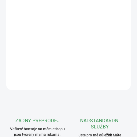
své přirozené vitalitě a skvělé reakci na řez ideální volbou pro
začátečníky i zkušené pěstitelé, kteří hledají odolnou a
tvarovatelnou dřevinu.
Bonsaj na obrázku je skutečný strom, který obdržíte
Rozměry (V/Š/H):
65x36x36cm
Stáří 5 let (k roku 2026)
DETAILNÍ INFORMACE
ZEPTAT SE
ŽÁDNÝ PŘEPRODEJ
NADSTANDARDNÍ
SLUŽBY
Veškeré bonsaje na mém eshopu
jsou tvořeny mýma rukama.
Jste pro mě důležití! Máte