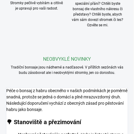
Stromky pečlivě vybírám a citlivě
speciální přání? Chtěli byste
je upravuji pro vaši radost.
bonsaj dle vlastního nákresu či
představy? Chtěli byste, abych
vám sám dovezl stromek či les?
Ozvěte se mi.
NEOBVYKLÉ NOVINKY
Tradiční bonsaje jsou nádherné a nadčasové. V příštích sezónách vás
budu zásobovat ale i neobvyklými stromky, jen co dorostou.
Péče o bonsaj z habru obecného v našich podmínkách je poměrně
snadná, protože se jedná o domácí a plně mrazuvzdorný druh.
Následující doporučení vychází z obecných zásad pro pěstování
habru jako bonsaje
.
🌳 Stanoviště a přezimování