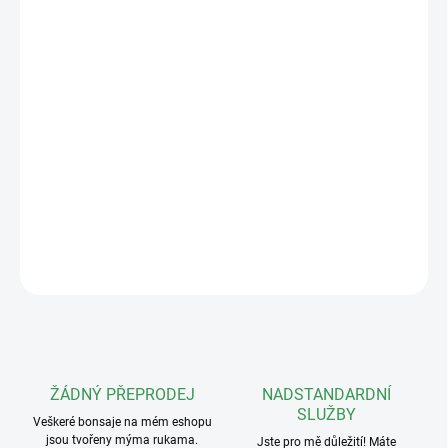
své přirozené vitalitě a skvělé reakci na řez ideální volbou pro
začátečníky i zkušené pěstitelé, kteří hledají odolnou a
tvarovatelnou dřevinu.
Bonsaj na obrázku je skutečný strom, který obdržíte
Rozměry (V/Š/H):
65x42x43cm
Stáří 5 let (k roku 2026)
DETAILNÍ INFORMACE
ZEPTAT SE
ŽÁDNÝ PŘEPRODEJ
NADSTANDARDNÍ
SLUŽBY
Veškeré bonsaje na mém eshopu
jsou tvořeny mýma rukama.
Jste pro mě důležití! Máte