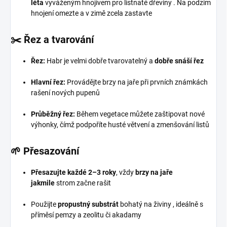
léta
vyváženým hnojivem pro listnaté dřeviny
. Na podzim
hnojení omezte a v zimě zcela zastavte
✂️ Řez a tvarování
Řez:
Habr je velmi dobře tvarovatelný a
dobře snáší řez
Hlavní řez:
Provádějte
brzy na jaře při prvních známkách
rašení nových pupenů
Průběžný řez:
Během vegetace můžete zaštipovat nové
výhonky, čímž podpoříte husté větvení a zmenšování listů
🌱 Přesazování
Přesazujte každé 2–3 roky
, vždy
brzy na jaře
jakmile
strom začne rašit
Použijte
propustný substrát
bohatý na živiny
, ideálně s
příměsí pemzy a zeolitu či akadamy