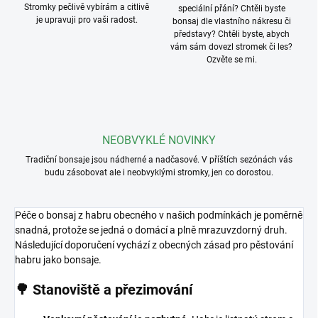
Stromky pečlivě vybírám a citlivě
speciální přání? Chtěli byste
je upravuji pro vaši radost.
bonsaj dle vlastního nákresu či
představy? Chtěli byste, abych
vám sám dovezl stromek či les?
Ozvěte se mi.
NEOBVYKLÉ NOVINKY
Tradiční bonsaje jsou nádherné a nadčasové. V příštích sezónách vás
budu zásobovat ale i neobvyklými stromky, jen co dorostou.
Péče o bonsaj z habru obecného v našich podmínkách je poměrně
snadná, protože se jedná o domácí a plně mrazuvzdorný druh.
Následující doporučení vychází z obecných zásad pro pěstování
habru jako bonsaje
.
🌳 Stanoviště a přezimování