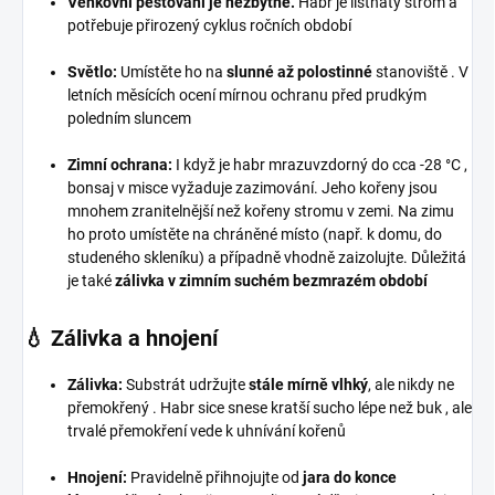
Venkovní pěstování je nezbytné.
Habr je listnatý strom a
potřebuje přirozený cyklus ročních období
Světlo:
Umístěte ho na
slunné až polostinné
stanoviště
. V
letních měsících ocení mírnou ochranu před prudkým
poledním sluncem
Zimní ochrana:
I když je habr mrazuvzdorný do cca -28 °C
,
bonsaj v misce vyžaduje zazimování. Jeho kořeny jsou
mnohem zranitelnější než kořeny stromu v zemi. Na zimu
ho proto umístěte na chráněné místo (např. k domu, do
studeného skleníku) a případně vhodně zaizolujte. Důležitá
je také
zálivka v zimním suchém bezmrazém období
💧 Zálivka a hnojení
Zálivka:
Substrát udržujte
stále mírně vlhký
, ale nikdy ne
přemokřený
. Habr sice snese kratší sucho lépe než buk
, ale
trvalé přemokření vede k uhnívání kořenů
Hnojení:
Pravidelně přihnojujte od
jara do konce