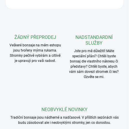
ZEPTAT SE
ŽÁDNÝ PŘEPRODEJ
NADSTANDARDNÍ
SLUŽBY
Veškeré bonsaje na mém eshopu
jsou tvořeny mýma rukama.
Jste pro mě důležití! Máte
Stromky pečlivě vybírám a citlivě
speciální přání? Chtěli byste
je upravuji pro vaši radost.
bonsaj dle vlastního nákresu či
představy? Chtěli byste, abych
vám sám dovezl stromek či les?
Ozvěte se mi.
NEOBVYKLÉ NOVINKY
Tradiční bonsaje jsou nádherné a nadčasové. V příštích sezónách vás
budu zásobovat ale i neobvyklými stromky, jen co dorostou.