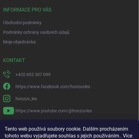
t
í
INFORMACE PRO VÁS
Obchodní podmínky
Podmínky ochrany osobních údajů
Moje objednávka
KONTAKT
+420 602 307 099
https://www.facebook.com/honzuvles
honzuv_les
https://www.youtube.com/@honzuvles
PŘIJÍMÁME ONLINE PLATBY
Tento web používá soubory cookie. Dalším procházením
tohoto webu vyjadřujete souhlas s jejich používáním.. Více