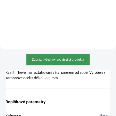
stříbrná a tmavě hnědá. Váha
bronzová, měděná, béžová, černá,
100g, 500g, 1000g (na obrázku
oranžová, stříbrná a tmavě
1000g varianta). 100g...
hnědá. Váha 100g, 500g, 1000g
(na obrázku 1000g...
Zobrazit všechny související produkty
Kvalitní hever na roztahování větví směrem od sobě. Vyroben z
karbonové oceli s délkou 380mm.
Doplňkové parametry
Kategorie
:
Nářadí