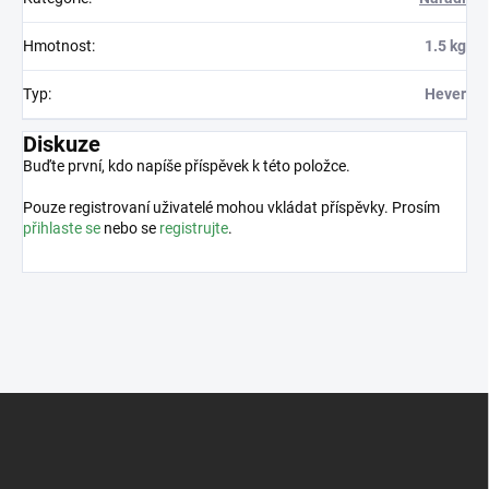
Hmotnost
:
1.5 kg
Typ
:
Hever
Diskuze
Buďte první, kdo napíše příspěvek k této položce.
Pouze registrovaní uživatelé mohou vkládat příspěvky. Prosím
přihlaste se
nebo se
registrujte
.
Z
á
p
a