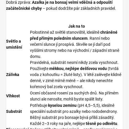
Dobrá zpráva:
Azalka je na bonsaj velmi vděčná a odpouští
začátečnické chyby
– pokud dodržíte pár základních pravidel.
Jak na to
Polostinné až světlé stanoviště, ideálně
chráněné
před přímým poledním sluncem
. Ranní nebo
Světlo a
večerní slunce jí prospívá. Skvěle se jí daří pod
umístění
vyššími stromy nebo na východní / západní straně
domu.
Pravidelná, substrát nesmí nikdy zcela vyschnout.
Používejte
měkkou, nejlépe dešťovou vodu
(tvrdá
Zálivka
voda z kohoutku = žluté listy). V létě zalévejte klidně
denně, v zimě mírně méně – ale nikdy nenechte
kořenový bal zcela vyschnout.
Ocení občasné rosení za suchých dnů. Na přímém
Vlhkost
slunci ale nerosíte, mohli byste spálit listy.
Potřebuje
kyselou zeminu
(pH 4,5–5,5), ideálně
Substrát
speciální substrát pro azalky nebo rododendrony.
Běžný substrát pro bonsaje bývá příliš zásaditý.
Každé 2–3 roky na jaře, nejlépe
těsně po odkvětu
.