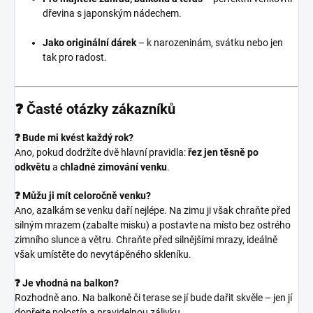
dřevina s japonským nádechem.
Jako originální dárek
– k narozeninám, svátku nebo jen
tak pro radost.
❓ Časté otázky zákazníků
❓ Bude mi kvést každý rok?
Ano, pokud dodržíte dvě hlavní pravidla:
řez jen těsně po
odkvětu
a
chladné zimování venku
.
❓ Můžu ji mít celoročně venku?
Ano, azalkám se venku daří nejlépe. Na zimu ji však chraňte před
silným mrazem (zabalte misku) a postavte na místo bez ostrého
zimního slunce a větru. Chraňte před silnějšími mrazy, ideálně
však umístěte do nevytápěného skleníku.
❓ Je vhodná na balkon?
Rozhodně ano. Na balkoně či terase se jí bude dařit skvěle – jen jí
dopřejte polostín a pravidelnou zálivku.