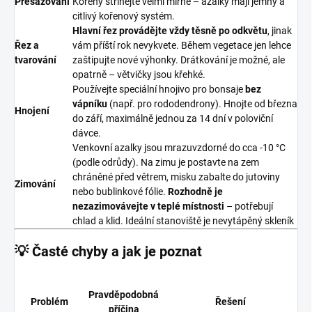
Přesazování
Kořeny stříhejte velmi mírně – azalky mají jemný a
citlivý kořenový systém.
Hlavní řez provádějte vždy těsně po odkvětu
, jinak
Řez a
vám příští rok nevykvete. Během vegetace jen lehce
tvarování
zaštipujte nové výhonky. Drátkování je možné, ale
opatrně – větvičky jsou křehké.
Používejte speciální hnojivo pro bonsaje
bez
vápníku
(např. pro rododendrony). Hnojte od března
Hnojení
do září, maximálně jednou za 14 dní v poloviční
dávce.
Venkovní azalky jsou mrazuvzdorné do cca -10 °C
(podle odrůdy). Na zimu je postavte na zem
chráněné před větrem, misku zabalte do jutoviny
Zimování
nebo bublinkové fólie.
Rozhodně je
nezazimovávejte v teplé místnosti
– potřebují
chlad a klid. Ideální stanoviště je nevytápěný skleník
💡 Časté chyby a jak je poznat
Pravděpodobná
Problém
Řešení
příčina