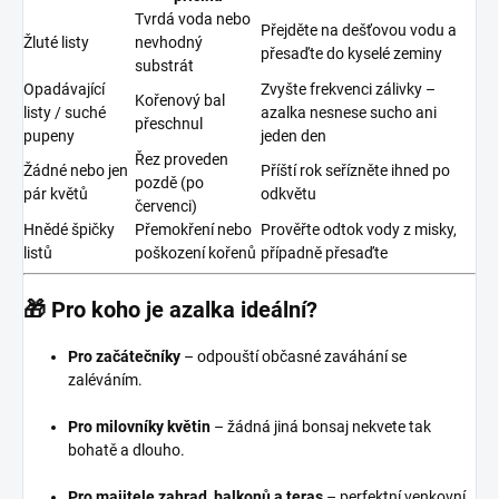
Tvrdá voda nebo
Přejděte na dešťovou vodu a
Žluté listy
nevhodný
přesaďte do kyselé zeminy
substrát
Opadávající
Zvyšte frekvenci zálivky –
Kořenový bal
listy / suché
azalka nesnese sucho ani
přeschnul
pupeny
jeden den
Řez proveden
Žádné nebo jen
Příští rok seřízněte ihned po
pozdě (po
pár květů
odkvětu
červenci)
Hnědé špičky
Přemokření nebo
Prověřte odtok vody z misky,
listů
poškození kořenů
případně přesaďte
🎁 Pro koho je azalka ideální?
Pro začátečníky
– odpouští občasné zaváhání se
zaléváním.
Pro milovníky květin
– žádná jiná bonsaj nekvete tak
bohatě a dlouho.
Pro majitele zahrad, balkonů a teras
– perfektní venkovní