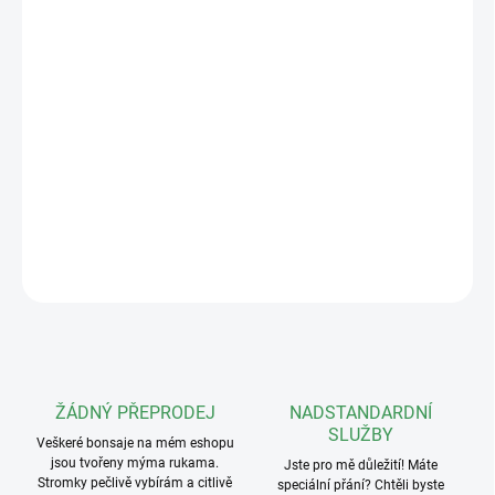
Barva květu:
fialová
Tato předtvarovaná bonsaj z azalky vám každé jaro vykvete
záplavou něžných květů. Azalka je vděčná dřevina pro
začátečníky i pokročilé – stačí jí polostinné stanoviště, pravidelná
zálivka měkkou vodou, kvalitní hnojení a občasný tvarovací řez.
POZOR! V období květu pouze osobní
odběr.
DETAILNÍ INFORMACE
ZEPTAT SE
ŽÁDNÝ PŘEPRODEJ
NADSTANDARDNÍ
SLUŽBY
Veškeré bonsaje na mém eshopu
jsou tvořeny mýma rukama.
Jste pro mě důležití! Máte
Stromky pečlivě vybírám a citlivě
speciální přání? Chtěli byste