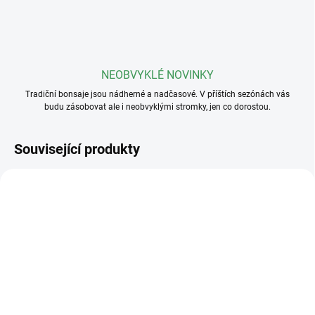
NEOBVYKLÉ NOVINKY
Tradiční bonsaje jsou nádherné a nadčasové. V příštích sezónách vás
budu zásobovat ale i neobvyklými stromky, jen co dorostou.
Související produkty
SKLADEM
(>5 KS)
SKLADEM
(>5 KS)