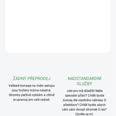
záplavou něžných květů. Azalka je vděčná dřevina pro
začátečníky i pokročilé – stačí jí polostinné stanoviště, pravidelná
zálivka měkkou vodou, kvalitní hnojení a občasný tvarovací řez.
POZOR! V období květu pouze osobní
odběr.
DETAILNÍ INFORMACE
ZEPTAT SE
ŽÁDNÝ PŘEPRODEJ
NADSTANDARDNÍ
SLUŽBY
Veškeré bonsaje na mém eshopu
jsou tvořeny mýma rukama.
Jste pro mě důležití! Máte
Stromky pečlivě vybírám a citlivě
speciální přání? Chtěli byste
je upravuji pro vaši radost.
bonsaj dle vlastního nákresu či
představy? Chtěli byste, abych
vám sám dovezl stromek či les?
Ozvěte se mi.