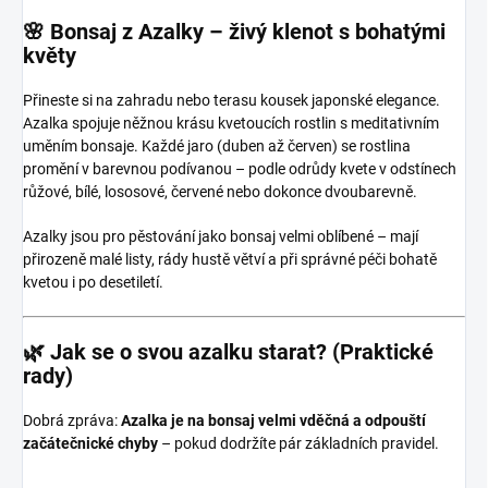
🌸 Bonsaj z Azalky – živý klenot s bohatými
květy
Přineste si na zahradu nebo terasu kousek japonské elegance.
Azalka
spojuje něžnou krásu kvetoucích rostlin s meditativním
uměním bonsaje. Každé jaro (duben až červen) se rostlina
promění v barevnou podívanou – podle odrůdy kvete v odstínech
růžové, bílé, lososové, červené nebo dokonce dvoubarevně.
Azalky jsou pro pěstování jako bonsaj velmi oblíbené – mají
přirozeně malé listy, rády hustě větví a při správné péči bohatě
kvetou i po desetiletí.
🌿 Jak se o svou azalku starat? (Praktické
rady)
Dobrá zpráva:
Azalka je na bonsaj velmi vděčná a odpouští
začátečnické chyby
– pokud dodržíte pár základních pravidel.