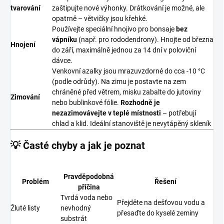
tvarování
zaštipujte nové výhonky. Drátkování je možné, ale
opatrně – větvičky jsou křehké.
Používejte speciální hnojivo pro bonsaje
bez
vápníku
(např. pro rododendrony). Hnojte od března
Hnojení
do září, maximálně jednou za 14 dní v poloviční
dávce.
Venkovní azalky jsou mrazuvzdorné do cca -10 °C
(podle odrůdy). Na zimu je postavte na zem
chráněné před větrem, misku zabalte do jutoviny
Zimování
nebo bublinkové fólie.
Rozhodně je
nezazimovávejte v teplé místnosti
– potřebují
chlad a klid. Ideální stanoviště je nevytápěný skleník
💡 Časté chyby a jak je poznat
Pravděpodobná
Problém
Řešení
příčina
Tvrdá voda nebo
Přejděte na dešťovou vodu a
Žluté listy
nevhodný
přesaďte do kyselé zeminy
substrát