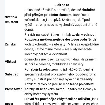
Jak na to
Polostinné až světlé stanoviště, ideálně
chráněné
před přímým poledním sluncem
. Ranní nebo
Světlo a
večerní slunce jí prospívá. Skvěle se jí daří pod
umístění
vyššími stromy nebo na východní / západní straně
domu.
Pravidelná, substrát nesmí nikdy zcela vyschnout.
Používejte
měkkou, nejlépe dešťovou vodu
(tvrdá
Zálivka
voda z kohoutku = žluté listy). V létě zalévejte klidně
denně, v zimě mírně méně – ale nikdy nenechte
kořenový bal zcela vyschnout.
Ocení občasné rosení za suchých dnů. Na přímém
Vlhkost
slunci ale nerosíte, mohli byste spálit listy.
Potřebuje
kyselou zeminu
(pH 4,5–5,5), ideálně
Substrát
speciální substrát pro azalky nebo rododendrony.
Běžný substrát pro bonsaje bývá příliš zásaditý.
Každé 2–3 roky na jaře, nejlépe
těsně po odkvětu
.
Přesazování
Kořeny stříhejte velmi mírně – azalky mají jemný a
citlivý kořenový systém.
Hlavní řez provádějte vždy těsně po odkvětu
, jinak
Řez a
vám příští rok nevykvete. Během vegetace jen lehce