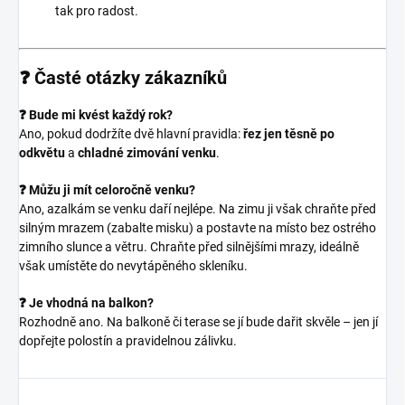
tak pro radost.
❓ Časté otázky zákazníků
❓ Bude mi kvést každý rok?
Ano, pokud dodržíte dvě hlavní pravidla:
řez jen těsně po
odkvětu
a
chladné zimování venku
.
❓ Můžu ji mít celoročně venku?
Ano, azalkám se venku daří nejlépe. Na zimu ji však chraňte před
silným mrazem (zabalte misku) a postavte na místo bez ostrého
zimního slunce a větru. Chraňte před silnějšími mrazy, ideálně
však umístěte do nevytápěného skleníku.
❓ Je vhodná na balkon?
Rozhodně ano. Na balkoně či terase se jí bude dařit skvěle – jen jí
dopřejte polostín a pravidelnou zálivku.