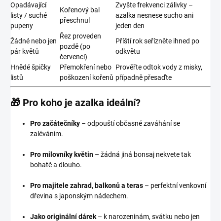
Opadávající
Zvyšte frekvenci zálivky –
Kořenový bal
listy / suché
azalka nesnese sucho ani
přeschnul
pupeny
jeden den
Řez proveden
Žádné nebo jen
Příští rok seřízněte ihned po
pozdě (po
pár květů
odkvětu
červenci)
Hnědé špičky
Přemokření nebo
Prověřte odtok vody z misky,
listů
poškození kořenů
případně přesaďte
🎁 Pro koho je azalka ideální?
Pro začátečníky
– odpouští občasné zaváhání se
zaléváním.
Pro milovníky květin
– žádná jiná bonsaj nekvete tak
bohatě a dlouho.
Pro majitele zahrad, balkonů a teras
– perfektní venkovní
dřevina s japonským nádechem.
Jako originální dárek
– k narozeninám, svátku nebo jen