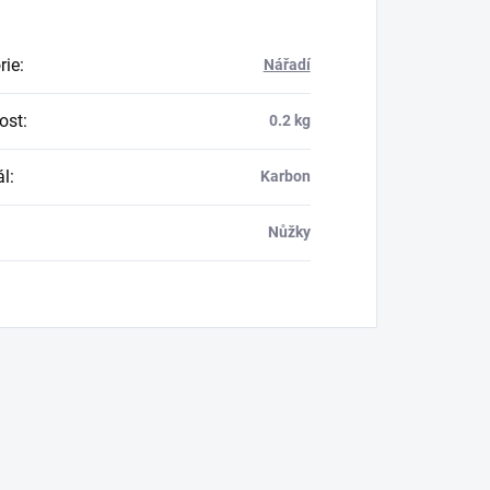
rie
:
Nářadí
ost
:
0.2 kg
ál
:
Karbon
Nůžky