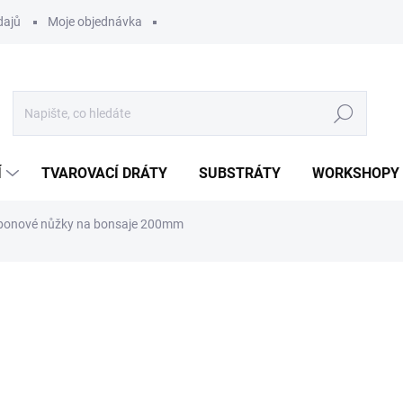
dajů
Moje objednávka
Hledat
Í
TVAROVACÍ DRÁTY
SUBSTRÁTY
WORKSHOPY
bonové nůžky na bonsaje 200mm
ocení
250 Kč
Měrná
SKLADEM
(>5 KS)
cena:
MOŽNOSTI DORUČENÍ