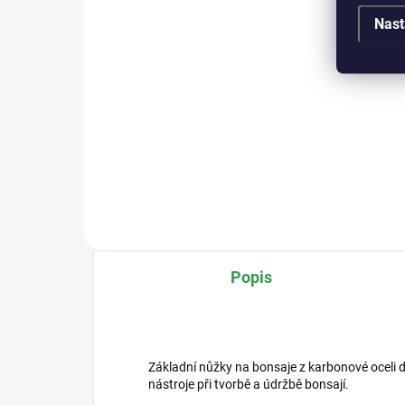
Detail
Nast
Kvalitní hliníkový drát na úpravu
Kval
bonsají. Průměr 3mm. Barva
bon
bronzová, měděná, béžová,
měd
černá, oranžová, stříbrná a tmavě
ora
hnědá. Váha 100g, 500g, 1000g
hně
(na obrázku 1000g...
(na
100g
Popis
Základní nůžky na bonsaje z karbonové oceli d
nástroje při tvorbě a údržbě bonsají.