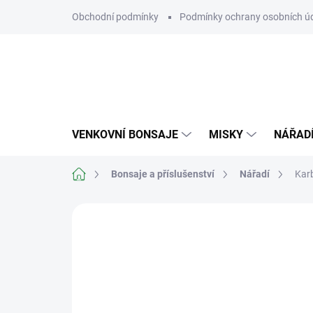
Přejít
Obchodní podmínky
Podmínky ochrany osobních ú
na
obsah
VENKOVNÍ BONSAJE
MISKY
NÁŘAD
Domů
Bonsaje a příslušenství
Nářadí
Kar
Neohodnoceno
Podrobnosti hodn