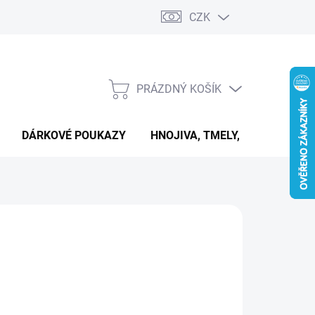
CZK
PRÁZDNÝ KOŠÍK
NÁKUPNÍ
KOŠÍK
DÁRKOVÉ POUKAZY
HNOJIVA, TMELY, PASTY A DAL