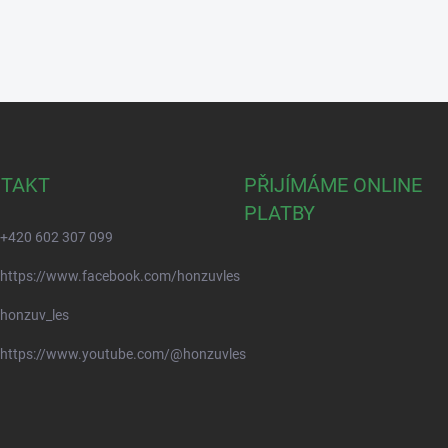
TAKT
PŘIJÍMÁME ONLINE
PLATBY
+420 602 307 099
https://www.facebook.com/honzuvles
honzuv_les
https://www.youtube.com/@honzuvles