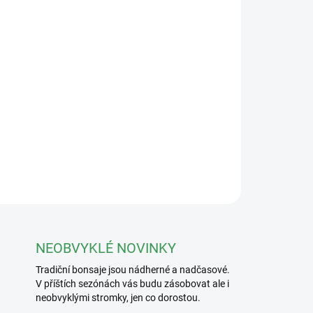
Přidat do košíku
ZEPTAT SE
NEOBVYKLÉ NOVINKY
Tradiční bonsaje jsou nádherné a nadčasové.
V příštích sezónách vás budu zásobovat ale i
neobvyklými stromky, jen co dorostou.