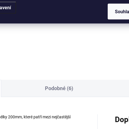
Detail
Detai
avení
Souhl
itní hliníkový drát na úpravu
Kvalitní hliníkový drát na úpr
sají. Průměr 1mm. Barva
bonsají. Průměr 1,5mm. Barv
ěná, béžová, černá,
bronzová, měděná, béžová,
nžová, stříbrná a tmavě
černá, oranžová, stříbrná a t
dá. Váha 100g, 500g, 1000g
hnědá. Váha 100g, 500g, 10
 obrázku 1000g varianta).
(na obrázku 1000g...
...
Podobné (6)
élky 200mm, které patří mezi nejčastější
Dop