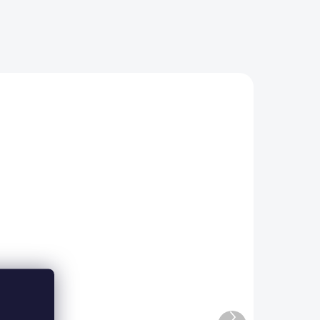
CER3
3307/100
ADEM
SKLADEM
2 KS)
(>5 KS)
m
Profesionální hnojivo
Osmocote NPK 16-8-
12+2,2MgO+Te 8-9
měsíců
50 Kč
od
Další