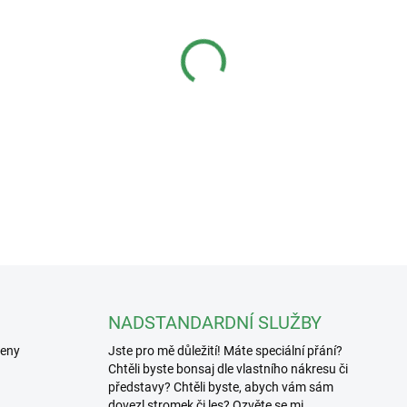
−
+
DETAILNÍ INFORMACE
NADSTANDARDNÍ SLUŽBY
řeny
Jste pro mě důležití! Máte speciální přání?
Chtěli byste bonsaj dle vlastního nákresu či
představy? Chtěli byste, abych vám sám
dovezl stromek či les? Ozvěte se mi.