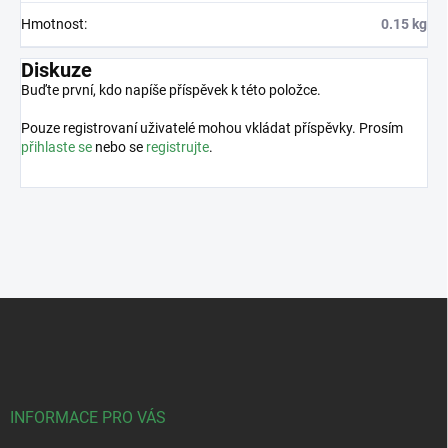
Hmotnost
:
0.15 kg
Diskuze
Buďte první, kdo napíše příspěvek k této položce.
Pouze registrovaní uživatelé mohou vkládat příspěvky. Prosím
přihlaste se
nebo se
registrujte
.
Z
á
p
a
t
í
INFORMACE PRO VÁS