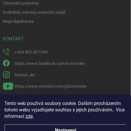
Obchodní podmínky
Podmínky ochrany osobních údajů
Moje objednávka
KONTAKT
+420 602 307 099
https://www.facebook.com/honzuvles
honzuv_les
https://www.youtube.com/@honzuvles
PŘIJÍMÁME ONLINE PLATBY
Tento web používá soubory cookie. Dalším procházením
tohoto webu vyjadřujete souhlas s jejich používáním.. Více
informací
zde
.
Nastavení