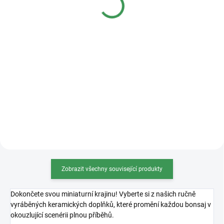
Detail
Detail
Kvalitní plastová bonsajová
miska o rozměrech 36x27x11cm.
Zobrazit všechny související produkty
Dokončete svou miniaturní krajinu! Vyberte si z našich ručně
vyráběných keramických doplňků, které promění každou bonsaj v
okouzlující scenérii plnou příběhů.