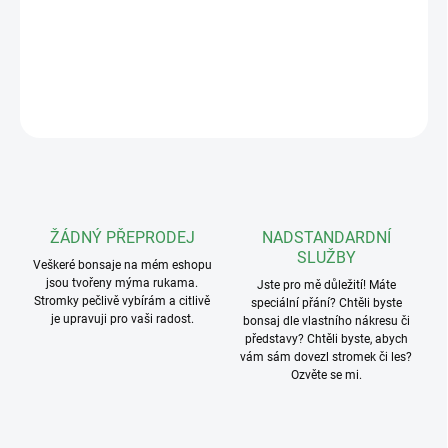
Hmotnost: 124g
DETAILNÍ INFORMACE
ZEPTAT SE
ŽÁDNÝ PŘEPRODEJ
NADSTANDARDNÍ
SLUŽBY
Veškeré bonsaje na mém eshopu
jsou tvořeny mýma rukama.
Jste pro mě důležití! Máte
Stromky pečlivě vybírám a citlivě
speciální přání? Chtěli byste
je upravuji pro vaši radost.
bonsaj dle vlastního nákresu či
představy? Chtěli byste, abych
vám sám dovezl stromek či les?
Ozvěte se mi.