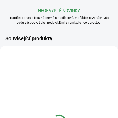
NEOBVYKLÉ NOVINKY
Tradiční bonsaje jsou nádherné a nadčasové. V příštích sezónách vás
budu zásobovat ale i neobvyklými stromky, jen co dorostou.
Související produkty
SKLADEM
SKLADEM
(>5 KS)
(>5 KS)
Plastová miska
Plastová miska
23x17x8cm
36x27x11cm
40 Kč
95 Kč
od
od