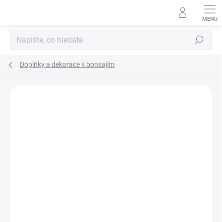
Přejít
na
obsah
Hledat
Doplňky a dekorace k bonsajím
Neohodnoceno
Podrobnosti hodnocení