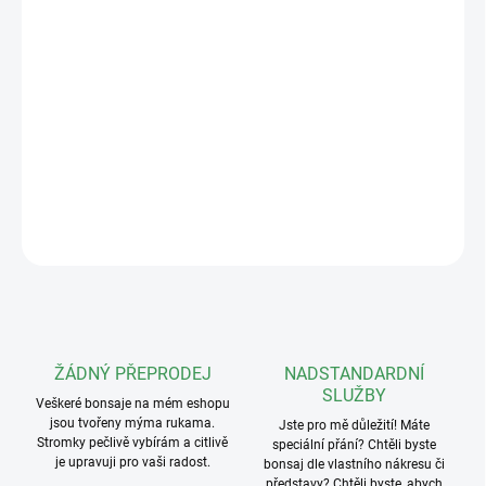
−
+
Přidat do košíku
Keramická miska s rozměry 15x12x4cm v různém barevném
provedení. Vnitřní rozměry: 12x9x3,5cm.
DETAILNÍ INFORMACE
ZEPTAT SE
ŽÁDNÝ PŘEPRODEJ
NADSTANDARDNÍ
SLUŽBY
Veškeré bonsaje na mém eshopu
jsou tvořeny mýma rukama.
Jste pro mě důležití! Máte
Stromky pečlivě vybírám a citlivě
speciální přání? Chtěli byste
je upravuji pro vaši radost.
bonsaj dle vlastního nákresu či
představy? Chtěli byste, abych