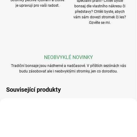
Stromky pečlivě vybírám a citlivě
speciální přání? Chtěli byste
je upravuji pro vaši radost.
bonsaj dle vlastního nákresu či
představy? Chtěli byste, abych
vám sám dovezl stromek či les?
Ozvěte se mi.
NEOBVYKLÉ NOVINKY
Tradiční bonsaje jsou nádherné a nadčasové. V příštích sezónách vás
budu zásobovat ale i neobvyklými stromky, jen co dorostou.
Související produkty