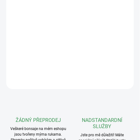
−
+
Přidat do košíku
Keramická miska s rozměry 30x25x10cm v různém barevném
provedení. Vnitřní rozměry: 26x21x8cm.
Vhodná podmiska
DETAILNÍ INFORMACE
ZEPTAT SE
ŽÁDNÝ PŘEPRODEJ
NADSTANDARDNÍ
SLUŽBY
Veškeré bonsaje na mém eshopu
jsou tvořeny mýma rukama.
Jste pro mě důležití! Máte