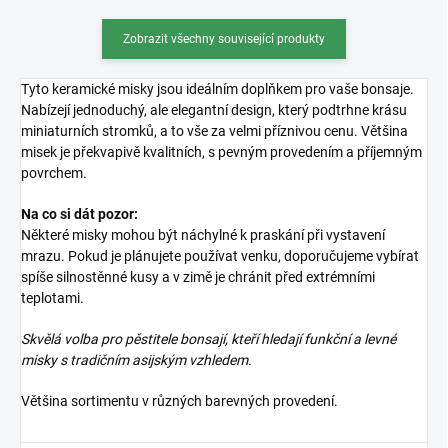
Zobrazit všechny související produkty
Tyto keramické misky jsou ideálním doplňkem pro vaše bonsaje.
Nabízejí jednoduchý, ale elegantní design, který podtrhne krásu
miniaturních stromků, a to vše za velmi příznivou cenu. Většina
misek je překvapivě kvalitních, s pevným provedením a příjemným
povrchem.
Na co si dát pozor:
Některé misky mohou být náchylné k praskání při vystavení
mrazu. Pokud je plánujete používat venku, doporučujeme vybírat
spíše silnostěnné kusy a v zimě je chránit před extrémními
teplotami.
Skvělá volba pro pěstitele bonsají, kteří hledají funkční a levné
misky s tradičním asijským vzhledem.
Většina sortimentu v různých barevných provedení.