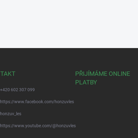
TAKT
PŘIJÍMÁME ONLINE
PLATBY
+420 602 307 099
https://www.facebook.com/honzuvles
honzuv_les
https://www.youtube.com/@honzuvles