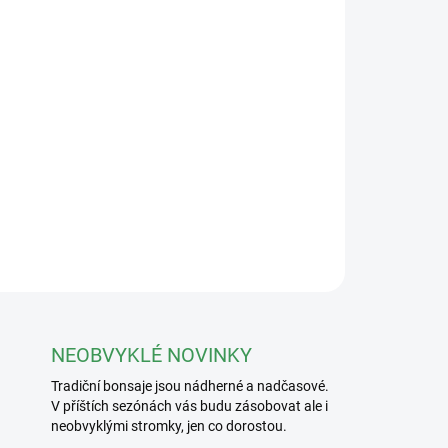
Přidat do košíku
31,5x26,5x10,5cm v různém barevném provedení.
ZEPTAT SE
NEOBVYKLÉ NOVINKY
Tradiční bonsaje jsou nádherné a nadčasové.
V příštích sezónách vás budu zásobovat ale i
neobvyklými stromky, jen co dorostou.