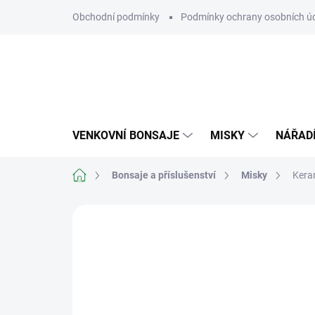
Přejít
Obchodní podmínky
Podmínky ochrany osobních ú
na
obsah
VENKOVNÍ BONSAJE
MISKY
NÁŘAD
Domů
Bonsaje a příslušenství
Misky
Kera
Neohodnoceno
Podrobnosti hodn