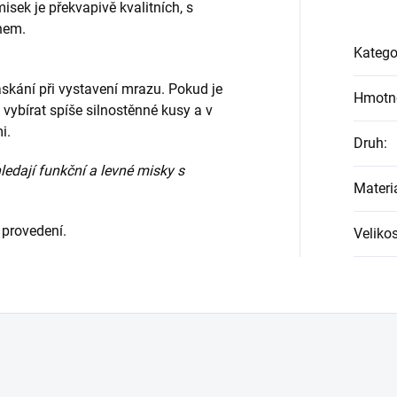
isek je překvapivě kvalitních, s
hem.
Katego
skání při vystavení mrazu. Pokud je
Hmotn
vybírat spíše silnostěnné kusy a v
i.
Druh
:
hledají funkční a levné misky s
Materi
 provedení.
Velikos