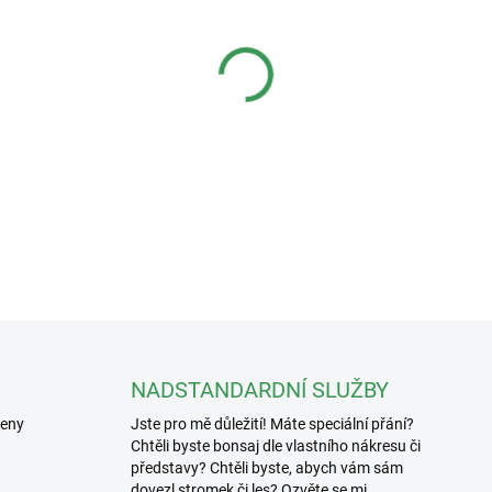
−
+
Keramická miska s rozměry 
Vnitřní rozměry: 28x23x8cm.
DETAILNÍ INFORMACE
NADSTANDARDNÍ SLUŽBY
řeny
Jste pro mě důležití! Máte speciální přání?
Chtěli byste bonsaj dle vlastního nákresu či
představy? Chtěli byste, abych vám sám
dovezl stromek či les? Ozvěte se mi.