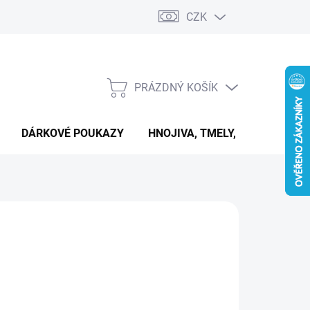
CZK
PRÁZDNÝ KOŠÍK
NÁKUPNÍ
KOŠÍK
DÁRKOVÉ POUKAZY
HNOJIVA, TMELY, PASTY A DAL