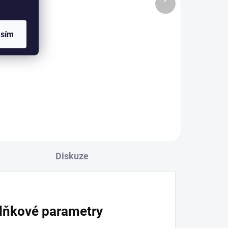
produkt
Detail
l
asím
Kvalitní hliníkový drát na úpravu
bonsají. Průměr 3mm. Barva
é
bronzová, měděná, béžová,
 🌱
černá, oranžová, stříbrná a tmavě
m
hnědá. Váha 100g, 500g, 1000g
 a
(na obrázku 1000g...
pro
Diskuze
lňkové parametry