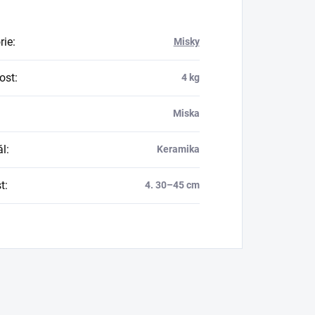
rie
:
Misky
ost
:
4 kg
Miska
ál
:
Keramika
t
:
4. 30–45 cm