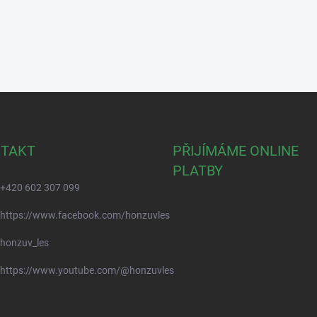
TAKT
PŘIJÍMÁME ONLINE
PLATBY
+420 602 307 099
https://www.facebook.com/honzuvles
honzuv_les
https://www.youtube.com/@honzuvles