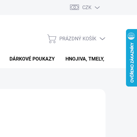
CZK
PRÁZDNÝ KOŠÍK
NÁKUPNÍ
KOŠÍK
DÁRKOVÉ POUKAZY
HNOJIVA, TMELY, PASTY A DAL