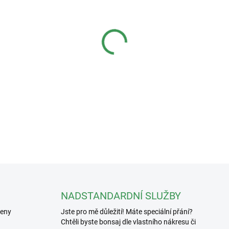
BARVA
MOŽNOSTI DORUČENÍ
−
+
Keramická podmiska o rozmě
misku
15x11,5x5,5cm
DETAILNÍ INFORMACE
NADSTANDARDNÍ SLUŽBY
řeny
Jste pro mě důležití! Máte speciální přání?
Chtěli byste bonsaj dle vlastního nákresu či