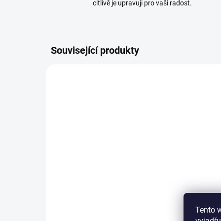
citlivě je upravuji pro vaši radost.
Související produkty
2389/2 L
SKLADEM
(>5 KS)
Pro
Základní substrát na
Os
Tento 
jehličnaté bonsaje
12
vyjadřu