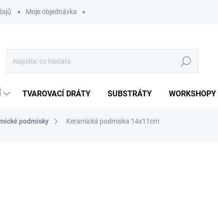
dajů
Moje objednávka
Hledat
Í
TVAROVACÍ DRÁTY
SUBSTRÁTY
WORKSHOPY
mické podmisky
Keramická podmiska 14x11cm
ocení
80 Kč
Měrná
ZVOLTE VARIANTU
cena: