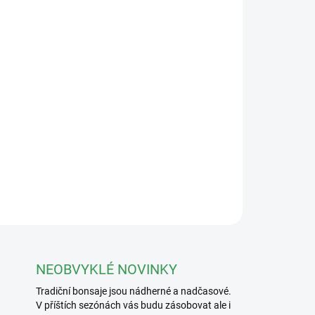
Přidat do košíku
rech 14x11cm v různých barvách, určená pro
ZEPTAT SE
NEOBVYKLÉ NOVINKY
Tradiční bonsaje jsou nádherné a nadčasové.
V příštích sezónách vás budu zásobovat ale i