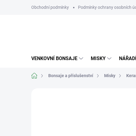
Přejít
Obchodní podmínky
Podmínky ochrany osobních ú
na
obsah
VENKOVNÍ BONSAJE
MISKY
NÁŘAD
Domů
Bonsaje a příslušenství
Misky
Kera
Neohodnoceno
Podrobnosti hodn