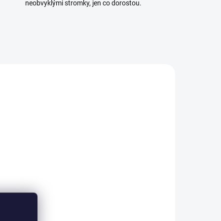
neobvyklými stromky, jen co dorostou.
/240
2413/CER3
ADEM
SKLADEM
5 KS)
(5 KS)
Drát na bonsaje 3mm
110 Kč
od