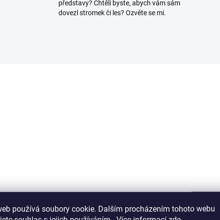
představy? Chtěli byste, abych vám sám
dovezl stromek či les? Ozvěte se mi.
3307/100
3619
SKLADEM
SKL
(>5 KS)
(>
fesionální hnojivo
Hnojivo na bonsaje
mocote NPK 16-8-
BioGold
web používá soubory cookie. Dalším procházením tohoto webu
+2,2MgO+Te 8-9
340 Kč
jete souhlas s jejich používáním.. Více informací
zde
.