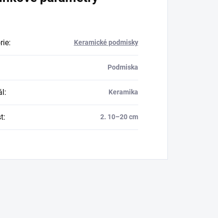
rie
:
Keramické podmisky
Podmiska
ál
:
Keramika
t
:
2. 10–20 cm