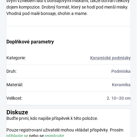
svým vzhledem ladí s bonsajovými miskami, takže dotváří celkový
dojem kompozice. Drobný formát, který se hodí pod menší misky.
Vhodná pod malé bonsaje, shohin a mame.
Doplňkové parametry
Kategorie
:
Keramické podmisky
Druh
:
Podmiska
Materiál
:
Keramika
Velikost
:
2. 10–20 cm
Diskuze
Buďte první, kdo napíše příspěvek k této položce.
Pouze registrovaní uživatelé mohou vkládat příspěvky. Prosím
přihlaste se
nebo se
registrujte
.