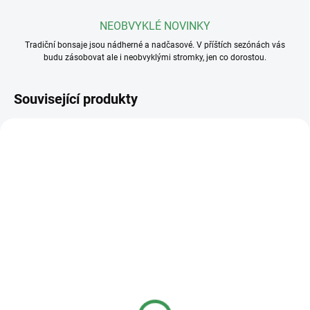
NEOBVYKLÉ NOVINKY
Tradiční bonsaje jsou nádherné a nadčasové. V příštích sezónách vás
budu zásobovat ale i neobvyklými stromky, jen co dorostou.
Související produkty
SKLADEM
(>5 KS)
SKLADEM
(>5 KS)
Profesionální hnojivo
Základní substrát na
Osmocote NPK 16-8-
jehličnaté bonsaje
12+2,2MgO+Te 8-9