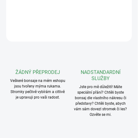
Keramická podmiska o rozměrech 15x11cm v různých barvách,
určená pro misku
14,5x11,5x6cm
DETAILNÍ INFORMACE
ZEPTAT SE
ŽÁDNÝ PŘEPRODEJ
NADSTANDARDNÍ
SLUŽBY
Veškeré bonsaje na mém eshopu
jsou tvořeny mýma rukama.
Jste pro mě důležití! Máte
Stromky pečlivě vybírám a citlivě
speciální přání? Chtěli byste
je upravuji pro vaši radost.
bonsaj dle vlastního nákresu či
představy? Chtěli byste, abych
vám sám dovezl stromek či les?
Ozvěte se mi.