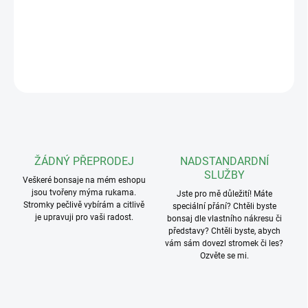
Keramická podmiska o rozměrech 21x15cm v různých barvách,
určená pro misku
20x15,5x5cm
DETAILNÍ INFORMACE
ZEPTAT SE
ŽÁDNÝ PŘEPRODEJ
NADSTANDARDNÍ
SLUŽBY
Veškeré bonsaje na mém eshopu
jsou tvořeny mýma rukama.
Jste pro mě důležití! Máte
Stromky pečlivě vybírám a citlivě
speciální přání? Chtěli byste
je upravuji pro vaši radost.
bonsaj dle vlastního nákresu či
představy? Chtěli byste, abych
vám sám dovezl stromek či les?
Ozvěte se mi.