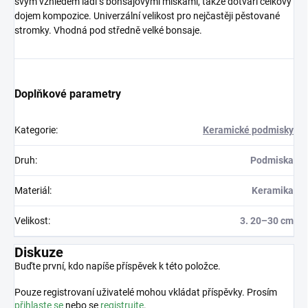
svým vzhledem ladí s bonsajovými miskami, takže dotváří celkový
dojem kompozice. Univerzální velikost pro nejčastěji pěstované
stromky. Vhodná pod středně velké bonsaje.
Doplňkové parametry
Kategorie
:
Keramické podmisky
Druh
:
Podmiska
Materiál
:
Keramika
Velikost
:
3. 20–30 cm
Diskuze
Buďte první, kdo napíše příspěvek k této položce.
Pouze registrovaní uživatelé mohou vkládat příspěvky. Prosím
přihlaste se
nebo se
registrujte
.