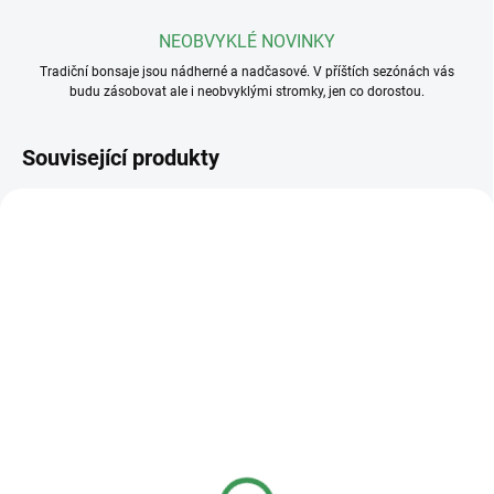
NEOBVYKLÉ NOVINKY
Tradiční bonsaje jsou nádherné a nadčasové. V příštích sezónách vás
budu zásobovat ale i neobvyklými stromky, jen co dorostou.
Související produkty
SKLADEM
(>5 KS)
SKLADEM
(>5 KS)
Profesionální hnojivo
Základní substrát na
Osmocote NPK 16-8-
jehličnaté bonsaje
12+2,2MgO+Te 8-9