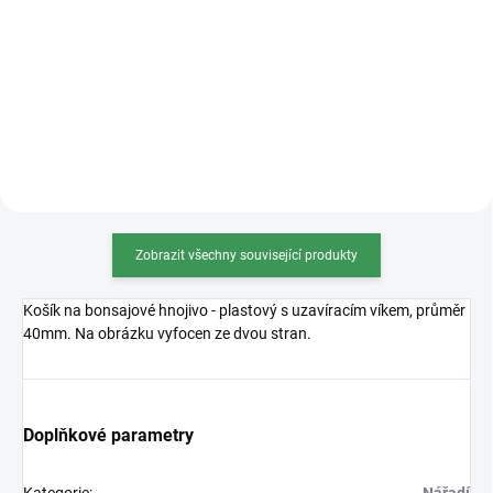
hnojivo pro dokonalé bonsaje! 🌱
Osmocote 5 je revoluční hnojivo s
Japonská kvalita s vyváženým
technologií řízeného uvolňování
složením živin pro zdravý růst a
živin, ideální pro bonsaje.
bohaté větvení. Ideální volba pro
Zajišťuje stabilní a bezpečný
náročné...
přísun živin po dobu 8–9 měsíců,
což podporuje zdravý...
Zobrazit všechny související produkty
Košík na bonsajové hnojivo - plastový s uzavíracím víkem, průměr
40mm. Na obrázku vyfocen ze dvou stran.
Doplňkové parametry
Kategorie
:
Nářadí