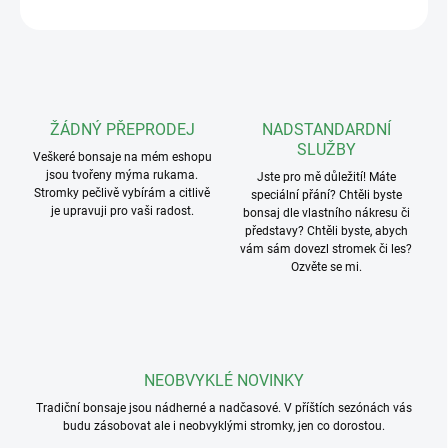
ZEPTAT SE
ŽÁDNÝ PŘEPRODEJ
NADSTANDARDNÍ
SLUŽBY
Veškeré bonsaje na mém eshopu
jsou tvořeny mýma rukama.
Jste pro mě důležití! Máte
Stromky pečlivě vybírám a citlivě
speciální přání? Chtěli byste
je upravuji pro vaši radost.
bonsaj dle vlastního nákresu či
představy? Chtěli byste, abych
vám sám dovezl stromek či les?
Ozvěte se mi.
NEOBVYKLÉ NOVINKY
Tradiční bonsaje jsou nádherné a nadčasové. V příštích sezónách vás
budu zásobovat ale i neobvyklými stromky, jen co dorostou.