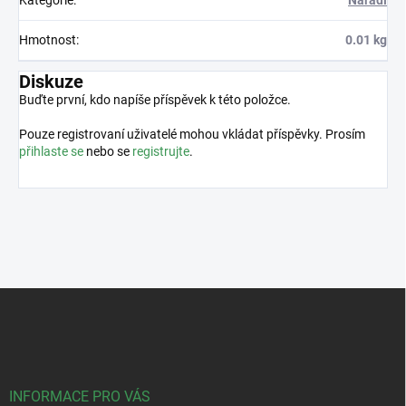
Hmotnost
:
0.01 kg
Diskuze
Buďte první, kdo napíše příspěvek k této položce.
Pouze registrovaní uživatelé mohou vkládat příspěvky. Prosím
přihlaste se
nebo se
registrujte
.
Z
á
p
a
t
í
INFORMACE PRO VÁS