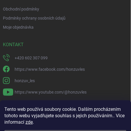
Obchodní podmínky
Podmínky ochrany osobních údajů
Moje objednávka
KONTAKT
+420 602 307 099
https://www.facebook.com/honzuvles
honzuv_les
https://www.youtube.com/@honzuvles
PŘIJÍMÁME ONLINE PLATBY
Tento web používá soubory cookie. Dalším procházením
tohoto webu vyjadřujete souhlas s jejich používáním.. Více
informací
zde
.