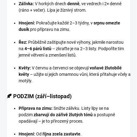
Zálivka:
V horkých dnech
denně
, ve vedrech i 2× denně
(ráno + večer). Lípa je žíznivý strom.
Hnojení:
Pokračujte každé 2–3 týdny, v
srpnu omezte
dusík
pro přípravu na zimu.
Řez:
Průběžně zaštipujte nové výhony, jakmile narostou
na
4–6 párů listů
– zkraťte je na 2–3 listy. Podpoříte tím
jemné větvení a zmenšení listů.
Květy:
V červnu a červenci se objevují
voňavé žlutobílé
květy
– užijte si jejich omamnou vůni, která přitahuje včely a
motýly.
🍂 PODZIM (září–listopad)
Příprava na zimu:
Snižte zálivku. Listy lípy se na
podzim
zbarvují do zářivě žlutých tónů
a postupně
opadávají – je to přirozený proces.
Hnojení:
Od
října zcela zastavte
.