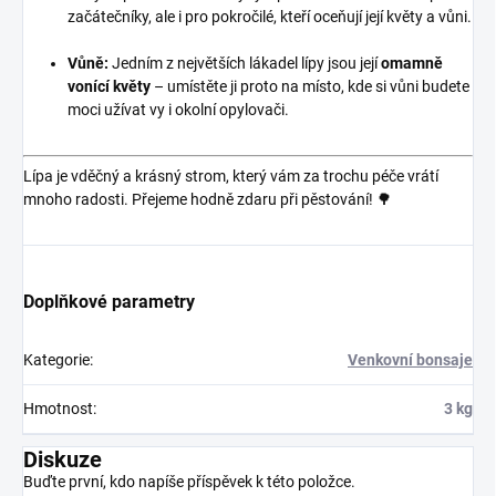
začátečníky, ale i pro pokročilé, kteří oceňují její květy a vůni.
Vůně:
Jedním z největších lákadel lípy jsou její
omamně
vonící květy
– umístěte ji proto na místo, kde si vůni budete
moci užívat vy i okolní opylovači.
Lípa je vděčný a krásný strom, který vám za trochu péče vrátí
mnoho radosti. Přejeme hodně zdaru při pěstování! 🌳
Doplňkové parametry
Kategorie
:
Venkovní bonsaje
Hmotnost
:
3 kg
Diskuze
Buďte první, kdo napíše příspěvek k této položce.