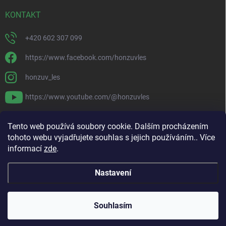
KONTAKT
+420 602 307 099
https://www.facebook.com/honzuvles
honzuv_les
https://www.youtube.com/@honzuvles
PŘIJÍMÁME ONLINE PLATBY
Tento web používá soubory cookie. Dalším procházením
tohoto webu vyjadřujete souhlas s jejich používáním.. Více
informací
zde
.
Nastavení
Copyright 2026
Honzův Les
. Všechna práva vyhrazena.
Souhlasím
Vytvořil Shoptet