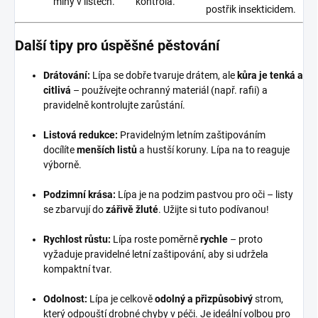
miny v listech.
kontrola.
postřik insekticidem.
Další tipy pro úspěšné pěstování
Drátování:
Lípa se dobře tvaruje drátem, ale
kůra je tenká a
citlivá
– používejte ochranný materiál (např. rafii) a
pravidelně kontrolujte zarůstání.
Listová redukce:
Pravidelným letním zaštipováním
docílíte
menších listů
a hustší koruny. Lípa na to reaguje
výborně.
Podzimní krása:
Lípa je na podzim pastvou pro oči – listy
se zbarvují do
zářivě žluté
. Užijte si tuto podívanou!
Rychlost růstu:
Lípa roste poměrně
rychle
– proto
vyžaduje pravidelné letní zaštipování, aby si udržela
kompaktní tvar.
Odolnost:
Lípa je celkově
odolný a přizpůsobivý
strom,
který odpouští drobné chyby v péči. Je ideální volbou pro