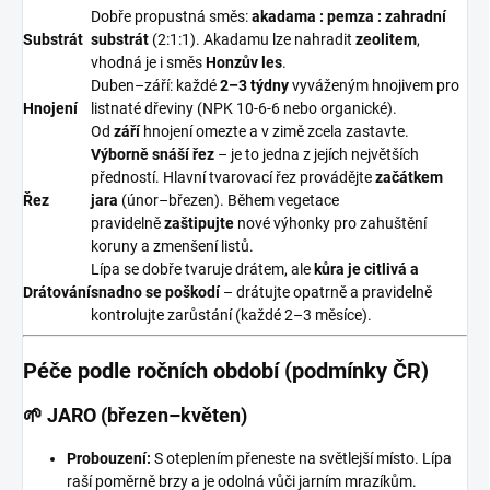
Dobře propustná směs:
akadama : pemza : zahradní
Substrát
substrát
(2:1:1). Akadamu lze nahradit
zeolitem
,
vhodná je i směs
Honzův les
.
Duben–září: každé
2–3 týdny
vyváženým hnojivem pro
Hnojení
listnaté dřeviny (NPK 10-6-6 nebo organické).
Od
září
hnojení omezte a v zimě zcela zastavte.
Výborně snáší řez
– je to jedna z jejích největších
předností. Hlavní tvarovací řez provádějte
začátkem
Řez
jara
(únor–březen). Během vegetace
pravidelně
zaštipujte
nové výhonky pro zahuštění
koruny a zmenšení listů.
Lípa se dobře tvaruje drátem, ale
kůra je citlivá a
Drátování
snadno se poškodí
– drátujte opatrně a pravidelně
kontrolujte zarůstání (každé 2–3 měsíce).
Péče podle ročních období (podmínky ČR)
🌱 JARO (březen–květen)
Probouzení:
S oteplením přeneste na světlejší místo. Lípa
raší poměrně brzy a je odolná vůči jarním mrazíkům.