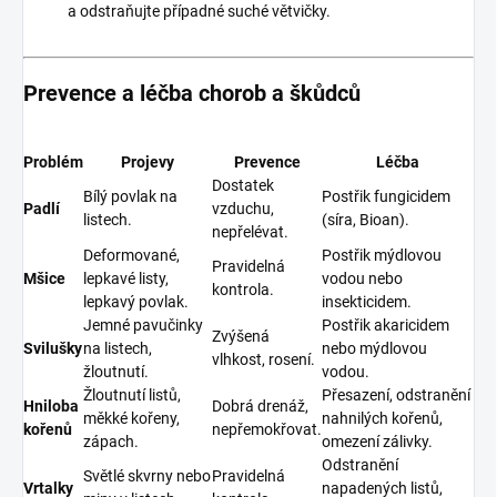
a odstraňujte případné suché větvičky.
Prevence a léčba chorob a škůdců
Problém
Projevy
Prevence
Léčba
Dostatek
Bílý povlak na
Postřik fungicidem
Padlí
vzduchu,
listech.
(síra, Bioan).
nepřelévat.
Deformované,
Postřik mýdlovou
Pravidelná
Mšice
lepkavé listy,
vodou nebo
kontrola.
lepkavý povlak.
insekticidem.
Jemné pavučinky
Postřik akaricidem
Zvýšená
Svilušky
na listech,
nebo mýdlovou
vlhkost, rosení.
žloutnutí.
vodou.
Žloutnutí listů,
Přesazení, odstranění
Hniloba
Dobrá drenáž,
měkké kořeny,
nahnilých kořenů,
kořenů
nepřemokřovat.
zápach.
omezení zálivky.
Odstranění
Světlé skvrny nebo
Pravidelná
Vrtalky
napadených listů,