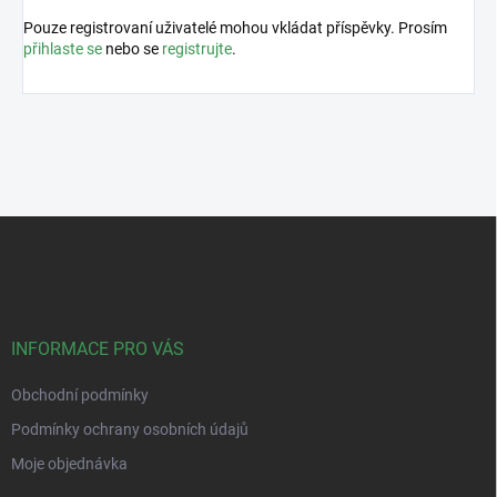
Pouze registrovaní uživatelé mohou vkládat příspěvky. Prosím
přihlaste se
nebo se
registrujte
.
Z
á
p
a
t
í
INFORMACE PRO VÁS
Obchodní podmínky
Podmínky ochrany osobních údajů
Moje objednávka