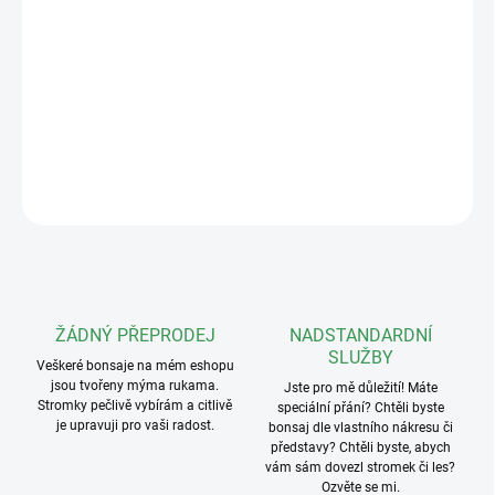
Bonsaj na obrázku je skutečný strom, který obdržíte
Rozměry (V/Š/H):
65x37x35cm
Stáří 6 let (k roku 2026)
DETAILNÍ INFORMACE
ZEPTAT SE
ŽÁDNÝ PŘEPRODEJ
NADSTANDARDNÍ
SLUŽBY
Veškeré bonsaje na mém eshopu
jsou tvořeny mýma rukama.
Jste pro mě důležití! Máte
Stromky pečlivě vybírám a citlivě
speciální přání? Chtěli byste
je upravuji pro vaši radost.
bonsaj dle vlastního nákresu či
představy? Chtěli byste, abych
vám sám dovezl stromek či les?
Ozvěte se mi.