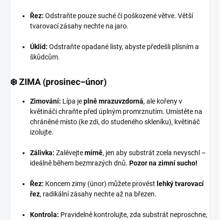
Řez:
Odstraňte pouze suché či poškozené větve. Větší
tvarovací zásahy nechte na jaro.
Úklid:
Odstraňte opadané listy, abyste předešli plísním a
škůdcům.
❄️ ZIMA (prosinec–únor)
Zimování:
Lípa je
plně mrazuvzdorná
, ale kořeny v
květináči chraňte před úplným promrznutím. Umístěte na
chráněné místo (ke zdi, do studeného skleníku), květináč
izolujte.
Zálivka:
Zalévejte
mírně
, jen aby substrát zcela nevyschl –
ideálně během bezmrazých dnů.
Pozor na zimní sucho!
Řez:
Koncem zimy (únor) můžete provést
lehký tvarovací
řez
, radikální zásahy nechte až na březen.
Kontrola:
Pravidelně kontrolujte, zda substrát neproschne,