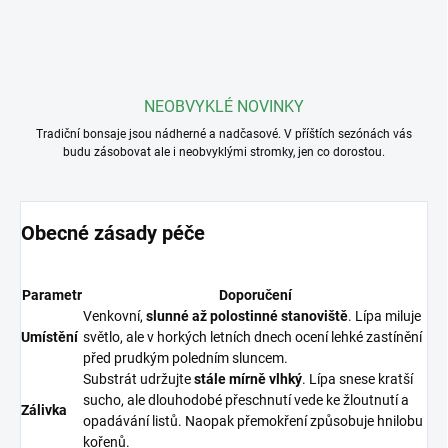
NEOBVYKLÉ NOVINKY
Tradiční bonsaje jsou nádherné a nadčasové. V příštích sezónách vás
budu zásobovat ale i neobvyklými stromky, jen co dorostou.
Obecné zásady péče
Parametr
Doporučení
Venkovní,
slunné až polostinné stanoviště
. Lípa miluje
Umístění
světlo, ale v horkých letních dnech ocení lehké zastínění
před prudkým poledním sluncem.
Substrát udržujte
stále mírně vlhký
. Lípa snese kratší
sucho, ale dlouhodobé přeschnutí vede ke žloutnutí a
Zálivka
opadávání listů. Naopak přemokření způsobuje hnilobu
kořenů.