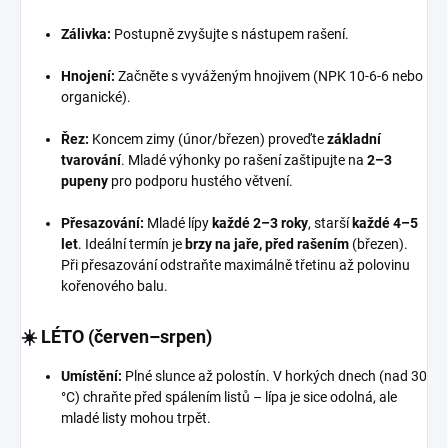
Zálivka:
Postupně zvyšujte s nástupem rašení.
Hnojení:
Začněte s vyváženým hnojivem (NPK 10-6-6 nebo
organické).
Řez:
Koncem zimy (únor/březen) proveďte
základní
tvarování
. Mladé výhonky po rašení zaštipujte na
2–3
pupeny
pro podporu hustého větvení.
Přesazování:
Mladé lípy
každé 2–3 roky
, starší
každé 4–5
let
. Ideální termín je
brzy na jaře, před rašením
(březen).
Při přesazování odstraňte maximálně třetinu až polovinu
kořenového balu.
☀️ LÉTO (červen–srpen)
Umístění:
Plné slunce až polostín. V horkých dnech (nad 30
°C) chraňte před spálením listů – lípa je sice odolná, ale
mladé listy mohou trpět.