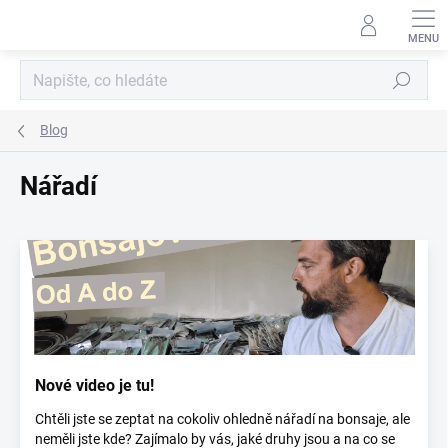
Přejít
na
obsah
Hledat
Blog
Nářadí
V
ý
p
i
s
č
l
Nové video je tu!
á
n
Chtěli jste se zeptat na cokoliv ohledně nářadí na bonsaje, ale
k
neměli jste kde? Zajímalo by vás, jaké druhy jsou a na co se