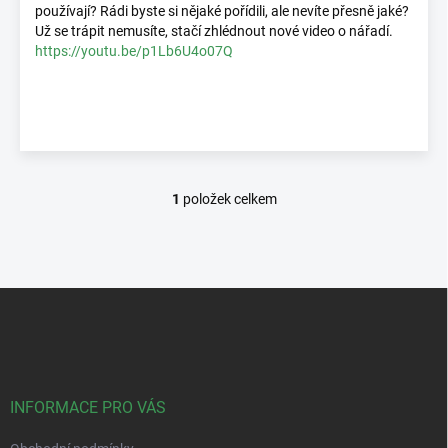
ů
používají? Rádi byste si nějaké pořídili, ale nevíte přesně jaké?
Už se trápit nemusíte, stačí zhlédnout nové video o nářadí.
https://youtu.be/p1Lb6U4o07Q
1
položek celkem
O
v
l
á
d
Z
a
á
c
p
í
p
a
r
t
v
í
INFORMACE PRO VÁS
k
y