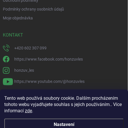
Obchodní podmínky
v
ý
Podmínky ochrany osobních údajů
p
i
Moje objednávka
s
u
KONTAKT
+420 602 307 099
https://www.facebook.com/honzuvles
honzuv_les
https://www.youtube.com/@honzuvles
PŘIJÍMÁME ONLINE PLATBY
Tento web používá soubory cookie. Dalším procházením
tohoto webu vyjadřujete souhlas s jejich používáním.. Více
informací
zde
.
Nastavení