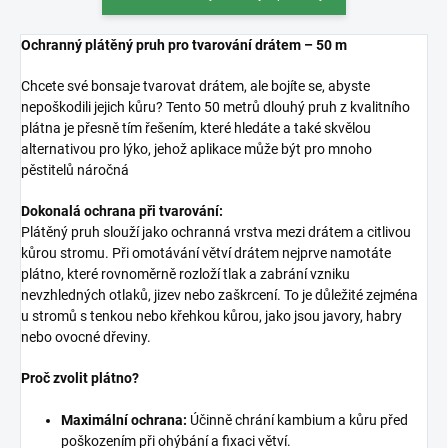
Ochranný plátěný pruh pro tvarování drátem – 50 m
Chcete své bonsaje tvarovat drátem, ale bojíte se, abyste
nepoškodili jejich kůru? Tento 50 metrů dlouhý pruh z kvalitního
plátna je přesně tím řešením, které hledáte a také skvělou
alternativou pro lýko, jehož aplikace může být pro mnoho
pěstitelů náročná
Dokonalá ochrana při tvarování:
Plátěný pruh slouží jako ochranná vrstva mezi drátem a citlivou
kůrou stromu. Při omotávání větví drátem nejprve namotáte
plátno, které rovnoměrně rozloží tlak a zabrání vzniku
nevzhledných otlaků, jizev nebo zaškrcení. To je důležité zejména
u stromů s tenkou nebo křehkou kůrou, jako jsou javory, habry
nebo ovocné dřeviny.
Proč zvolit plátno?
Maximální ochrana:
Účinně chrání kambium a kůru před
poškozením při ohýbání a fixaci větví.