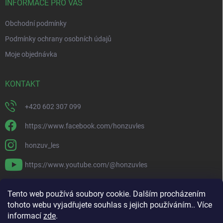
í
INFORMACE PRO VÁS
Obchodní podmínky
Podmínky ochrany osobních údajů
Moje objednávka
KONTAKT
+420 602 307 099
https://www.facebook.com/honzuvles
honzuv_les
https://www.youtube.com/@honzuvles
PŘIJÍMÁME ONLINE PLATBY
Tento web používá soubory cookie. Dalším procházením
tohoto webu vyjadřujete souhlas s jejich používáním.. Více
informací
zde
.