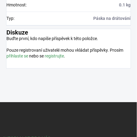
Hmotnost
:
0.1 kg
Typ
:
Páska na drátování
Diskuze
Buďte první, kdo napíše příspěvek k této položce.
Pouze registrovaní uživatelé mohou vkládat příspěvky. Prosím
přihlaste se
nebo se
registrujte
.
Z
á
p
a
t