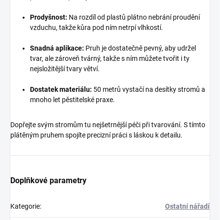
Prodyšnost:
Na rozdíl od plastů plátno nebrání proudění
vzduchu, takže kůra pod ním netrpí vlhkostí.
Snadná aplikace:
Pruh je dostatečně pevný, aby udržel
tvar, ale zároveň tvárný, takže s ním můžete tvořit i ty
nejsložitější tvary větví.
Dostatek materiálu:
50 metrů vystačí na desítky stromů a
mnoho let pěstitelské praxe.
Dopřejte svým stromům tu nejšetrnější péči při tvarování. S tímto
plátěným pruhem spojíte precizní práci s láskou k detailu.
Doplňkové parametry
Kategorie
:
Ostatní nářadí