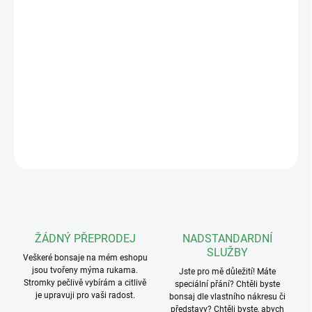
Chraňte kůru svých bonsají při tvarování drátem! Tento 50 metrů
dlouhý pruh z pevného plátna se vkládá mezi drát a větev, aby
zabránil otlakům a zaškrcení. Přírodní materiál je prodyšný, šetrný
a snadno se váže. Nezbytná pomůcka pro každého pěstitelé a
skvělá alternativa pro lýko, jehož aplikace může být pro mnoho
pěstitelů náročná.
DETAILNÍ INFORMACE
ZEPTAT SE
ŽÁDNÝ PŘEPRODEJ
NADSTANDARDNÍ
SLUŽBY
Veškeré bonsaje na mém eshopu
jsou tvořeny mýma rukama.
Jste pro mě důležití! Máte
Stromky pečlivě vybírám a citlivě
speciální přání? Chtěli byste
je upravuji pro vaši radost.
bonsaj dle vlastního nákresu či
představy? Chtěli byste, abych