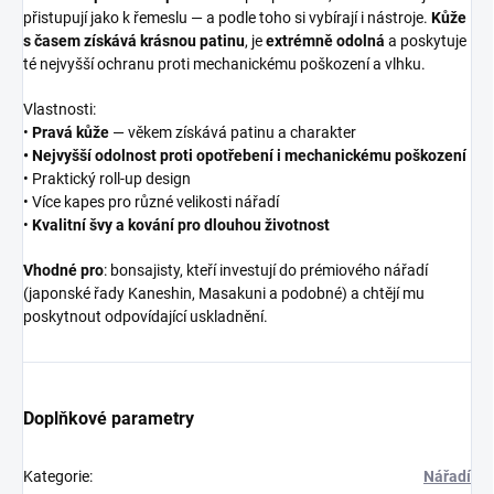
přistupují jako k řemeslu — a podle toho si vybírají i nástroje.
Kůže
s časem získává krásnou patinu
, je
extrémně odolná
a poskytuje
té nejvyšší ochranu proti mechanickému poškození a vlhku.
Vlastnosti:
•
Pravá kůže
— věkem získává patinu a charakter
• Nejvyšší odolnost proti opotřebení i mechanickému poškození
• Praktický roll-up design
• Více kapes pro různé velikosti nářadí
•
Kvalitní švy a kování pro dlouhou životnost
Vhodné pro
: bonsajisty, kteří investují do prémiového nářadí
(japonské řady Kaneshin, Masakuni a podobné) a chtějí mu
poskytnout odpovídající uskladnění.
Doplňkové parametry
Kategorie
:
Nářadí