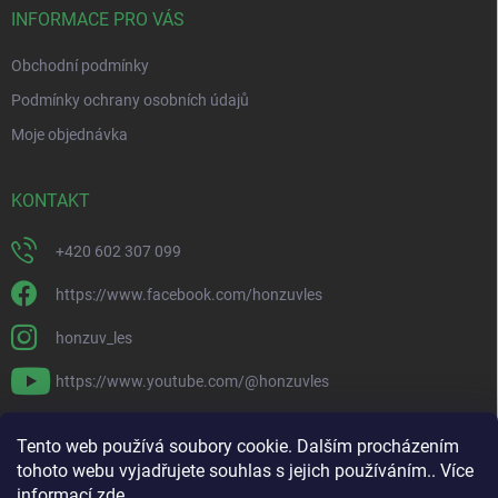
í
INFORMACE PRO VÁS
Obchodní podmínky
Podmínky ochrany osobních údajů
Moje objednávka
KONTAKT
+420 602 307 099
https://www.facebook.com/honzuvles
honzuv_les
https://www.youtube.com/@honzuvles
PŘIJÍMÁME ONLINE PLATBY
Tento web používá soubory cookie. Dalším procházením
tohoto webu vyjadřujete souhlas s jejich používáním.. Více
informací
zde
.