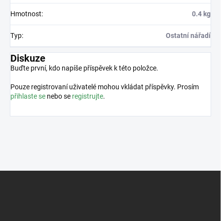
Hmotnost
:
0.4 kg
Typ
:
Ostatní nářadí
Diskuze
Buďte první, kdo napíše příspěvek k této položce.
Pouze registrovaní uživatelé mohou vkládat příspěvky. Prosím
přihlaste se
nebo se
registrujte
.
Z
á
p
a
t