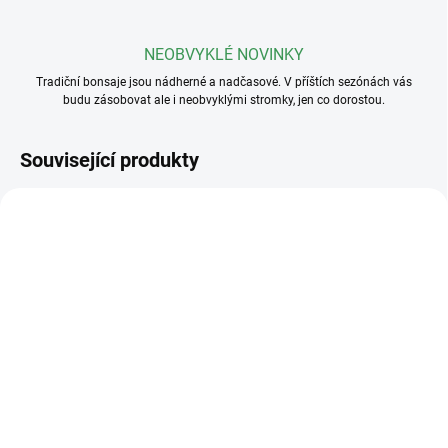
NEOBVYKLÉ NOVINKY
Tradiční bonsaje jsou nádherné a nadčasové. V příštích sezónách vás
budu zásobovat ale i neobvyklými stromky, jen co dorostou.
Související produkty
SKLADEM
SKLADEM
(5 KS)
(>5 KS)
Drát na bonsaje 3mm
Drát na bonsaje 2mm
110 Kč
110 Kč
od
od