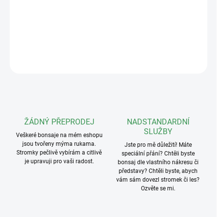
Díky tomuto pouzdru bude vaše drahocenné nářadí chráněné
proti mechanickému poškození a navíc jej budete mít všechno
vždy pohodlně po ruce. Materiál - kůže
DETAILNÍ INFORMACE
ZEPTAT SE
ŽÁDNÝ PŘEPRODEJ
NADSTANDARDNÍ
SLUŽBY
Veškeré bonsaje na mém eshopu
jsou tvořeny mýma rukama.
Jste pro mě důležití! Máte
Stromky pečlivě vybírám a citlivě
speciální přání? Chtěli byste
je upravuji pro vaši radost.
bonsaj dle vlastního nákresu či
představy? Chtěli byste, abych
vám sám dovezl stromek či les?
Ozvěte se mi.