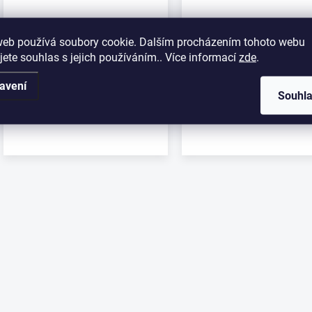
web používá soubory cookie. Dalším procházením tohoto webu
jete souhlas s jejich používáním.. Více informací
zde
.
avení
Souhl
O
v
l
á
d
a
c
í
p
r