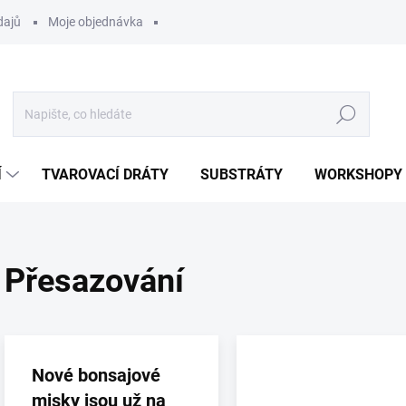
dajů
Moje objednávka
Hledat
Í
TVAROVACÍ DRÁTY
SUBSTRÁTY
WORKSHOPY
Přesazování
V
ý
p
Nové bonsajové
i
misky jsou už na