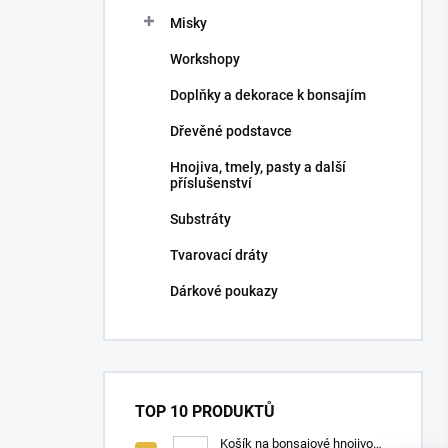
n
Misky
í
p
Workshopy
a
n
Doplňky a dekorace k bonsajím
e
Dřevěné podstavce
l
Hnojiva, tmely, pasty a další
příslušenství
Substráty
Tvarovací dráty
Dárkové poukazy
TOP 10 PRODUKTŮ
Košík na bonsajové hnojivo