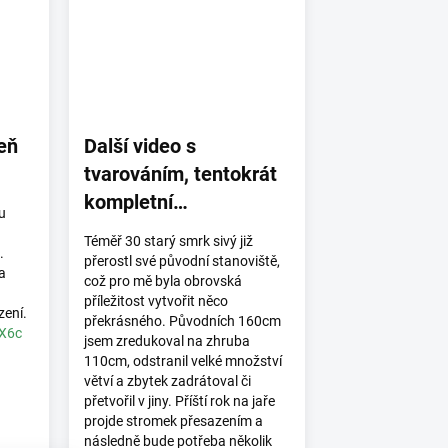
eň
Další video s
tvarováním, tentokrát
kompletní
u
transformace obřího
Téměř 30 starý smrk sivý již
.
smrku sivého.
přerostl své původní stanoviště,
a
což pro mě byla obrovská
příležitost vytvořit něco
zení.
překrásného. Původních 160cm
dX6c
jsem zredukoval na zhruba
110cm, odstranil velké množství
větví a zbytek zadrátoval či
přetvořil v jiny. Příští rok na jaře
projde stromek přesazením a
následně bude potřeba několik