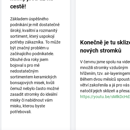
s
cestě!
č
l
Základem úspěšného
á
podnikání je mít dostatečně
n
široký, kvalitní a rozmanitý
k
sortiment, který uspokojí
ů
Konečně je tu skliz
potřeby zákazníka. To může
být značný problém u
nových stromků
začínajícího podnikatele.
Dlouhé dva roky jsem
V červnu jsme spolu na vide
bojoval s pro mě
množili stromky vzdušným
nedostatečným
hřížením, tzv. air-layeringem
sortimentem keramických
Během dvou měsíců spoust
bonsajových misek, kvůli
větví zakořenila a já pro vás
čemuž nebylo často možné
natočil jejich sklizeň a přesa
zasadit stromky do ideální
https://youtu.be/sMlkDcH
misky či nabídnout vám
misku, kterou byste
potřebovali.