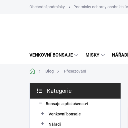
Přejít
Obchodní podmínky
Podmínky ochrany osobních ú
na
obsah
VENKOVNÍ BONSAJE
MISKY
NÁŘAD
Domů
Blog
Přesazování
P
Kategorie
o
Přeskočit
s
kategorie
t
Bonsaje a příslušenství
r
Venkovní bonsaje
a
n
Nářadí