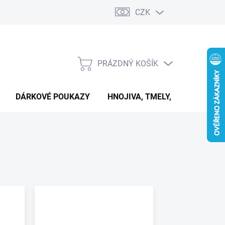
CZK
PRÁZDNÝ KOŠÍK
NÁKUPNÍ
KOŠÍK
DÁRKOVÉ POUKAZY
HNOJIVA, TMELY, PASTY A DAL