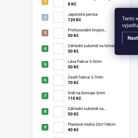
28mm
8 Kč
Japonská pemza
Tento 
120 Kč
vyjadřu
Profesionální hnojivo
Osmocote NPK 16-8-
50 Kč
Nast
12+2,2MgO+Te 8-9 měsíců
Základní substrát na listnaté
bonsaje
50 Kč
Láva frakce 3-5mm
50 Kč
Zeolit frakce 3-7mm
70 Kč
Drát na bonsaje 3mm
110 Kč
Základní substrát na
jehličnaté bonsaje
50 Kč
Plastová miska 23x17x8cm
40 Kč