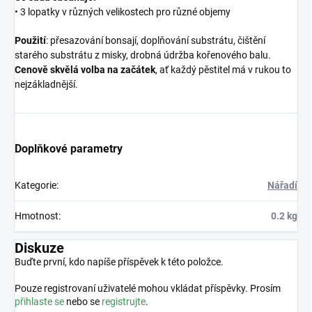
• 3 lopatky v různých velikostech pro různé objemy
Použití
: přesazování bonsají, doplňování substrátu, čištění
starého substrátu z misky, drobná údržba kořenového balu.
Cenově skvělá volba na začátek
, ať každý pěstitel má v rukou to
nejzákladnější.
Doplňkové parametry
Kategorie
:
Nářadí
Hmotnost
:
0.2 kg
Diskuze
Buďte první, kdo napíše příspěvek k této položce.
Pouze registrovaní uživatelé mohou vkládat příspěvky. Prosím
přihlaste se
nebo se
registrujte
.