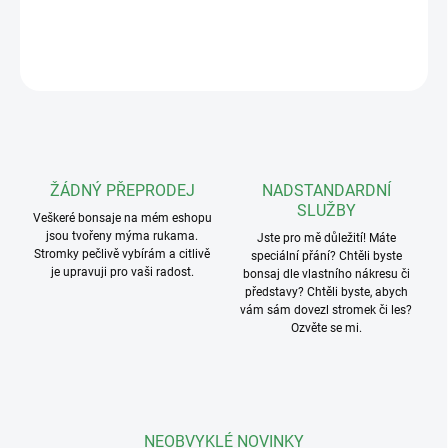
DETAILNÍ INFORMACE
ZEPTAT SE
ŽÁDNÝ PŘEPRODEJ
NADSTANDARDNÍ
SLUŽBY
Veškeré bonsaje na mém eshopu
jsou tvořeny mýma rukama.
Jste pro mě důležití! Máte
Stromky pečlivě vybírám a citlivě
speciální přání? Chtěli byste
je upravuji pro vaši radost.
bonsaj dle vlastního nákresu či
představy? Chtěli byste, abych
vám sám dovezl stromek či les?
Ozvěte se mi.
NEOBVYKLÉ NOVINKY