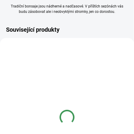
Tradiční bonsaje jsou nádherné a nadčasové. V příštích sezónách vás
budu zásobovat ale i neobvyklými stromky, jen co dorostou.
Související produkty
SKLADEM
SKLADEM
(>5 KS)
(>5 KS)
Drát na bonsaje 2mm
Pilka 340mm
110 Kč
90 Kč
od
Detail
Do košíku