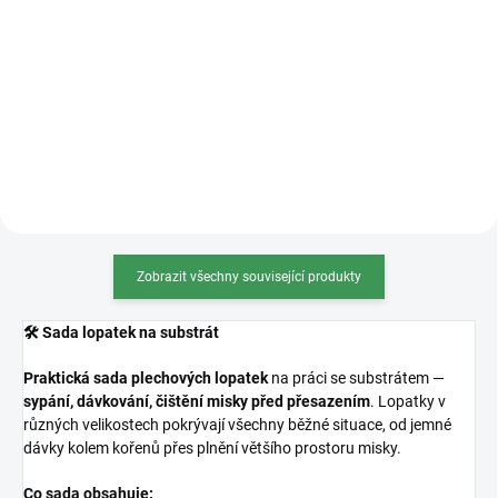
Kvalitní hliníkový drát na úpravu
Levná, ale kvalitní pilka na
bonsají. Průměr 2mm. Barva
bonsaje – Překvapivě ostré a
měděná, béžová, černá, oranžová,
odolné pro přesné řezy větví.
stříbrná a tmavě hnědá. Váha
Skvělý výběr pro začátečníky i
100g, 500g, 1000g (na obrázku
náročnější pěstitele.
1000g varianta). 100g...
Zobrazit všechny související produkty
🛠️ Sada lopatek na substrát
Praktická sada plechových lopatek
na práci se substrátem —
sypání, dávkování, čištění misky před přesazením
. Lopatky v
různých velikostech pokrývají všechny běžné situace, od jemné
dávky kolem kořenů přes plnění většího prostoru misky.
Co sada obsahuje: