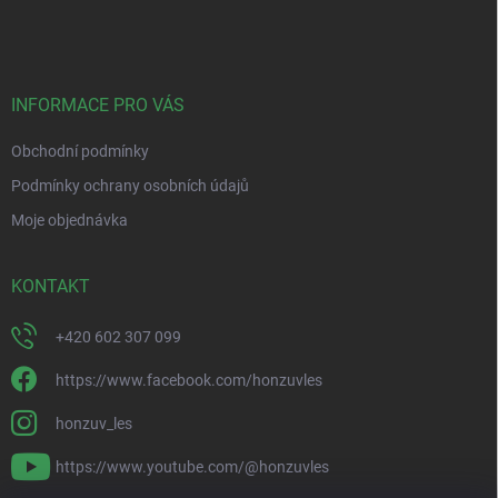
á
p
a
t
í
INFORMACE PRO VÁS
Obchodní podmínky
Podmínky ochrany osobních údajů
Moje objednávka
KONTAKT
+420 602 307 099
https://www.facebook.com/honzuvles
honzuv_les
https://www.youtube.com/@honzuvles