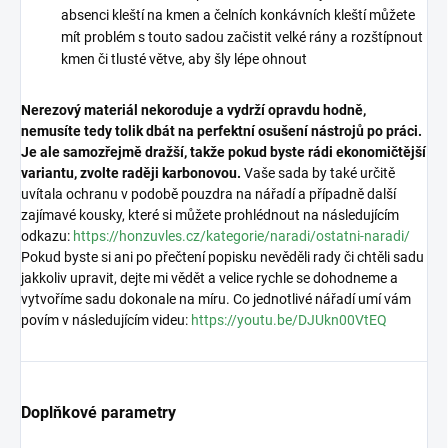
absenci kleští na kmen a čelních konkávních kleští můžete
mít problém s touto sadou začistit velké rány a rozštípnout
kmen či tlusté větve, aby šly lépe ohnout
Nerezový materiál nekoroduje a vydrží opravdu hodně,
nemusíte tedy tolik dbát na perfektní osušení nástrojů po práci.
Je ale samozřejmě dražší, takže pokud byste rádi ekonomičtější
variantu, zvolte raději karbonovou.
Vaše sada by také určitě
uvítala ochranu v podobě pouzdra na nářadí a případně další
zajímavé kousky, které si můžete prohlédnout na následujícím
odkazu:
https://honzuvles.cz/kategorie/naradi/ostatni-naradi/
Pokud byste si ani po přečtení popisku nevěděli rady či chtěli sadu
jakkoliv upravit, dejte mi vědět a velice rychle se dohodneme a
vytvoříme sadu dokonale na míru. Co jednotlivé nářadí umí vám
povím v následujícím videu:
https://youtu.be/DJUkn00VtEQ
Doplňkové parametry