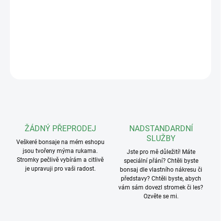
určená pro základní střih, tvarování drátem a přesazování.
Jakoukoliv sadu však spolu můžeme upravit, proto doporučuji
přečíst popisek níže.
DETAILNÍ INFORMACE
ZEPTAT SE
ŽÁDNÝ PŘEPRODEJ
NADSTANDARDNÍ
SLUŽBY
Veškeré bonsaje na mém eshopu
jsou tvořeny mýma rukama.
Jste pro mě důležití! Máte
Stromky pečlivě vybírám a citlivě
speciální přání? Chtěli byste
je upravuji pro vaši radost.
bonsaj dle vlastního nákresu či
představy? Chtěli byste, abych
vám sám dovezl stromek či les?
Ozvěte se mi.