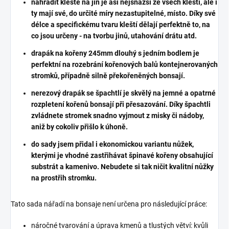
nahradit kleště na jin je asi nejsnazší ze všech kleští, ale i
ty mají své, do určité míry nezastupitelné, místo. Díky své
délce a specifickému tvaru kleští dělají perfektně to, na
co jsou určeny - na tvorbu jinů, utahování drátu atd.
drapák na kořeny 245mm dlouhý s jedním bodlem je
perfektní na rozebrání kořenových balů kontejnerovaných
stromků, případně silně překořeněných bonsají.
nerezový drapák se špachtlí je skvělý na jemné a opatrné
rozpletení kořenů bonsají při přesazování. Díky špachtli
zvládnete stromek snadno vyjmout z misky či nádoby,
aniž by cokoliv přišlo k úhoně.
do sady jsem přidal i ekonomickou variantu nůžek,
kterými je vhodné zastřihávat špinavé kořeny obsahující
substrát a kamenivo. Nebudete si tak ničit kvalitní nůžky
na prostřih stromku.
Tato sada nářadí na bonsaje není určena pro následující práce:
náročné tvarování a úprava kmenů a tlustých větví: kvůli