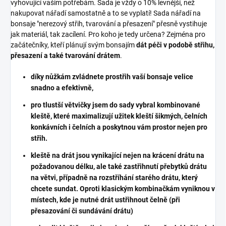
vyhovující vašim potřebám. Sada je vždy o 10% levnější, než
nakupovat nářadí samostatně a to se vyplatí! Sada nářadí na
bonsaje "nerezový střih, tvarování a přesazení" přesně vystihuje
jak materiál, tak zacílení. Pro koho je tedy určena? Zejména pro
začátečníky, kteří plánují svým bonsajím
dát péči v podobě střihu,
přesazení a také tvarování drátem
.
díky nůžkám zvládnete prostřih vaší bonsaje velice
snadno a efektivně,
pro tlustší větvičky jsem do sady vybral kombinované
kleště, které maximalizují užitek kleští šikmých, čelních
konkávních i čelních a poskytnou vám prostor nejen pro
střih.
kleště na drát jsou vynikající nejen na krácení drátu na
požadovanou délku, ale také zastřihnutí přebytků drátu
na větvi, případně na rozstříhání starého drátu, který
chcete sundat. Oproti klasickým kombinačkám vyniknou v
místech, kde je nutné drát ustřihnout čelně (při
přesazování či sundávání drátu)