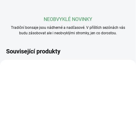
NEOBVYKLÉ NOVINKY
Tradiční bonsaje jsou nádherné a nadčasové. V příštích sezónách vás
budu zásobovat ale i neobvyklými stromky, jen co dorostou.
Související produkty
SKLADEM
SKLADEM
(5 KS)
(>5 KS)
Drát na bonsaje 3mm
Drát na bonsaje 2mm
110 Kč
110 Kč
od
od