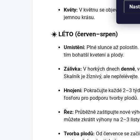
Nast
Květy:
V květnu se objevují
drobné
jemnou krásu.
☀️ LÉTO (červen–srpen)
Umístění:
Plné slunce až polostín.
tím bohatší kvetení a plody.
Zálivka:
V horkých dnech
denně
, 
Skalník je žíznivý, ale nepřelévejte.
Hnojení:
Pokračujte každé 2–3 tý
fosforu pro podporu tvorby plodů.
Řez:
Průběžně zaštipujte nové výho
můžete zkrátit výhony na 2–3 listy
Tvorba plodů:
Od července se začí