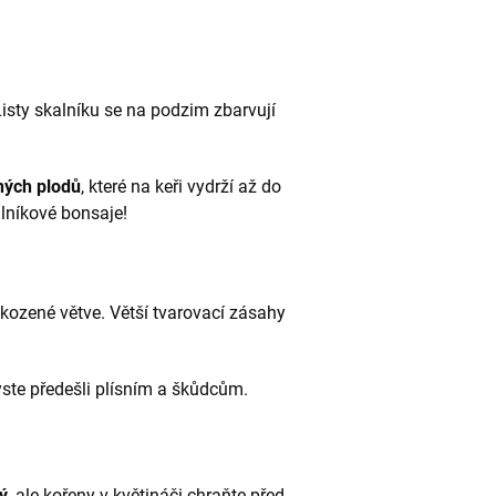
Listy skalníku se na podzim zbarvují
ných plodů
, které na keři vydrží až do
alníkové bonsaje!
kozené větve. Větší tvarovací zásahy
yste předešli plísním a škůdcům.
ý
, ale kořeny v květináči chraňte před