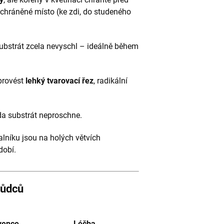
chráněné místo (ke zdi, do studeného
substrát zcela nevyschl – ideálně během
provést
lehký tvarovací řez
, radikální
zda substrát neproschne.
alníku jsou na holých větvích
dobí.
kůdců
vence
Léčba