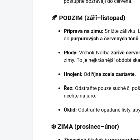
postupně dozrávají do červena.
🍂 PODZIM (září–listopad)
Příprava na zimu:
Snižte zálivku. 
do
purpurových a červených tónů
.
Plody:
Vrcholí tvorba
zářivě červe
zimy. To je nejkrásnější období sk
Hnojení:
Od
října zcela zastavte
.
Řez:
Odstraňte pouze suché či poš
nechte na jaro.
Úklid:
Odstraňte opadané listy, ab
❄️ ZIMA (prosinec–únor)
Zimování:
Skalník je
mrazuvzdorn