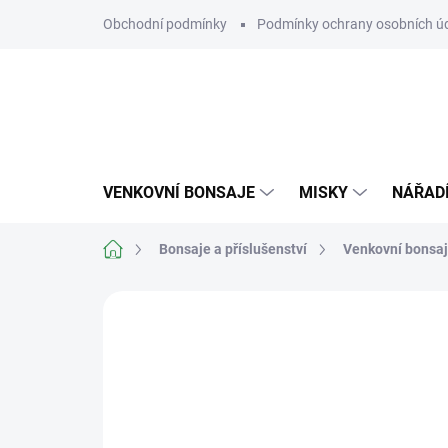
Přejít
Obchodní podmínky
Podmínky ochrany osobních ú
na
obsah
VENKOVNÍ BONSAJE
MISKY
NÁŘAD
Domů
Bonsaje a příslušenství
Venkovní bonsa
Neohodnoceno
Podrobnosti hodn