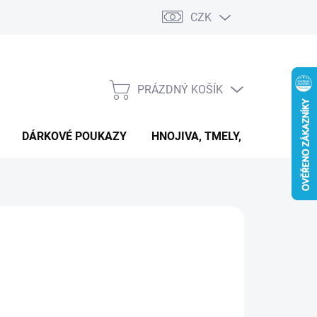
CZK
PRÁZDNÝ KOŠÍK
NÁKUPNÍ
KOŠÍK
DÁRKOVÉ POUKAZY
HNOJIVA, TMELY, PASTY A DAL