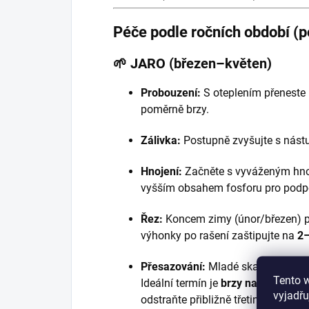
Péče podle ročních období (
🌱 JARO (březen–květen)
Probouzení:
S oteplením přeneste n
poměrně brzy.
Zálivka:
Postupně zvyšujte s nást
Hnojení:
Začněte s vyváženým hnoj
vyšším obsahem fosforu pro podpo
Řez:
Koncem zimy (únor/březen) 
výhonky po rašení zaštipujte na
2–
Přesazování:
Mladé skalníky
každ
Tento 
Ideální termín je
brzy na jaře, pře
vyjadřu
odstraňte přibližně třetinu kořenů.