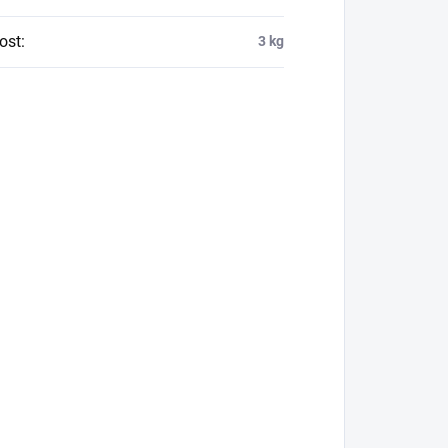
ost
:
3 kg