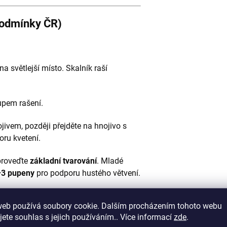
podmínky ČR)
a světlejší místo. Skalník raší
upem rašení.
ivem, později přejděte na hnojivo s
ru kvetení.
proveďte
základní tvarování
. Mladé
3 pupeny
pro podporu hustého větvení.
é 2–3 roky
, starší
každé 4–5 let
.
web používá soubory cookie. Dalším procházením tohoto webu
d rašením
(březen). Při přesazování
jete souhlas s jejich používáním.. Více informací
zde
.