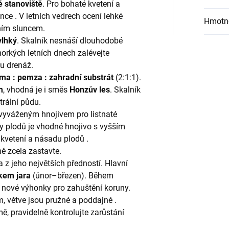
é stanoviště
. Pro bohaté kvetení a
unce . V letních vedrech ocení lehké
Hmotn
ním sluncem.
vlhký
. Skalník nesnáší dlouhodobé
horkých letních dnech zalévejte
ou drenáž.
a : pemza : zahradní substrát
(2:1:1).
m
, vhodná je i směs
Honzův les
. Skalník
trální půdu.
vyváženým hnojivem pro listnaté
by plodů je vhodné hnojivo s vyšším
kvetení a násadu plodů .
ě zcela zastavte.
a z jeho největších předností. Hlavní
kem jara
(únor–březen). Během
nové výhonky pro zahuštění koruny.
m, větve jsou pružné a poddajné .
ě, pravidelně kontrolujte zarůstání