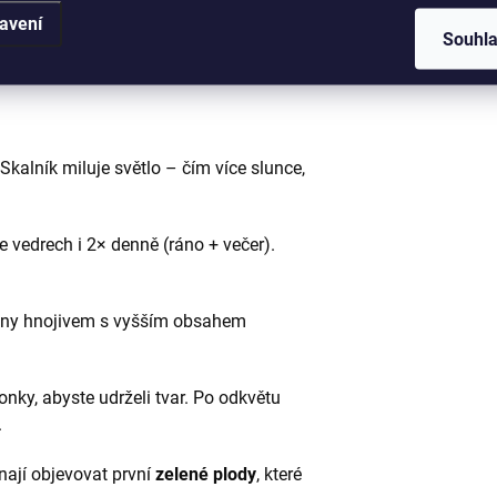
avení
 bílé až růžové květy
– užijte si jejich
Souhl
 Skalník miluje světlo – čím více slunce,
ve vedrech i 2× denně (ráno + večer).
dny hnojivem s vyšším obsahem
nky, abyste udrželi tvar. Po odkvětu
.
nají objevovat první
zelené plody
, které