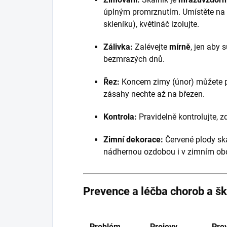
úplným promrznutím. Umístěte na 
skleníku), květináč izolujte.
Zálivka:
Zalévejte
mírně
, jen aby 
bezmrazých dnů.
Řez:
Koncem zimy (únor) můžete 
zásahy nechte až na březen.
Kontrola:
Pravidelně kontrolujte, 
Zimní dekorace:
Červené plody sk
nádhernou ozdobou i v zimním ob
Prevence a léčba chorob a š
Problém
Projevy
Pre