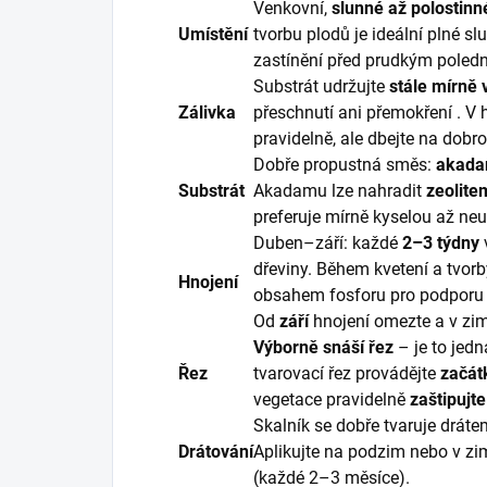
Venkovní,
slunné až polostinn
Umístění
tvorbu plodů je ideální plné sl
zastínění před prudkým poled
Substrát udržujte
stále mírně 
Zálivka
přeschnutí ani přemokření . V 
pravidelně, ale dbejte na dobr
Dobře propustná směs:
akadam
Substrát
Akadamu lze nahradit
zeolite
preferuje mírně kyselou až neu
Duben–září: každé
2–3 týdny
dřeviny. Během kvetení a tvor
Hnojení
obsahem fosforu pro podporu 
Od
září
hnojení omezte a v zim
Výborně snáší řez
– je to jedn
Řez
tvarovací řez provádějte
začát
vegetace pravidelně
zaštipujte
Skalník se dobře tvaruje dráte
Drátování
Aplikujte na podzim nebo v zim
(každé 2–3 měsíce).