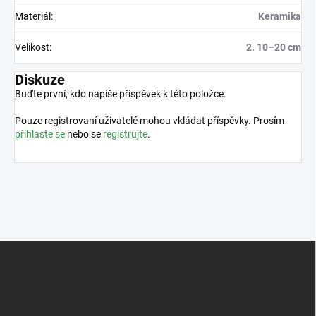
Materiál
:
Keramika
Velikost
:
2. 10–20 cm
Diskuze
Buďte první, kdo napíše příspěvek k této položce.
Pouze registrovaní uživatelé mohou vkládat příspěvky. Prosím
přihlaste se
nebo se
registrujte
.
Z
á
p
a
t