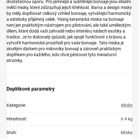
dostatečnou oporu. Pro jemnější a subtilnější bonsaje jsou ideální
mělčí misky, které zdůrazňují jejich křehkost. Barva a design misky
by měly doplňovat celkový vzhled bonsaje, vytvářející harmonický
a esteticky příjemný celek. Yixing keramická miska na bonsaje
není jen praktickým nástrojem pro pěstování, ale také uměleckým
dílem, které dodá vaší zahradě nebo interiéru nádech exotiky a
tradice. Je to dokonalý způsob, jak spojit funkčnost s krásou a
vytvořit harmonické prostředí pro vaše bonsaje. Tato miska je
skvělým dárkem pro milovníky bonsají a zároveň praktickým
doplňkem pro každého, kdo chce pěstovat tyto miniaturní
stromky.
Doplňkové parametry
Kategorie
:
Misky
Hmotnost
:
0.4 kg
Druh
:
Miska