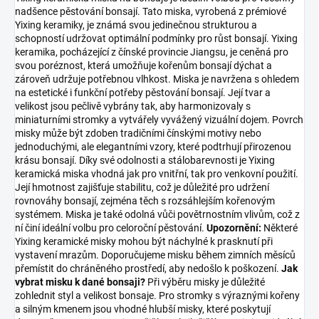
nadšence pěstování bonsají. Tato miska, vyrobená z prémiové
Yixing keramiky, je známá svou jedinečnou strukturou a
schopností udržovat optimální podmínky pro růst bonsají. Yixing
keramika, pocházející z čínské provincie Jiangsu, je ceněná pro
svou poréznost, která umožňuje kořenům bonsají dýchat a
zároveň udržuje potřebnou vlhkost. Miska je navržena s ohledem
na estetické i funkční potřeby pěstování bonsají. Její tvar a
velikost jsou pečlivě vybrány tak, aby harmonizovaly s
miniaturními stromky a vytvářely vyvážený vizuální dojem. Povrch
misky může být zdoben tradičními čínskými motivy nebo
jednoduchými, ale elegantními vzory, které podtrhují přirozenou
krásu bonsají. Díky své odolnosti a stálobarevnosti je Yixing
keramická miska vhodná jak pro vnitřní, tak pro venkovní použití.
Její hmotnost zajišťuje stabilitu, což je důležité pro udržení
rovnováhy bonsají, zejména těch s rozsáhlejším kořenovým
systémem. Miska je také odolná vůči povětrnostním vlivům, což z
ní činí ideální volbu pro celoroční pěstování.
Upozornění:
Některé
Yixing keramické misky mohou být náchylné k prasknutí při
vystavení mrazům. Doporučujeme misku během zimních měsíců
přemístit do chráněného prostředí, aby nedošlo k poškození.
Jak
vybrat misku k dané bonsaji?
Při výběru misky je důležité
zohlednit styl a velikost bonsaje. Pro stromky s výraznými kořeny
a silným kmenem jsou vhodné hlubší misky, které poskytují