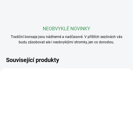
NEOBVYKLÉ NOVINKY
Tradiční bonsaje jsou nádherné a nadčasové. V příštích sezónách vás
budu zásobovat ale i neobvyklými stromky, jen co dorostou.
Související produkty
SKLADEM
(>5 KS)
SKLADEM
(>5 KS)
Profesionální hnojivo