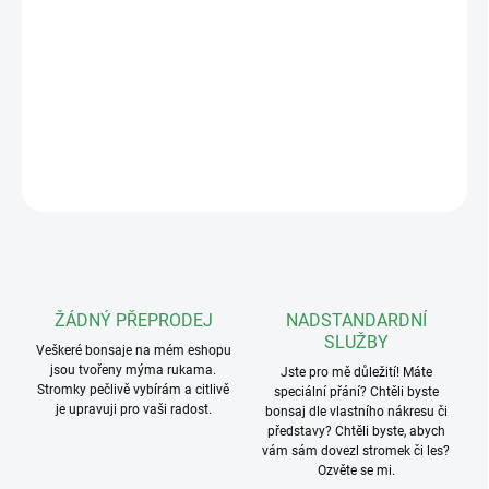
nejkvalitnější na světě. Jejich nadčasový design a precizní, ruční
zpracování je předurčují pro nejkrásnější bonsaje, které díky nim
ještě více vyniknou. Yixing keramická miska o rozměrech
10x10x5,5cm v různém barevném provedení. Vnitřní rozměry:
8,5x8,5x4,5cm.
DETAILNÍ INFORMACE
ZEPTAT SE
ŽÁDNÝ PŘEPRODEJ
NADSTANDARDNÍ
SLUŽBY
Veškeré bonsaje na mém eshopu
jsou tvořeny mýma rukama.
Jste pro mě důležití! Máte
Stromky pečlivě vybírám a citlivě
speciální přání? Chtěli byste
je upravuji pro vaši radost.
bonsaj dle vlastního nákresu či
představy? Chtěli byste, abych
vám sám dovezl stromek či les?
Ozvěte se mi.