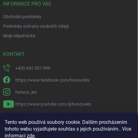
í
INFORMACE PRO VÁS
Obchodní podmínky
Podmínky ochrany osobních údajů
Moje objednávka
KONTAKT
+420 602 307 099
https://www.facebook.com/honzuvles
honzuv_les
https://www.youtube.com/@honzuvles
PŘIJÍMÁME ONLINE PLATBY
Tento web používá soubory cookie. Dalším procházením
tohoto webu vyjadřujete souhlas s jejich používáním.. Více
informací
zde
.