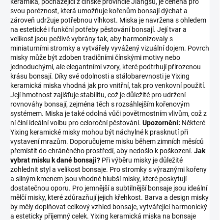
keramika, pocházející z čínské provincie Jiangsu, je ceněná pro
svou poréznost, která umožňuje kořenům bonsají dýchat a
zároveň udržuje potřebnou vlhkost. Miska je navržena s ohledem
na estetické i funkční potřeby pěstování bonsají. Její tvar a
velikost jsou pečlivě vybrány tak, aby harmonizovaly s
miniaturními stromky a vytvářely vyvážený vizuální dojem. Povrch
misky může být zdoben tradičními čínskými motivy nebo
jednoduchými, ale elegantními vzory, které podtrhují přirozenou
krásu bonsají. Díky své odolnosti a stálobarevnosti je Yixing
keramická miska vhodná jak pro vnitřní, tak pro venkovní použití.
Její hmotnost zajišťuje stabilitu, což je důležité pro udržení
rovnováhy bonsají, zejména těch s rozsáhlejším kořenovým
systémem. Miska je také odolná vůči povětrnostním vlivům, což z
ní činí ideální volbu pro celoroční pěstování.
Upozornění:
Některé
Yixing keramické misky mohou být náchylné k prasknutí při
vystavení mrazům. Doporučujeme misku během zimních měsíců
přemístit do chráněného prostředí, aby nedošlo k poškození.
Jak
vybrat misku k dané bonsaji?
Při výběru misky je důležité
zohlednit styl a velikost bonsaje. Pro stromky s výraznými kořeny
a silným kmenem jsou vhodné hlubší misky, které poskytují
dostatečnou oporu. Pro jemnější a subtilnější bonsaje jsou ideální
mělčí misky, které zdůrazňují jejich křehkost. Barva a design misky
by měly doplňovat celkový vzhled bonsaje, vytvářející harmonický
a esteticky příjemný celek. Yixing keramická miska na bonsaje