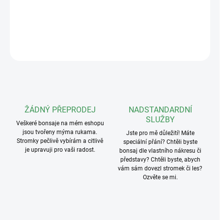
10x10x8cm.
DETAILNÍ INFORMACE
ZEPTAT SE
ŽÁDNÝ PŘEPRODEJ
NADSTANDARDNÍ
SLUŽBY
Veškeré bonsaje na mém eshopu
jsou tvořeny mýma rukama.
Jste pro mě důležití! Máte
Stromky pečlivě vybírám a citlivě
speciální přání? Chtěli byste
je upravuji pro vaši radost.
bonsaj dle vlastního nákresu či
představy? Chtěli byste, abych
vám sám dovezl stromek či les?
Ozvěte se mi.