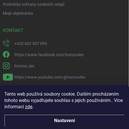
Podmínky ochrany osobních údajů
Moje objednávka
KONTAKT
+420 602 307 099
https://www.facebook.com/honzuvles
honzuv_les
https://www.youtube.com/@honzuvles
PŘIJÍMÁME ONLINE PLATBY
Tento web používá soubory cookie. Dalším procházením
tohoto webu vyjadřujete souhlas s jejich používáním.. Více
informací
zde
.
Nastavení