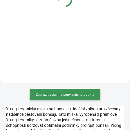
50 Kč
od
od
Měrná
od 16,80 Kč / 1 l
Měrná
od 40 Kč / 100 g
cena:
cena:
Detail
Detail
Univerzální substrát na téměř
Osmocote 5 je revoluční hnojivo s
všechny druhy jehličnatých
technologií řízeného uvolňování
bonsají (vyjma Azalek), pečlivě
živin, ideální pro bonsaje.
namíchaný dle vlastní receptury.
Zajišťuje stabilní a bezpečný
Substrát je dostatečně vzdušný,
přísun živin po dobu 8–9 měsíců,
skvěle zadržuje živiny...
což podporuje zdravý...
Zobrazit všechny související produkty
Yixing keramická miska na bonsaje je ideální volbou pro všechny
nadšence pěstování bonsají. Tato miska, vyrobená z prémiové
Yixing keramiky, je známá svou jedinečnou strukturou a
schopností udržovat optimální podmínky pro růst bonsají. Yixing