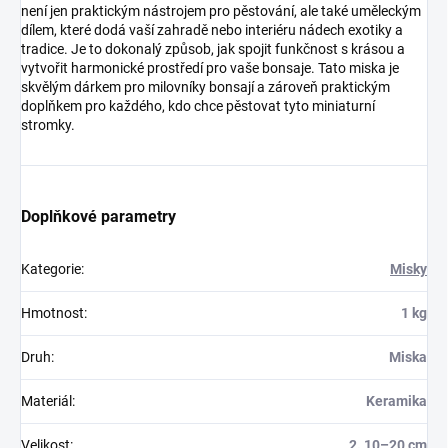
není jen praktickým nástrojem pro pěstování, ale také uměleckým
dílem, které dodá vaší zahradě nebo interiéru nádech exotiky a
tradice. Je to dokonalý způsob, jak spojit funkčnost s krásou a
vytvořit harmonické prostředí pro vaše bonsaje. Tato miska je
skvělým dárkem pro milovníky bonsají a zároveň praktickým
doplňkem pro každého, kdo chce pěstovat tyto miniaturní
stromky.
Doplňkové parametry
Kategorie
:
Misky
Hmotnost
:
1 kg
Druh
:
Miska
Materiál
:
Keramika
Velikost
:
2. 10–20 cm