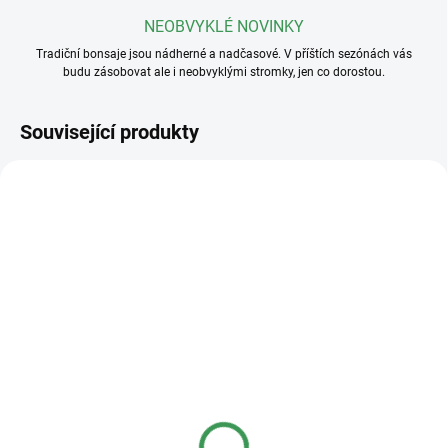
NEOBVYKLÉ NOVINKY
Tradiční bonsaje jsou nádherné a nadčasové. V příštích sezónách vás
budu zásobovat ale i neobvyklými stromky, jen co dorostou.
Související produkty
SKLADEM
(>5 KS)
SKLADEM
(>5 KS)
Profesionální hnojivo
Základní substrát na
Osmocote NPK 16-8-
jehličnaté bonsaje
12+2,2MgO+Te 8-9
měsíců
50 Kč