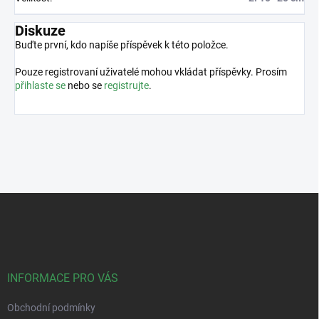
Diskuze
Buďte první, kdo napíše příspěvek k této položce.
Pouze registrovaní uživatelé mohou vkládat příspěvky. Prosím
přihlaste se
nebo se
registrujte
.
Z
á
p
a
t
í
INFORMACE PRO VÁS
Obchodní podmínky