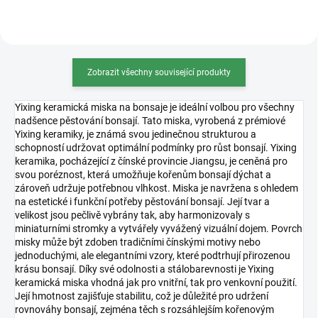
Zobrazit všechny související produkty
Yixing keramická miska na bonsaje je ideální volbou pro všechny
nadšence pěstování bonsají. Tato miska, vyrobená z prémiové
Yixing keramiky, je známá svou jedinečnou strukturou a
schopností udržovat optimální podmínky pro růst bonsají. Yixing
keramika, pocházející z čínské provincie Jiangsu, je ceněná pro
svou poréznost, která umožňuje kořenům bonsají dýchat a
zároveň udržuje potřebnou vlhkost. Miska je navržena s ohledem
na estetické i funkční potřeby pěstování bonsají. Její tvar a
velikost jsou pečlivě vybrány tak, aby harmonizovaly s
miniaturními stromky a vytvářely vyvážený vizuální dojem. Povrch
misky může být zdoben tradičními čínskými motivy nebo
jednoduchými, ale elegantními vzory, které podtrhují přirozenou
krásu bonsají. Díky své odolnosti a stálobarevnosti je Yixing
keramická miska vhodná jak pro vnitřní, tak pro venkovní použití.
Její hmotnost zajišťuje stabilitu, což je důležité pro udržení
rovnováhy bonsají, zejména těch s rozsáhlejším kořenovým