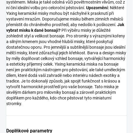
systémem. Miska je také odolná vůči povětrnostním vlivům, což z
ní činí ideální volbu pro celoroční pěstování.
Upozornění:
Některé
Yixing keramické misky mohou být náchylné k prasknutí při
vystavení mrazům. Doporučujeme misku během zimních měsíců
přemístit do chráněného prostředí, aby nedošlo k poškození.
Jak
vybrat misku k dané bonsaji?
Při výběru misky je důležité
zohlednit styl a velikost bonsaje. Pro stromky s výraznými kořeny
a silným kmenem jsou vhodné hlubší misky, které poskytují
dostatečnou oporu. Pro jemnější a subtilnější bonsaje jsou ideální
mělčí misky, které zdůrazňují jejich křehkost. Barva a design misky
by měly doplňovat celkový vzhled bonsaje, vytvářející harmonický
a esteticky příjemný celek. Yixing keramická miska na bonsaje
není jen praktickým nástrojem pro pěstování, ale také uměleckým
dílem, které dodá vaší zahradě nebo interiéru nádech exotiky a
tradice. Je to dokonalý způsob, jak spojit funkčnost s krásou a
vytvořit harmonické prostředí pro vaše bonsaje. Tato miska je
skvělým dárkem pro milovníky bonsají a zároveň praktickým
doplňkem pro každého, kdo chce pěstovat tyto miniaturní
stromky.
Doplňkové parametry