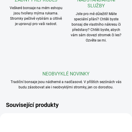
SLUŽBY
Veškeré bonsaje na mém eshopu
jsou tvořeny mýma rukama.
Jste pro mě důležití! Máte
Stromky pečlivě vybírám a citlivě
speciální přání? Chtěli byste
je upravuji pro vaši radost.
bonsaj dle vlastního nákresu či
představy? Chtěli byste, abych
vám sám dovezl stromek či les?
Ozvěte se mi.
NEOBVYKLÉ NOVINKY
Tradiční bonsaje jsou nádherné a nadčasové. V příštích sezónách vás
budu zásobovat ale i neobvyklými stromky, jen co dorostou.
Související produkty