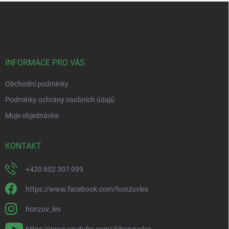
Z
á
p
a
t
í
INFORMACE PRO VÁS
Obchodní podmínky
Podmínky ochrany osobních údajů
Moje objednávka
KONTAKT
+420 602 307 099
https://www.facebook.com/honzuvles
honzuv_les
https://www.youtube.com/@honzuvles