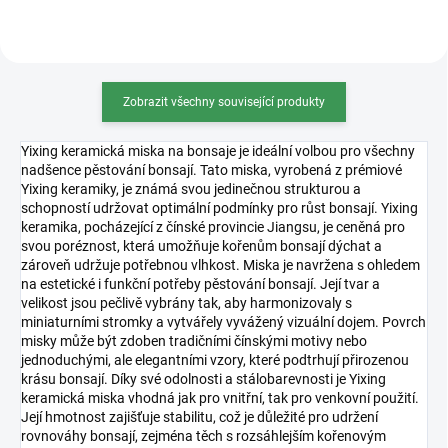
Zobrazit všechny související produkty
Yixing keramická miska na bonsaje je ideální volbou pro všechny
nadšence pěstování bonsají. Tato miska, vyrobená z prémiové
Yixing keramiky, je známá svou jedinečnou strukturou a
schopností udržovat optimální podmínky pro růst bonsají. Yixing
keramika, pocházející z čínské provincie Jiangsu, je ceněná pro
svou poréznost, která umožňuje kořenům bonsají dýchat a
zároveň udržuje potřebnou vlhkost. Miska je navržena s ohledem
na estetické i funkční potřeby pěstování bonsají. Její tvar a
velikost jsou pečlivě vybrány tak, aby harmonizovaly s
miniaturními stromky a vytvářely vyvážený vizuální dojem. Povrch
misky může být zdoben tradičními čínskými motivy nebo
jednoduchými, ale elegantními vzory, které podtrhují přirozenou
krásu bonsají. Díky své odolnosti a stálobarevnosti je Yixing
keramická miska vhodná jak pro vnitřní, tak pro venkovní použití.
Její hmotnost zajišťuje stabilitu, což je důležité pro udržení
rovnováhy bonsají, zejména těch s rozsáhlejším kořenovým