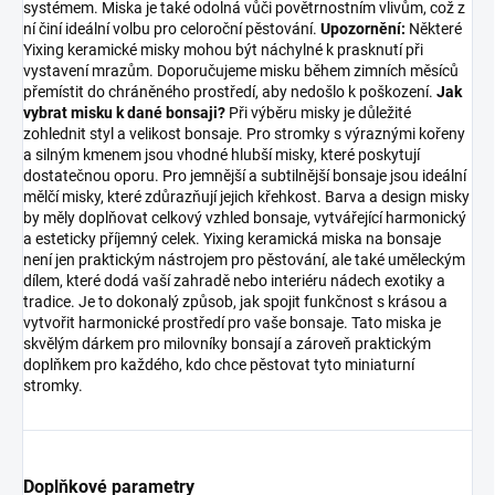
systémem. Miska je také odolná vůči povětrnostním vlivům, což z
ní činí ideální volbu pro celoroční pěstování.
Upozornění:
Některé
Yixing keramické misky mohou být náchylné k prasknutí při
vystavení mrazům. Doporučujeme misku během zimních měsíců
přemístit do chráněného prostředí, aby nedošlo k poškození.
Jak
vybrat misku k dané bonsaji?
Při výběru misky je důležité
zohlednit styl a velikost bonsaje. Pro stromky s výraznými kořeny
a silným kmenem jsou vhodné hlubší misky, které poskytují
dostatečnou oporu. Pro jemnější a subtilnější bonsaje jsou ideální
mělčí misky, které zdůrazňují jejich křehkost. Barva a design misky
by měly doplňovat celkový vzhled bonsaje, vytvářející harmonický
a esteticky příjemný celek. Yixing keramická miska na bonsaje
není jen praktickým nástrojem pro pěstování, ale také uměleckým
dílem, které dodá vaší zahradě nebo interiéru nádech exotiky a
tradice. Je to dokonalý způsob, jak spojit funkčnost s krásou a
vytvořit harmonické prostředí pro vaše bonsaje. Tato miska je
skvělým dárkem pro milovníky bonsají a zároveň praktickým
doplňkem pro každého, kdo chce pěstovat tyto miniaturní
stromky.
Doplňkové parametry