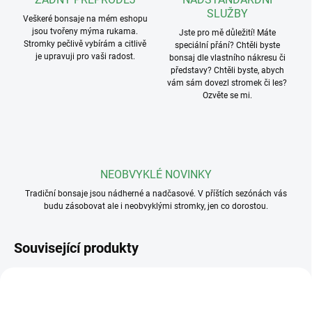
SLUŽBY
Veškeré bonsaje na mém eshopu
jsou tvořeny mýma rukama.
Jste pro mě důležití! Máte
Stromky pečlivě vybírám a citlivě
speciální přání? Chtěli byste
je upravuji pro vaši radost.
bonsaj dle vlastního nákresu či
představy? Chtěli byste, abych
vám sám dovezl stromek či les?
Ozvěte se mi.
NEOBVYKLÉ NOVINKY
Tradiční bonsaje jsou nádherné a nadčasové. V příštích sezónách vás
budu zásobovat ale i neobvyklými stromky, jen co dorostou.
Související produkty