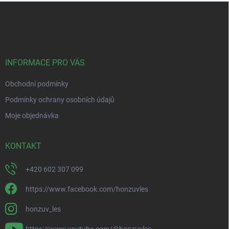
Z
á
p
a
t
í
INFORMACE PRO VÁS
Obchodní podmínky
Podmínky ochrany osobních údajů
Moje objednávka
KONTAKT
+420 602 307 099
https://www.facebook.com/honzuvles
honzuv_les
https://www.youtube.com/@honzuvles