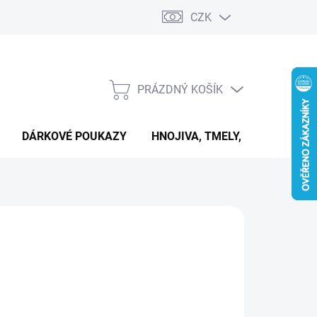
CZK
PRÁZDNÝ KOŠÍK
NÁKUPNÍ
KOŠÍK
DÁRKOVÉ POUKAZY
HNOJIVA, TMELY, PASTY A DAL