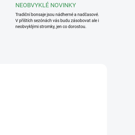
NEOBVYKLÉ NOVINKY
Tradiční bonsaje jsou nádherné a nadčasové.
V příštích sezónách vás budu zásobovat ale i
neobvyklými stromky, jen co dorostou.
/240
2413/CER3
ADEM
SKLADEM
5 KS)
(5 KS)