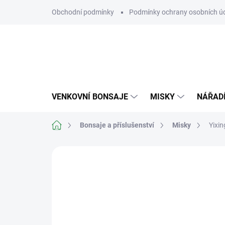
Přejít
Obchodní podmínky
Podmínky ochrany osobních ú
na
obsah
VENKOVNÍ BONSAJE
MISKY
NÁŘAD
Domů
Bonsaje a příslušenství
Misky
Yixi
Neohodnoceno
Podrobnosti hodn