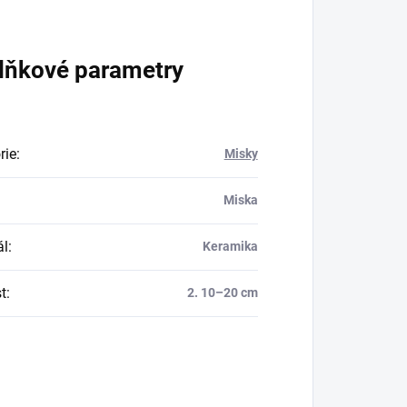
lňkové parametry
rie
:
Misky
Miska
ál
:
Keramika
t
:
2. 10–20 cm