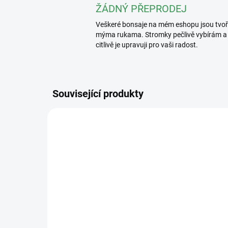
ŽÁDNÝ PŘEPRODEJ
Veškeré bonsaje na mém eshopu jsou tvo
mýma rukama. Stromky pečlivě vybírám a
citlivě je upravuji pro vaši radost.
Související produkty
2389/2 L
SKLADEM