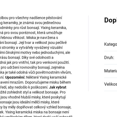
 volbou pro všechny nadšence pěstování
Dop
ng keramiky, je známá svou jedinečnou
dmínky pro růst bonsají. Yixing keramika,
něná pro svou poréznost, která umožňuje
řebnou vlhkost. Miska je navržena s
í bonsají. Její tvar a velikost jsou pečlivě
Katego
 stromky a vytvářely vyvážený vizuální
ími čínskými motivy nebo jednoduchými, ale
Druh
:
rásu bonsají. Díky své odolnosti a
ná jak pro vnitřní, tak pro venkovní použití.
ité pro udržení rovnováhy bonsají, zejména
Materi
a je také odolná vůči povětrnostním vlivům,
ání.
Upozornění:
Některé Yixing keramické
ystavení mrazům. Doporučujeme misku během
Velikos
ředí, aby nedošlo k poškození.
Jak vybrat
žité zohlednit styl a velikost bonsaje. Pro
sou vhodné hlubší misky, které poskytují
onsaje jsou ideální mělčí misky, které
sky by měly doplňovat celkový vzhled bonsaje,
lek. Yixing keramická miska na bonsaje není
aké uměleckým dílem, které dodá vaší zahradě