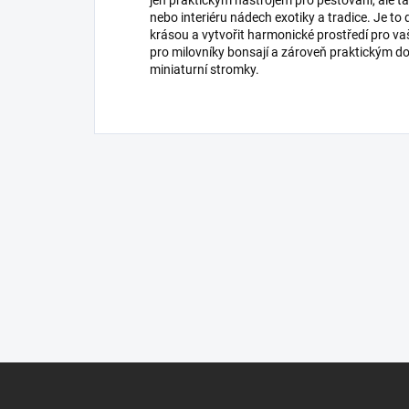
nebo interiéru nádech exotiky a tradice. Je to
krásou a vytvořit harmonické prostředí pro v
pro milovníky bonsají a zároveň praktickým d
miniaturní stromky.
Z
á