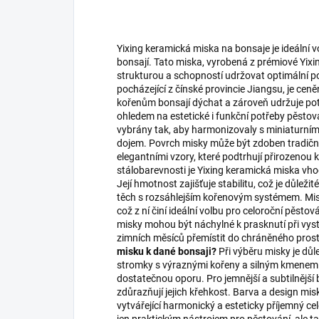
Yixing keramická miska na bonsaje je ideální
bonsají. Tato miska, vyrobená z prémiové Yixi
strukturou a schopností udržovat optimální po
pocházející z čínské provincie Jiangsu, je ce
kořenům bonsají dýchat a zároveň udržuje pot
ohledem na estetické i funkční potřeby pěstován
vybrány tak, aby harmonizovaly s miniaturními
dojem. Povrch misky může být zdoben tradičn
elegantními vzory, které podtrhují přirozenou k
stálobarevnosti je Yixing keramická miska vhod
Její hmotnost zajišťuje stabilitu, což je důlež
těch s rozsáhlejším kořenovým systémem. Misk
což z ní činí ideální volbu pro celoroční pěstov
misky mohou být náchylné k prasknutí při v
zimních měsíců přemístit do chráněného prost
misku k dané bonsaji?
Při výběru misky je důle
stromky s výraznými kořeny a silným kmenem j
dostatečnou oporu. Pro jemnější a subtilnější b
zdůrazňují jejich křehkost. Barva a design mi
vytvářející harmonický a esteticky příjemný ce
jen praktickým nástrojem pro pěstování, ale t