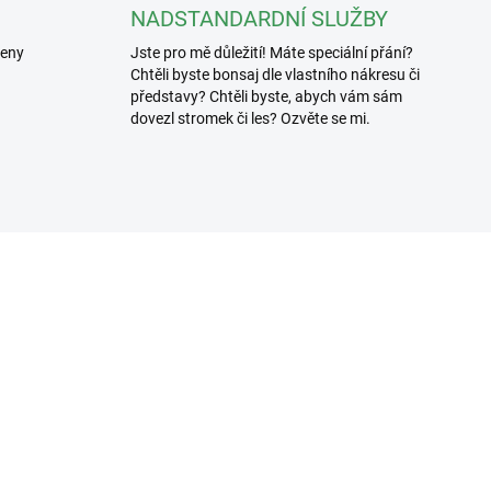
NADSTANDARDNÍ SLUŽBY
řeny
Jste pro mě důležití! Máte speciální přání?
Chtěli byste bonsaj dle vlastního nákresu či
představy? Chtěli byste, abych vám sám
dovezl stromek či les? Ozvěte se mi.
3307/100
3619
SKLADEM
SKL
(>5 KS)
(>