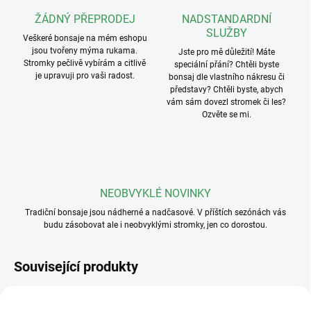
ŽÁDNÝ PŘEPRODEJ
NADSTANDARDNÍ
SLUŽBY
Veškeré bonsaje na mém eshopu
jsou tvořeny mýma rukama.
Jste pro mě důležití! Máte
Stromky pečlivě vybírám a citlivě
speciální přání? Chtěli byste
je upravuji pro vaši radost.
bonsaj dle vlastního nákresu či
představy? Chtěli byste, abych
vám sám dovezl stromek či les?
Ozvěte se mi.
NEOBVYKLÉ NOVINKY
Tradiční bonsaje jsou nádherné a nadčasové. V příštích sezónách vás
budu zásobovat ale i neobvyklými stromky, jen co dorostou.
Související produkty