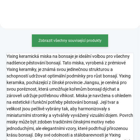
skvěle zadržuje živiny...
což podporuje zdravý...
Zobrazit všechny související produkty
Yixing keramická miska na bonsaje je ideální volbou pro všechny
nadšence pěstování bonsají. Tato miska, vyrobená z prémiové
Yixing keramiky, je známá svou jedinečnou strukturou a
schopností udržovat optimální podmínky pro růst bonsají. Yixing
keramika, pocházející z čínské provincie Jiangsu, je ceněná pro
svou poréznost, která umožňuje kořenům bonsají dýchat a
zároveň udržuje potřebnou vlhkost. Miska je navržena s ohledem
na estetické i funkční potřeby pěstování bonsají. Její tvar a
velikost jsou pečlivě vybrány tak, aby harmonizovaly s
miniaturními stromky a vytvářely vyvážený vizuální dojem. Povrch
misky může být zdoben tradičními čínskými motivy nebo
jednoduchými, ale elegantními vzory, které podtrhují přirozenou
krásu bonsají. Díky své odolnosti a stálobarevnosti je Yixing