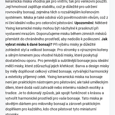
keramická miska vhodná jak pro vnitřní, tak pro venkovní použití.
Její hmotnost zajišťuje stabilitu, což je důležité pro udržení
rovnováhy bonsají, zejména těch s rozsáhlejším kořenovým
systémem. Miska je také odolná vůči povětrnostním vlivům, což z
ní činí ideální volbu pro celoroční pěstování.
Upozornění:
Některé
Yixing keramické misky mohou být náchylné k prasknutí při
vystavení mrazům. Doporučujeme misku během zimních měsíců
přemístit do chráněného prostředí, aby nedošlo k poškození.
Jak
vybrat misku k dané bonsaji?
Při výběru misky je důležité
zohlednit styl a velikost bonsaje. Pro stromky s výraznými kořeny
a silným kmenem jsou vhodné hlubší misky, které poskytují
dostatečnou oporu. Pro jemnější a subtilnější bonsaje jsou ideální
mělčí misky, které zdůrazňují jejich křehkost. Barva a design misky
by měly doplňovat celkový vzhled bonsaje, vytvářející harmonický
a esteticky příjemný celek. Yixing keramická miska na bonsaje
není jen praktickým nástrojem pro pěstování, ale také uměleckým
dílem, které dodá vaší zahradě nebo interiéru nádech exotiky a
tradice. Je to dokonalý způsob, jak spojit funkčnost s krásou a
vytvořit harmonické prostředí pro vaše bonsaje. Tato miska je
skvělým dárkem pro milovníky bonsají a zároveň praktickým
doplňkem pro každého, kdo chce pěstovat tyto miniaturní
stromky.