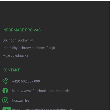
Z
á
p
a
t
í
INFORMACE PRO VÁS
Obchodní podmínky
Podmínky ochrany osobních údajů
Moje objednávka
KONTAKT
+420 602 307 099
https://www.facebook.com/honzuvles
honzuv_les
https://www.youtube.com/@honzuvles