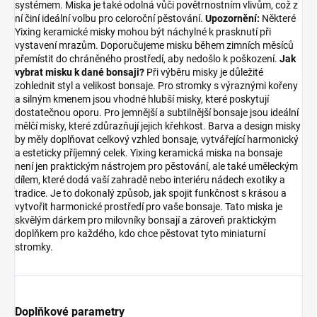
systémem. Miska je také odolná vůči povětrnostním vlivům, což z
ní činí ideální volbu pro celoroční pěstování.
Upozornění:
Některé
Yixing keramické misky mohou být náchylné k prasknutí při
vystavení mrazům. Doporučujeme misku během zimních měsíců
přemístit do chráněného prostředí, aby nedošlo k poškození.
Jak
vybrat misku k dané bonsaji?
Při výběru misky je důležité
zohlednit styl a velikost bonsaje. Pro stromky s výraznými kořeny
a silným kmenem jsou vhodné hlubší misky, které poskytují
dostatečnou oporu. Pro jemnější a subtilnější bonsaje jsou ideální
mělčí misky, které zdůrazňují jejich křehkost. Barva a design misky
by měly doplňovat celkový vzhled bonsaje, vytvářející harmonický
a esteticky příjemný celek. Yixing keramická miska na bonsaje
není jen praktickým nástrojem pro pěstování, ale také uměleckým
dílem, které dodá vaší zahradě nebo interiéru nádech exotiky a
tradice. Je to dokonalý způsob, jak spojit funkčnost s krásou a
vytvořit harmonické prostředí pro vaše bonsaje. Tato miska je
skvělým dárkem pro milovníky bonsají a zároveň praktickým
doplňkem pro každého, kdo chce pěstovat tyto miniaturní
stromky.
Doplňkové parametry