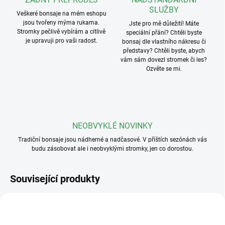
SLUŽBY
Veškeré bonsaje na mém eshopu
jsou tvořeny mýma rukama.
Jste pro mě důležití! Máte
Stromky pečlivě vybírám a citlivě
speciální přání? Chtěli byste
je upravuji pro vaši radost.
bonsaj dle vlastního nákresu či
představy? Chtěli byste, abych
vám sám dovezl stromek či les?
Ozvěte se mi.
NEOBVYKLÉ NOVINKY
Tradiční bonsaje jsou nádherné a nadčasové. V příštích sezónách vás
budu zásobovat ale i neobvyklými stromky, jen co dorostou.
Související produkty