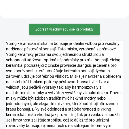
Zobrazit všechny související produkty
Yixing keramická miska na bonsaje je ideální volbou pro všechny
nadšence pěstování bonsají. Tato miska, vyrobená z prémiové
Yixing keramiky, je známá svou jedinečnou strukturou a
schopností udržovat optimální podmínky pro růst bonsají. Yixing
keramika, pocházející z čínské provincie Jiangsu, je ceněná pro
svou poréznost, která umožňuje kořenům bonsají dýchat a
zároveň udržuje potřebnou vlhkost. Miska je navržena s ohledem
na estetické i funkční potřeby pěstování bonsají. Její tvar a
velikost jsou pečlivě vybrány tak, aby harmonizovaly s
miniaturními stromky a vytvářely vyvážený vizuální dojem. Povrch
misky může být zdoben tradičními čínskými motivy nebo
jednoduchými, ale elegantními vzory, které podtrhují přirozenou
krásu bonsají. Díky své odolnosti a stálobarevnosti je Yixing
keramická miska vhodná jak pro vnitřní, tak pro venkovní použití.
Její hmotnost zajišťuje stabilitu, což je důležité pro udržení
rovnováhy bonsají, zejména těch s rozsáhlejším kořenovým