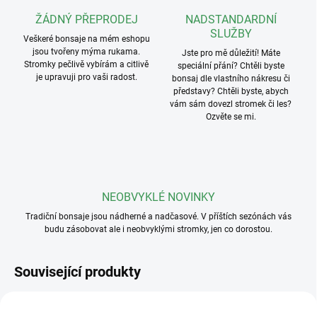
ŽÁDNÝ PŘEPRODEJ
NADSTANDARDNÍ
SLUŽBY
Veškeré bonsaje na mém eshopu
jsou tvořeny mýma rukama.
Jste pro mě důležití! Máte
Stromky pečlivě vybírám a citlivě
speciální přání? Chtěli byste
je upravuji pro vaši radost.
bonsaj dle vlastního nákresu či
představy? Chtěli byste, abych
vám sám dovezl stromek či les?
Ozvěte se mi.
NEOBVYKLÉ NOVINKY
Tradiční bonsaje jsou nádherné a nadčasové. V příštích sezónách vás
budu zásobovat ale i neobvyklými stromky, jen co dorostou.
Související produkty