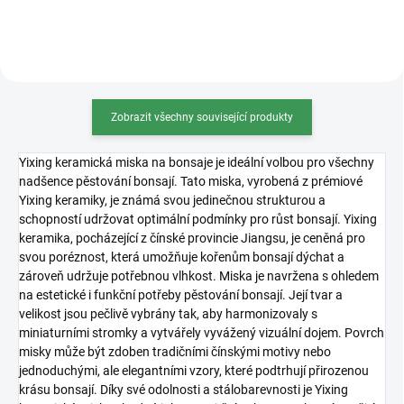
skvěle zadržuje živiny...
což podporuje zdravý...
Zobrazit všechny související produkty
Yixing keramická miska na bonsaje je ideální volbou pro všechny
nadšence pěstování bonsají. Tato miska, vyrobená z prémiové
Yixing keramiky, je známá svou jedinečnou strukturou a
schopností udržovat optimální podmínky pro růst bonsají. Yixing
keramika, pocházející z čínské provincie Jiangsu, je ceněná pro
svou poréznost, která umožňuje kořenům bonsají dýchat a
zároveň udržuje potřebnou vlhkost. Miska je navržena s ohledem
na estetické i funkční potřeby pěstování bonsají. Její tvar a
velikost jsou pečlivě vybrány tak, aby harmonizovaly s
miniaturními stromky a vytvářely vyvážený vizuální dojem. Povrch
misky může být zdoben tradičními čínskými motivy nebo
jednoduchými, ale elegantními vzory, které podtrhují přirozenou
krásu bonsají. Díky své odolnosti a stálobarevnosti je Yixing