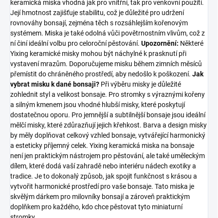
keramická miska vhodná jak pro vnitřní, tak pro venkovní použití.
Její hmotnost zajišťuje stabilitu, což je důležité pro udržení
rovnováhy bonsají, zejména těch s rozsáhlejším kořenovým
systémem. Miska je také odolná vůči povětrnostním vlivům, což z
ní činí ideální volbu pro celoroční pěstování.
Upozornění:
Některé
Yixing keramické misky mohou být náchylné k prasknutí při
vystavení mrazům. Doporučujeme misku během zimních měsíců
přemístit do chráněného prostředí, aby nedošlo k poškození.
Jak
vybrat misku k dané bonsaji?
Při výběru misky je důležité
zohlednit styl a velikost bonsaje. Pro stromky s výraznými kořeny
a silným kmenem jsou vhodné hlubší misky, které poskytují
dostatečnou oporu. Pro jemnější a subtilnější bonsaje jsou ideální
mělčí misky, které zdůrazňují jejich křehkost. Barva a design misky
by měly doplňovat celkový vzhled bonsaje, vytvářející harmonický
a esteticky příjemný celek. Yixing keramická miska na bonsaje
není jen praktickým nástrojem pro pěstování, ale také uměleckým
dílem, které dodá vaší zahradě nebo interiéru nádech exotiky a
tradice. Je to dokonalý způsob, jak spojit funkčnost s krásou a
vytvořit harmonické prostředí pro vaše bonsaje. Tato miska je
skvělým dárkem pro milovníky bonsají a zároveň praktickým
doplňkem pro každého, kdo chce pěstovat tyto miniaturní
stromky.