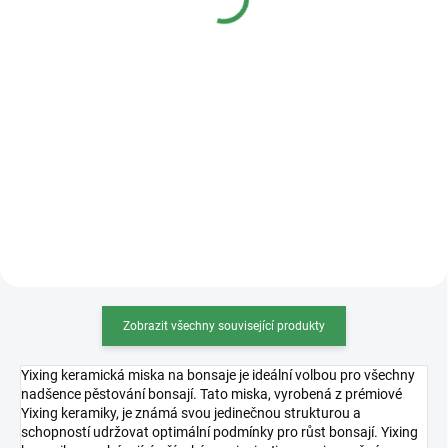
50 Kč
od
od
Měrná
od 16,80 Kč / 1 l
Měrná
od 40 Kč / 100 g
cena:
cena:
Detail
Detail
Univerzální substrát na téměř
Osmocote 5 je revoluční hnojivo s
všechny druhy jehličnatých
technologií řízeného uvolňování
bonsají (vyjma Azalek), pečlivě
živin, ideální pro bonsaje.
namíchaný dle vlastní receptury.
Zajišťuje stabilní a bezpečný
Substrát je dostatečně vzdušný,
přísun živin po dobu 8–9 měsíců,
skvěle zadržuje živiny...
což podporuje zdravý...
Zobrazit všechny související produkty
Yixing keramická miska na bonsaje je ideální volbou pro všechny
nadšence pěstování bonsají. Tato miska, vyrobená z prémiové
Yixing keramiky, je známá svou jedinečnou strukturou a
schopností udržovat optimální podmínky pro růst bonsají. Yixing