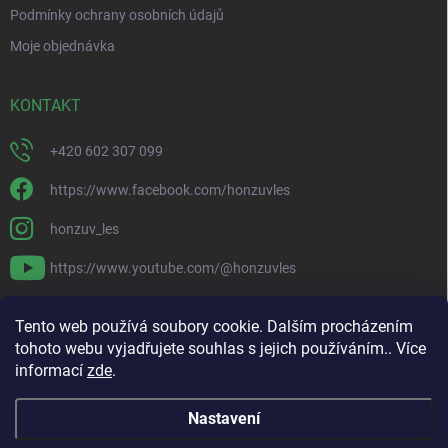
Podmínky ochrany osobních údajů
Moje objednávka
KONTAKT
+420 602 307 099
https://www.facebook.com/honzuvles
honzuv_les
https://www.youtube.com/@honzuvles
PŘIJÍMÁME ONLINE PLATBY
Tento web používá soubory cookie. Dalším procházením
tohoto webu vyjadřujete souhlas s jejich používáním.. Více
informací
zde
.
Nastavení