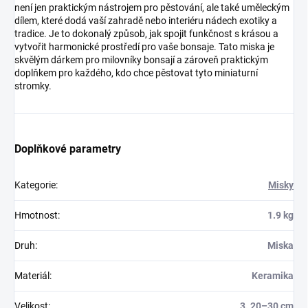
není jen praktickým nástrojem pro pěstování, ale také uměleckým
dílem, které dodá vaší zahradě nebo interiéru nádech exotiky a
tradice. Je to dokonalý způsob, jak spojit funkčnost s krásou a
vytvořit harmonické prostředí pro vaše bonsaje. Tato miska je
skvělým dárkem pro milovníky bonsají a zároveň praktickým
doplňkem pro každého, kdo chce pěstovat tyto miniaturní
stromky.
Doplňkové parametry
Kategorie
:
Misky
Hmotnost
:
1.9 kg
Druh
:
Miska
Materiál
:
Keramika
Velikost
:
3. 20–30 cm