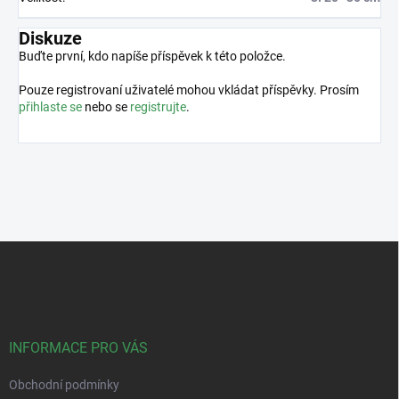
Diskuze
Buďte první, kdo napíše příspěvek k této položce.
Pouze registrovaní uživatelé mohou vkládat příspěvky. Prosím
přihlaste se
nebo se
registrujte
.
Z
á
p
a
t
í
INFORMACE PRO VÁS
Obchodní podmínky