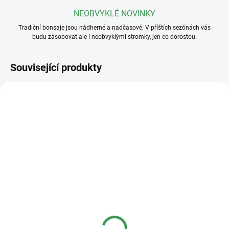
NEOBVYKLÉ NOVINKY
Tradiční bonsaje jsou nádherné a nadčasové. V příštích sezónách vás
budu zásobovat ale i neobvyklými stromky, jen co dorostou.
Související produkty
SKLADEM
(>5 KS)
SKLADEM
(>5 KS)
Profesionální hnojivo
Základní substrát na
Osmocote NPK 16-8-
jehličnaté bonsaje
12+2,2MgO+Te 8-9
měsíců
50 Kč