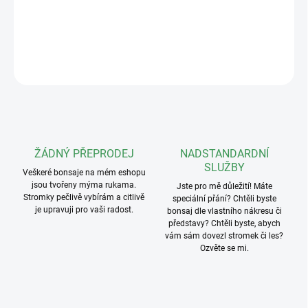
23x16x7,5cm.
DETAILNÍ INFORMACE
ZEPTAT SE
ŽÁDNÝ PŘEPRODEJ
NADSTANDARDNÍ
SLUŽBY
Veškeré bonsaje na mém eshopu
jsou tvořeny mýma rukama.
Jste pro mě důležití! Máte
Stromky pečlivě vybírám a citlivě
speciální přání? Chtěli byste
je upravuji pro vaši radost.
bonsaj dle vlastního nákresu či
představy? Chtěli byste, abych
vám sám dovezl stromek či les?
Ozvěte se mi.