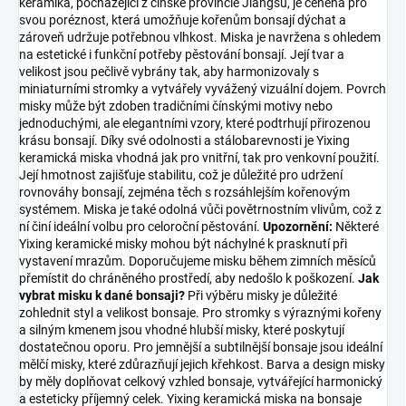
keramika, pocházející z čínské provincie Jiangsu, je ceněná pro
svou poréznost, která umožňuje kořenům bonsají dýchat a
zároveň udržuje potřebnou vlhkost. Miska je navržena s ohledem
na estetické i funkční potřeby pěstování bonsají. Její tvar a
velikost jsou pečlivě vybrány tak, aby harmonizovaly s
miniaturními stromky a vytvářely vyvážený vizuální dojem. Povrch
misky může být zdoben tradičními čínskými motivy nebo
jednoduchými, ale elegantními vzory, které podtrhují přirozenou
krásu bonsají. Díky své odolnosti a stálobarevnosti je Yixing
keramická miska vhodná jak pro vnitřní, tak pro venkovní použití.
Její hmotnost zajišťuje stabilitu, což je důležité pro udržení
rovnováhy bonsají, zejména těch s rozsáhlejším kořenovým
systémem. Miska je také odolná vůči povětrnostním vlivům, což z
ní činí ideální volbu pro celoroční pěstování.
Upozornění:
Některé
Yixing keramické misky mohou být náchylné k prasknutí při
vystavení mrazům. Doporučujeme misku během zimních měsíců
přemístit do chráněného prostředí, aby nedošlo k poškození.
Jak
vybrat misku k dané bonsaji?
Při výběru misky je důležité
zohlednit styl a velikost bonsaje. Pro stromky s výraznými kořeny
a silným kmenem jsou vhodné hlubší misky, které poskytují
dostatečnou oporu. Pro jemnější a subtilnější bonsaje jsou ideální
mělčí misky, které zdůrazňují jejich křehkost. Barva a design misky
by měly doplňovat celkový vzhled bonsaje, vytvářející harmonický
a esteticky příjemný celek. Yixing keramická miska na bonsaje