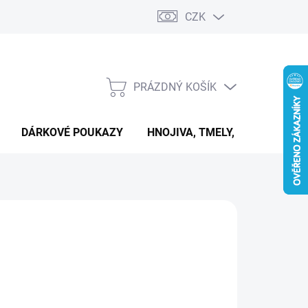
CZK
PRÁZDNÝ KOŠÍK
NÁKUPNÍ
KOŠÍK
DÁRKOVÉ POUKAZY
HNOJIVA, TMELY, PASTY A DAL
NÉ