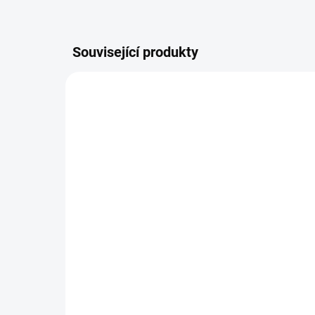
Související produkty
2389/2 L
SKLADEM
(>5 KS)
Pro
Základní substrát na
Os
jehličnaté bonsaje
12
50 Kč
mě
od
od