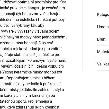
í udržovat optimální podmínky pro růst
čínské provincie Jiangsu, je ceněná pro
 bonsají dýchat a zároveň udržuje
Katego
ohledem na estetické i funkční potřeby
ou pečlivě vybrány tak, aby
Hmotn
 vytvářely vyvážený vizuální dojem.
mi čínskými motivy nebo jednoduchými,
Druh
:
irozenou krásu bonsají. Díky své
ramická miska vhodná jak pro vnitřní,
Materi
jišťuje stabilitu, což je důležité pro
ch s rozsáhlejším kořenovým systémem.
Velikos
livům, což z ní činí ideální volbu pro
é Yixing keramické misky mohou být
azům. Doporučujeme misku během
prostředí, aby nedošlo k poškození.
běru misky je důležité zohlednit styl a
ými kořeny a silným kmenem jsou
statečnou oporu. Pro jemnější a
ky, které zdůrazňují jejich křehkost.