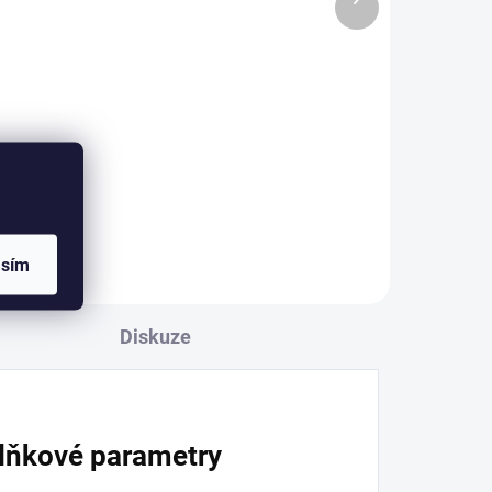
produkt
Detail
l
Kvalitní hliníkový drát na úpravu
bonsají. Průměr 3mm. Barva
é
bronzová, měděná, béžová,
 🌱
černá, oranžová, stříbrná a tmavě
m
hnědá. Váha 100g, 500g, 1000g
 a
(na obrázku 1000g...
pro
asím
Diskuze
lňkové parametry