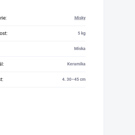
rie
:
Misky
ost
:
5 kg
Miska
ál
:
Keramika
t
:
4. 30–45 cm