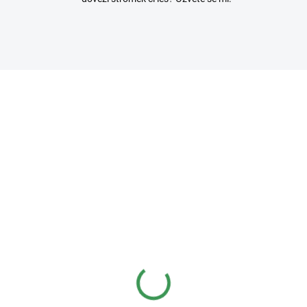
3307/100
3619
SKLADEM
SKL
(>5 KS)
(>
fesionální hnojivo
Hnojivo na bonsaje
mocote NPK 16-8-
BioGold
+2,2MgO+Te 8-9
340 Kč
od
síců
50 Kč