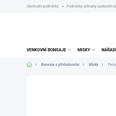
Přejít
Obchodní podmínky
Podmínky ochrany osobních ú
na
obsah
VENKOVNÍ BONSAJE
MISKY
NÁŘAD
Domů
Bonsaje a příslušenství
Misky
Yixi
Neohodnoceno
Podrobnosti hodn