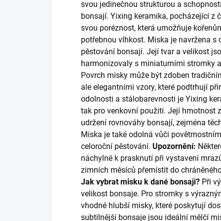
svou jedinečnou strukturou a schopnost
bonsají. Yixing keramika, pocházející z 
svou poréznost, která umožňuje kořenům
potřebnou vlhkost. Miska je navržena s 
pěstování bonsají. Její tvar a velikost js
harmonizovaly s miniaturními stromky a
Povrch misky může být zdoben tradiční
ale elegantními vzory, které podtrhují př
odolnosti a stálobarevnosti je Yixing ke
tak pro venkovní použití. Její hmotnost za
udržení rovnováhy bonsají, zejména tě
Miska je také odolná vůči povětrnostním v
celoroční pěstování.
Upozornění:
Někter
náchylné k prasknutí při vystavení mr
zimních měsíců přemístit do chráněného 
Jak vybrat misku k dané bonsaji?
Při vý
velikost bonsaje. Pro stromky s výrazn
vhodné hlubší misky, které poskytují do
subtilnější bonsaje jsou ideální mělčí mis