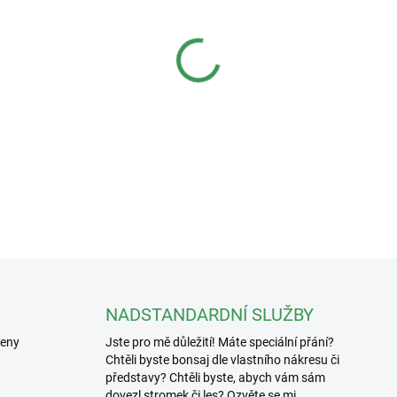
Yixing keramická miska o ro
34x27x6cm.
Keramické misky, vyráběné v č
na světě. Jejich nadčasový de
pro nejkrásnější bonsaje, kte
DETAILNÍ INFORMACE
NADSTANDARDNÍ SLUŽBY
řeny
Jste pro mě důležití! Máte speciální přání?
Chtěli byste bonsaj dle vlastního nákresu či
představy? Chtěli byste, abych vám sám
dovezl stromek či les? Ozvěte se mi.