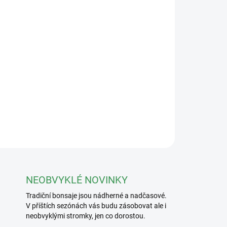
změrech 38x31x8,5cm. Vnitřní rozměry:
ínské provincii Jiangsu, patří mezi nejkvalitnější
sign a precizní, ruční zpracování je předurčují
ré díky nim ještě více vyniknou.
ZEPTAT SE
NEOBVYKLÉ NOVINKY
Tradiční bonsaje jsou nádherné a nadčasové.
V příštích sezónách vás budu zásobovat ale i
neobvyklými stromky, jen co dorostou.