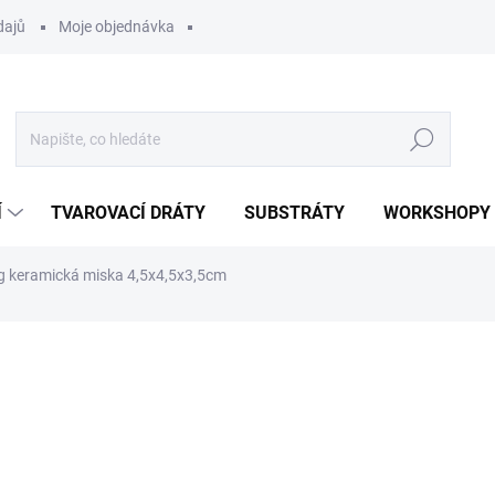
dajů
Moje objednávka
Hledat
Í
TVAROVACÍ DRÁTY
SUBSTRÁTY
WORKSHOPY
ng keramická miska 4,5x4,5x3,5cm
ocení
90 Kč
Měrná
ZVOLTE VARIANTU
cena: