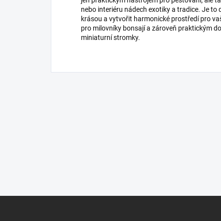
nebo interiéru nádech exotiky a tradice. Je to
krásou a vytvořit harmonické prostředí pro v
pro milovníky bonsají a zároveň praktickým d
miniaturní stromky.
Z
á