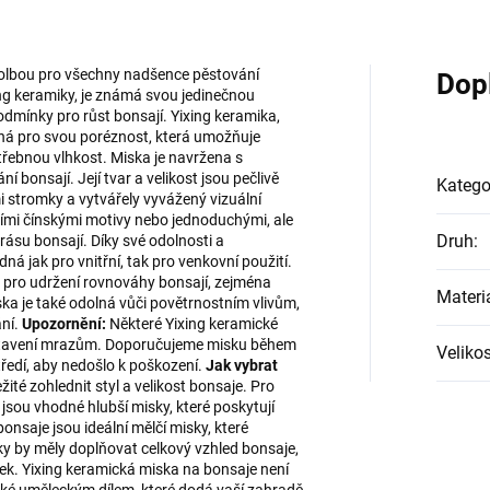
 volbou pro všechny nadšence pěstování
Dop
ng keramiky, je známá svou jedinečnou
dmínky pro růst bonsají. Yixing keramika,
něná pro svou poréznost, která umožňuje
řebnou vlhkost. Miska je navržena s
í bonsají. Její tvar a velikost jsou pečlivě
Katego
 stromky a vytvářely vyvážený vizuální
ími čínskými motivy nebo jednoduchými, ale
Druh
:
rásu bonsají. Díky své odolnosti a
ná jak pro vnitřní, tak pro venkovní použití.
ité pro udržení rovnováhy bonsají, zejména
Materi
a je také odolná vůči povětrnostním vlivům,
ání.
Upozornění:
Některé Yixing keramické
ystavení mrazům. Doporučujeme misku během
Velikos
ředí, aby nedošlo k poškození.
Jak vybrat
žité zohlednit styl a velikost bonsaje. Pro
sou vhodné hlubší misky, které poskytují
onsaje jsou ideální mělčí misky, které
sky by měly doplňovat celkový vzhled bonsaje,
lek. Yixing keramická miska na bonsaje není
aké uměleckým dílem, které dodá vaší zahradě