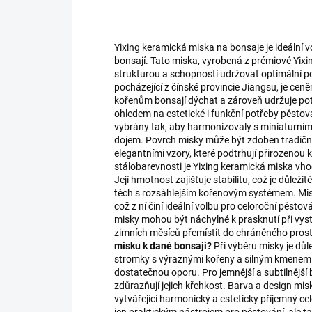
Yixing keramická miska na bonsaje je ideální
bonsají. Tato miska, vyrobená z prémiové Yixi
strukturou a schopností udržovat optimální po
pocházející z čínské provincie Jiangsu, je ce
kořenům bonsají dýchat a zároveň udržuje pot
ohledem na estetické i funkční potřeby pěstován
vybrány tak, aby harmonizovaly s miniaturními
dojem. Povrch misky může být zdoben tradičn
elegantními vzory, které podtrhují přirozenou k
stálobarevnosti je Yixing keramická miska vhod
Její hmotnost zajišťuje stabilitu, což je důlež
těch s rozsáhlejším kořenovým systémem. Misk
což z ní činí ideální volbu pro celoroční pěstov
misky mohou být náchylné k prasknutí při v
zimních měsíců přemístit do chráněného prost
misku k dané bonsaji?
Při výběru misky je důle
stromky s výraznými kořeny a silným kmenem j
dostatečnou oporu. Pro jemnější a subtilnější b
zdůrazňují jejich křehkost. Barva a design mi
vytvářející harmonický a esteticky příjemný ce
jen praktickým nástrojem pro pěstování, ale t