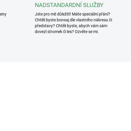
NADSTANDARDNÍ SLUŽBY
řeny
Jste pro mě důležití! Máte speciální přání?
Chtěli byste bonsaj dle vlastního nákresu či
představy? Chtěli byste, abych vám sám
dovezl stromek či les? Ozvěte se mi.
3307/100
3619
SKLADEM
SKL
(>5 KS)
(>