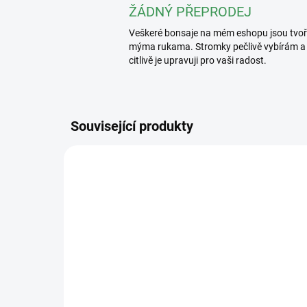
ŽÁDNÝ PŘEPRODEJ
Veškeré bonsaje na mém eshopu jsou tvo
mýma rukama. Stromky pečlivě vybírám a
citlivě je upravuji pro vaši radost.
Související produkty
2389/2 L
SKLADEM