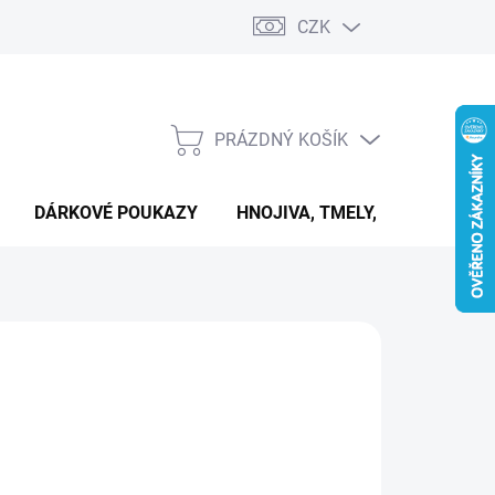
CZK
PRÁZDNÝ KOŠÍK
NÁKUPNÍ
KOŠÍK
DÁRKOVÉ POUKAZY
HNOJIVA, TMELY, PASTY A DAL