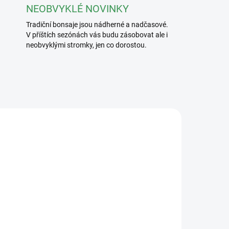
NEOBVYKLÉ NOVINKY
Tradiční bonsaje jsou nádherné a nadčasové.
V příštích sezónách vás budu zásobovat ale i
neobvyklými stromky, jen co dorostou.
/240
2413/CER3
ADEM
SKLADEM
5 KS)
(5 KS)