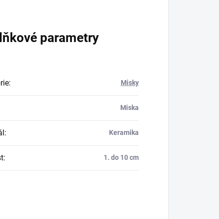
lňkové parametry
rie
:
Misky
Miska
ál
:
Keramika
t
:
1. do 10 cm