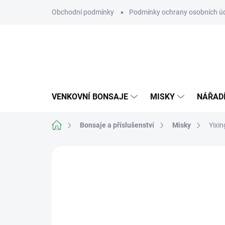
Přejít
Obchodní podmínky
Podmínky ochrany osobních ú
na
obsah
VENKOVNÍ BONSAJE
MISKY
NÁŘAD
Domů
Bonsaje a příslušenství
Misky
Yixi
Neohodnoceno
Podrobnosti hodn