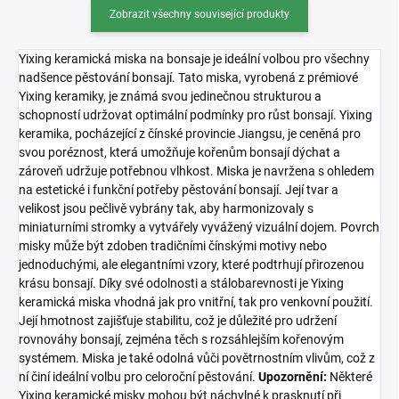
Zobrazit všechny související produkty
Yixing keramická miska na bonsaje je ideální volbou pro všechny
nadšence pěstování bonsají. Tato miska, vyrobená z prémiové
Yixing keramiky, je známá svou jedinečnou strukturou a
schopností udržovat optimální podmínky pro růst bonsají. Yixing
keramika, pocházející z čínské provincie Jiangsu, je ceněná pro
svou poréznost, která umožňuje kořenům bonsají dýchat a
zároveň udržuje potřebnou vlhkost. Miska je navržena s ohledem
na estetické i funkční potřeby pěstování bonsají. Její tvar a
velikost jsou pečlivě vybrány tak, aby harmonizovaly s
miniaturními stromky a vytvářely vyvážený vizuální dojem. Povrch
misky může být zdoben tradičními čínskými motivy nebo
jednoduchými, ale elegantními vzory, které podtrhují přirozenou
krásu bonsají. Díky své odolnosti a stálobarevnosti je Yixing
keramická miska vhodná jak pro vnitřní, tak pro venkovní použití.
Její hmotnost zajišťuje stabilitu, což je důležité pro udržení
rovnováhy bonsají, zejména těch s rozsáhlejším kořenovým
systémem. Miska je také odolná vůči povětrnostním vlivům, což z
ní činí ideální volbu pro celoroční pěstování.
Upozornění:
Některé
Yixing keramické misky mohou být náchylné k prasknutí při