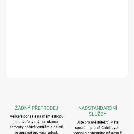
rozměry: 54x34x5cm.
Keramické misky, vyráběné v čínské provincii Jiangsu, patří mezi
nejkvalitnější na světě. Jejich nadčasový design a precizní, ruční
zpracování je předurčují pro nejkrásnější bonsaje, které díky nim
ještě více vyniknou.
Z důvodu velkých rozměrů misky pouze osobní odběr.
DETAILNÍ INFORMACE
ZEPTAT SE
ŽÁDNÝ PŘEPRODEJ
NADSTANDARDNÍ
SLUŽBY
Veškeré bonsaje na mém eshopu
jsou tvořeny mýma rukama.
Jste pro mě důležití! Máte
Stromky pečlivě vybírám a citlivě
speciální přání? Chtěli byste
je upravuji pro vaši radost.
bonsaj dle vlastního nákresu či