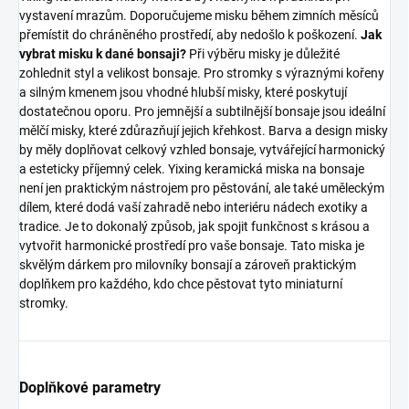
vystavení mrazům. Doporučujeme misku během zimních měsíců
přemístit do chráněného prostředí, aby nedošlo k poškození.
Jak
vybrat misku k dané bonsaji?
Při výběru misky je důležité
zohlednit styl a velikost bonsaje. Pro stromky s výraznými kořeny
a silným kmenem jsou vhodné hlubší misky, které poskytují
dostatečnou oporu. Pro jemnější a subtilnější bonsaje jsou ideální
mělčí misky, které zdůrazňují jejich křehkost. Barva a design misky
by měly doplňovat celkový vzhled bonsaje, vytvářející harmonický
a esteticky příjemný celek. Yixing keramická miska na bonsaje
není jen praktickým nástrojem pro pěstování, ale také uměleckým
dílem, které dodá vaší zahradě nebo interiéru nádech exotiky a
tradice. Je to dokonalý způsob, jak spojit funkčnost s krásou a
vytvořit harmonické prostředí pro vaše bonsaje. Tato miska je
skvělým dárkem pro milovníky bonsají a zároveň praktickým
doplňkem pro každého, kdo chce pěstovat tyto miniaturní
stromky.
Doplňkové parametry