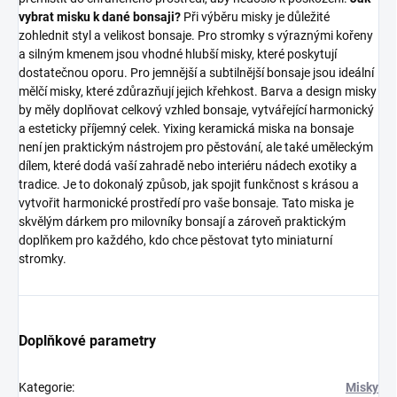
vybrat misku k dané bonsaji?
Při výběru misky je důležité
zohlednit styl a velikost bonsaje. Pro stromky s výraznými kořeny
a silným kmenem jsou vhodné hlubší misky, které poskytují
dostatečnou oporu. Pro jemnější a subtilnější bonsaje jsou ideální
mělčí misky, které zdůrazňují jejich křehkost. Barva a design misky
by měly doplňovat celkový vzhled bonsaje, vytvářející harmonický
a esteticky příjemný celek. Yixing keramická miska na bonsaje
není jen praktickým nástrojem pro pěstování, ale také uměleckým
dílem, které dodá vaší zahradě nebo interiéru nádech exotiky a
tradice. Je to dokonalý způsob, jak spojit funkčnost s krásou a
vytvořit harmonické prostředí pro vaše bonsaje. Tato miska je
skvělým dárkem pro milovníky bonsají a zároveň praktickým
doplňkem pro každého, kdo chce pěstovat tyto miniaturní
stromky.
Doplňkové parametry
Kategorie
:
Misky