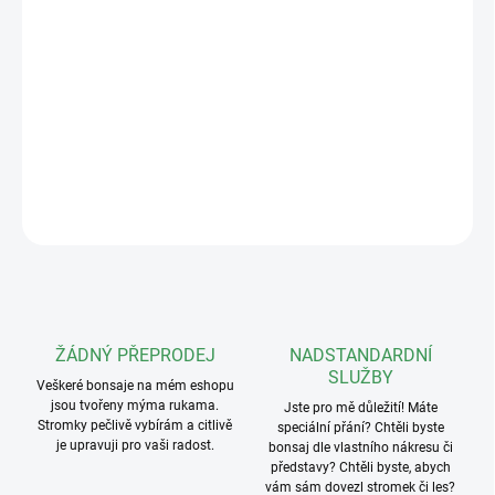
rozměry: 9x9x6cm.
Keramické misky, vyráběné v čínské provincii Jiangsu, patří mezi
nejkvalitnější na světě. Jejich nadčasový design a precizní, ruční
zpracování je předurčují pro nejkrásnější bonsaje, které díky nim
ještě více vyniknou.
DETAILNÍ INFORMACE
ZEPTAT SE
ŽÁDNÝ PŘEPRODEJ
NADSTANDARDNÍ
SLUŽBY
Veškeré bonsaje na mém eshopu
jsou tvořeny mýma rukama.
Jste pro mě důležití! Máte
Stromky pečlivě vybírám a citlivě
speciální přání? Chtěli byste
je upravuji pro vaši radost.
bonsaj dle vlastního nákresu či
představy? Chtěli byste, abych
vám sám dovezl stromek či les?