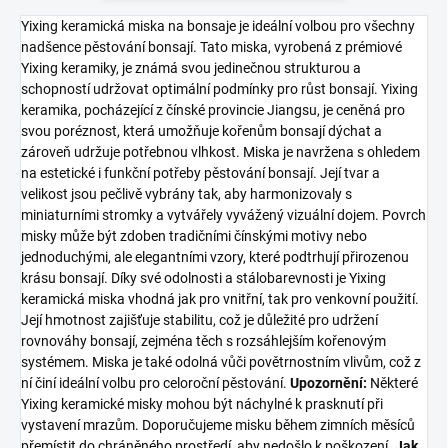
Yixing keramická miska na bonsaje je ideální volbou pro všechny
nadšence pěstování bonsají. Tato miska, vyrobená z prémiové
Yixing keramiky, je známá svou jedinečnou strukturou a
schopností udržovat optimální podmínky pro růst bonsají. Yixing
keramika, pocházející z čínské provincie Jiangsu, je ceněná pro
svou poréznost, která umožňuje kořenům bonsají dýchat a
zároveň udržuje potřebnou vlhkost. Miska je navržena s ohledem
na estetické i funkční potřeby pěstování bonsají. Její tvar a
velikost jsou pečlivě vybrány tak, aby harmonizovaly s
miniaturními stromky a vytvářely vyvážený vizuální dojem. Povrch
misky může být zdoben tradičními čínskými motivy nebo
jednoduchými, ale elegantními vzory, které podtrhují přirozenou
krásu bonsají. Díky své odolnosti a stálobarevnosti je Yixing
keramická miska vhodná jak pro vnitřní, tak pro venkovní použití.
Její hmotnost zajišťuje stabilitu, což je důležité pro udržení
rovnováhy bonsají, zejména těch s rozsáhlejším kořenovým
systémem. Miska je také odolná vůči povětrnostním vlivům, což z
ní činí ideální volbu pro celoroční pěstování.
Upozornění:
Některé
Yixing keramické misky mohou být náchylné k prasknutí při
vystavení mrazům. Doporučujeme misku během zimních měsíců
přemístit do chráněného prostředí, aby nedošlo k poškození.
Jak