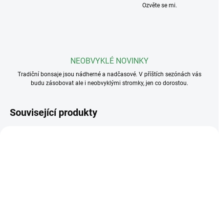
Ozvěte se mi.
NEOBVYKLÉ NOVINKY
Tradiční bonsaje jsou nádherné a nadčasové. V příštích sezónách vás
budu zásobovat ale i neobvyklými stromky, jen co dorostou.
Související produkty
SKLADEM
(>5 KS)