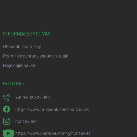
Z
á
p
a
t
í
INFORMACE PRO VÁS
Obchodní podmínky
Podmínky ochrany osobních údajů
Moje objednávka
KONTAKT
+420 602 307 099
https://www.facebook.com/honzuvles
honzuv_les
https://www.youtube.com/@honzuvles