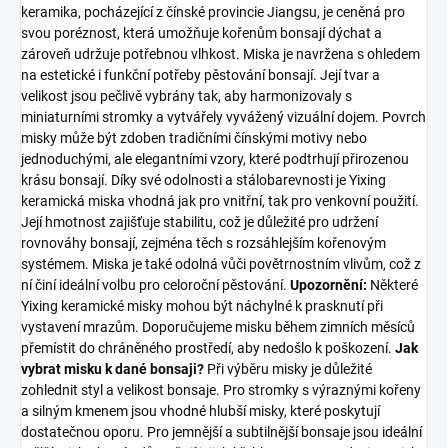
keramika, pocházející z čínské provincie Jiangsu, je ceněná pro
svou poréznost, která umožňuje kořenům bonsají dýchat a
zároveň udržuje potřebnou vlhkost. Miska je navržena s ohledem
na estetické i funkční potřeby pěstování bonsají. Její tvar a
velikost jsou pečlivě vybrány tak, aby harmonizovaly s
miniaturními stromky a vytvářely vyvážený vizuální dojem. Povrch
misky může být zdoben tradičními čínskými motivy nebo
jednoduchými, ale elegantními vzory, které podtrhují přirozenou
krásu bonsají. Díky své odolnosti a stálobarevnosti je Yixing
keramická miska vhodná jak pro vnitřní, tak pro venkovní použití.
Její hmotnost zajišťuje stabilitu, což je důležité pro udržení
rovnováhy bonsají, zejména těch s rozsáhlejším kořenovým
systémem. Miska je také odolná vůči povětrnostním vlivům, což z
ní činí ideální volbu pro celoroční pěstování.
Upozornění:
Některé
Yixing keramické misky mohou být náchylné k prasknutí při
vystavení mrazům. Doporučujeme misku během zimních měsíců
přemístit do chráněného prostředí, aby nedošlo k poškození.
Jak
vybrat misku k dané bonsaji?
Při výběru misky je důležité
zohlednit styl a velikost bonsaje. Pro stromky s výraznými kořeny
a silným kmenem jsou vhodné hlubší misky, které poskytují
dostatečnou oporu. Pro jemnější a subtilnější bonsaje jsou ideální