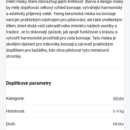
mělčí misky, které zdůrazňují jejich křehkost. Barva a design misky
by měly doplňovat celkový vzhled bonsaje, vytvářející harmonický
a esteticky příjemný celek. Yixing keramická miska na bonsaje
není jen praktickým nástrojem pro pěstování, ale také uměleckým
dílem, které dodá vaší zahradě nebo interiéru nádech exotiky a
tradice. Je to dokonalý způsob, jak spojit funkčnost s krásou a
vytvořit harmonické prostředí pro vaše bonsaje. Tato miska je
skvělým dárkem pro milovníky bonsají a zároveň praktickým
doplňkem pro každého, kdo chce pěstovat tyto miniaturní
stromky.
Doplňkové parametry
Kategorie
:
Misky
Hmotnost
:
0.4 kg
Druh
:
Miska