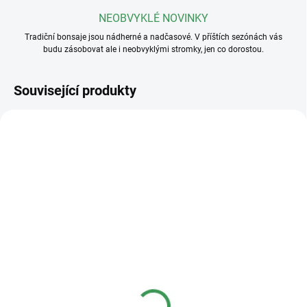
NEOBVYKLÉ NOVINKY
Tradiční bonsaje jsou nádherné a nadčasové. V příštích sezónách vás
budu zásobovat ale i neobvyklými stromky, jen co dorostou.
Související produkty
SKLADEM
(>5 KS)
SKLADEM
(>5 KS)
Profesionální hnojivo
Základní substrát na
Osmocote NPK 16-8-
jehličnaté bonsaje
12+2,2MgO+Te 8-9
měsíců
50 Kč