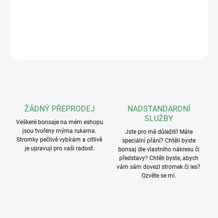
ještě více vyniknou.
DETAILNÍ INFORMACE
ZEPTAT SE
ŽÁDNÝ PŘEPRODEJ
NADSTANDARDNÍ
SLUŽBY
Veškeré bonsaje na mém eshopu
jsou tvořeny mýma rukama.
Jste pro mě důležití! Máte
Stromky pečlivě vybírám a citlivě
speciální přání? Chtěli byste
je upravuji pro vaši radost.
bonsaj dle vlastního nákresu či
představy? Chtěli byste, abych
vám sám dovezl stromek či les?
Ozvěte se mi.