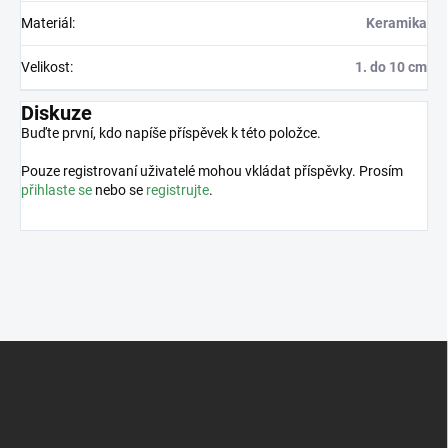
Materiál
:
Keramika
Velikost
:
1. do 10 cm
Diskuze
Buďte první, kdo napíše příspěvek k této položce.
Pouze registrovaní uživatelé mohou vkládat příspěvky. Prosím
přihlaste se
nebo se
registrujte
.
Z
á
p
a
t