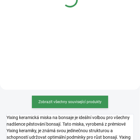
50 Kč
od
od
Měrná
od 16,80 Kč / 1 l
Měrná
od 40 Kč / 100 g
cena:
cena:
Detail
Detail
Univerzální substrát na téměř
Osmocote 5 je revoluční hnojivo s
všechny druhy jehličnatých
technologií řízeného uvolňování
bonsají (vyjma Azalek), pečlivě
živin, ideální pro bonsaje.
namíchaný dle vlastní receptury.
Zajišťuje stabilní a bezpečný
Substrát je dostatečně vzdušný,
přísun živin po dobu 8–9 měsíců,
skvěle zadržuje živiny...
což podporuje zdravý...
Zobrazit všechny související produkty
Yixing keramická miska na bonsaje je ideální volbou pro všechny
nadšence pěstování bonsají. Tato miska, vyrobená z prémiové
Yixing keramiky, je známá svou jedinečnou strukturou a
schopností udržovat optimální podmínky pro růst bonsají. Yixing