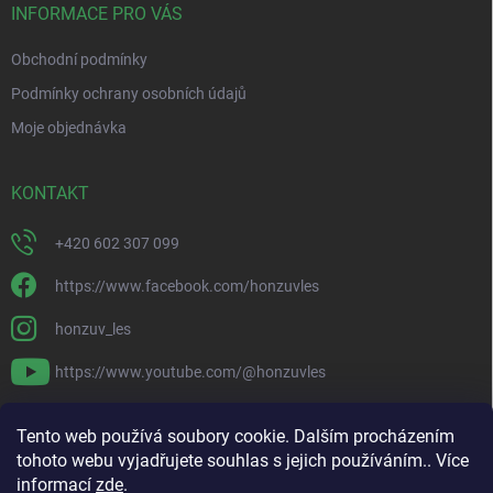
í
INFORMACE PRO VÁS
Obchodní podmínky
Podmínky ochrany osobních údajů
Moje objednávka
KONTAKT
+420 602 307 099
https://www.facebook.com/honzuvles
honzuv_les
https://www.youtube.com/@honzuvles
PŘIJÍMÁME ONLINE PLATBY
Tento web používá soubory cookie. Dalším procházením
tohoto webu vyjadřujete souhlas s jejich používáním.. Více
informací
zde
.